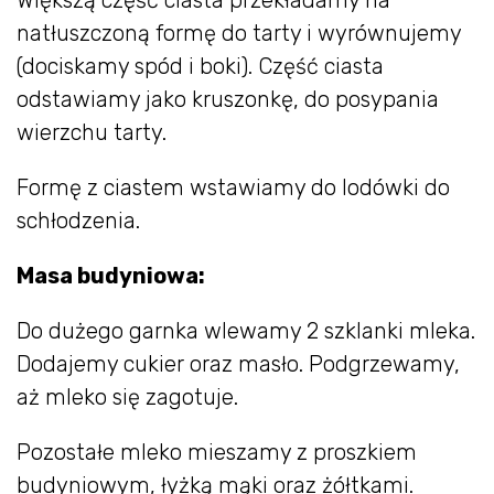
Większą część ciasta przekładamy na
natłuszczoną formę do tarty i wyrównujemy
(dociskamy spód i boki). Część ciasta
odstawiamy jako kruszonkę, do posypania
wierzchu tarty.
Formę z ciastem wstawiamy do lodówki do
schłodzenia.
Masa budyniowa:
Do dużego garnka wlewamy 2 szklanki mleka.
Dodajemy cukier oraz masło. Podgrzewamy,
aż mleko się zagotuje.
Pozostałe mleko mieszamy z proszkiem
budyniowym, łyżką mąki oraz żółtkami.