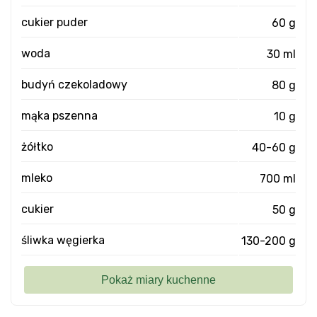
cukier puder
60 g
woda
30 ml
budyń czekoladowy
80 g
mąka pszenna
10 g
żółtko
40-60 g
mleko
700 ml
cukier
50 g
śliwka węgierka
130-200 g