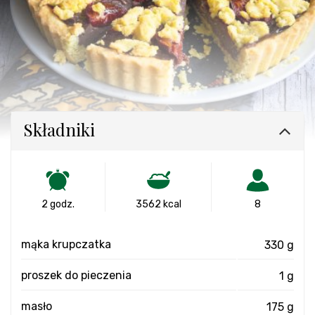
Składniki
2 godz.
3562 kcal
8
mąka krupczatka
330 g
proszek do pieczenia
1 g
masło
175 g