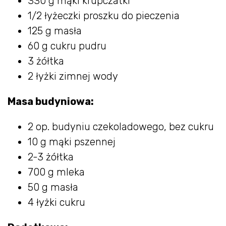
330 g mąki krupczatki
1/2 łyżeczki proszku do pieczenia
125 g masła
60 g cukru pudru
3 żółtka
2 łyżki zimnej wody
Masa budyniowa:
2 op. budyniu czekoladowego, bez cukru
10 g mąki pszennej
2-3 żółtka
700 g mleka
50 g masła
4 łyżki cukru