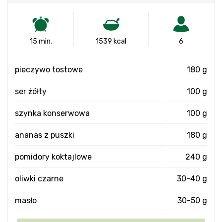
15 min.
1539 kcal
6
pieczywo tostowe
180 g
ser żółty
100 g
szynka konserwowa
100 g
ananas z puszki
180 g
pomidory koktajlowe
240 g
oliwki czarne
30-40 g
masło
30-50 g