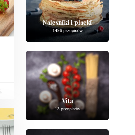
Naleśniki i placki
1496 przepisów
-
Vita
13 przepisów