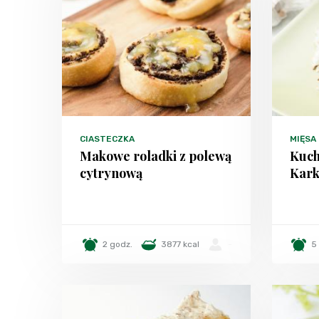
CIASTECZKA
MIĘSA
Makowe roladki z polewą
Kuch
cytrynową
Kark
2 godz.
3877 kcal
-
5