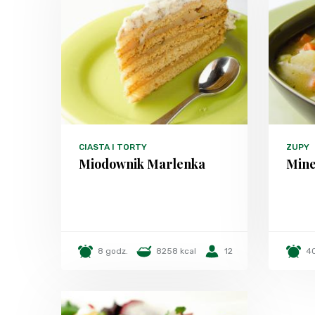
CIASTA I TORTY
ZUPY
Miodownik Marlenka
Mine
8 godz.
8258 kcal
12
40