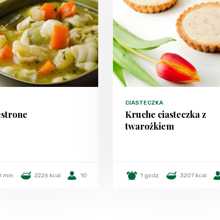
CIASTECZKA
strone
Kruche ciasteczka z
twarożkiem
 min.
2226 kcal
10
1 godz.
3207 kcal