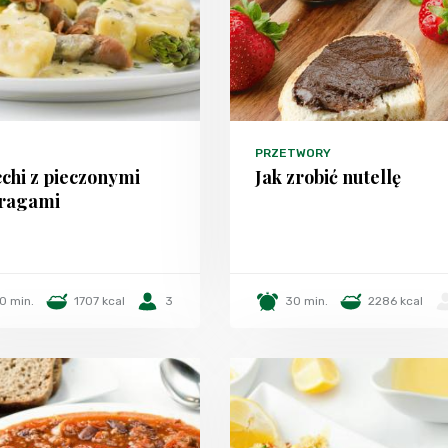
PRZETWORY
chi z pieczonymi
Jak zrobić nutellę
ragami
0 min.
1707 kcal
3
30 min.
2286 kcal