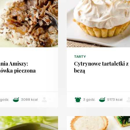
TARTY
nia Amiszy:
Cytrynowe tartaletki z
ówka pieczona
bezą
 godz.
3088 kcal
-
3 godz.
5173 kcal