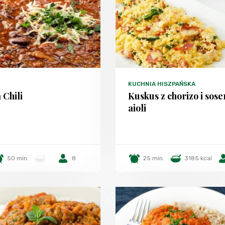
KUCHNIA HISZPAŃSKA
 Chili
Kuskus z chorizo i sos
aioli
50 min.
-
8
25 min.
3185 kcal