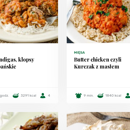
MIĘSA
ndigas, klopsy
Butter chicken czyli
pańskie
Kurczak z masłem
 godz.
3291 kcal
4
9 min.
1840 kcal