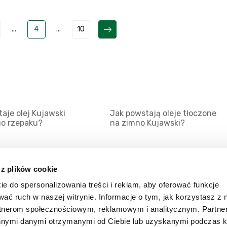
...
4
...
10
aje olej Kujawski
Jak powstają oleje tłoczone
go rzepaku?
na zimno Kujawski?
 z plików cookie
ie do spersonalizowania treści i reklam, aby oferować funkcje
Mapa serwisu
Kat
wać ruch w naszej witrynie. Informacje o tym, jak korzystasz z 
Kanały RSS
Kon
rtnerom społecznościowym, reklamowym i analitycznym. Partn
innymi danymi otrzymanymi od Ciebie lub uzyskanymi podczas k