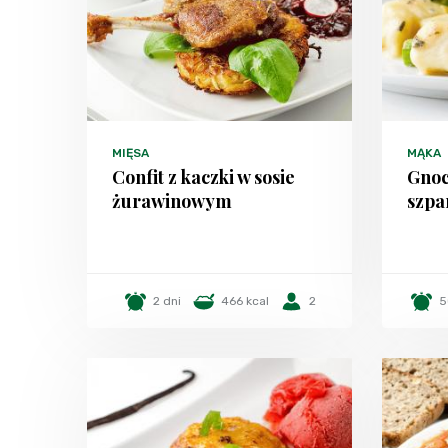
MIĘSA
MĄKA
Confit z kaczki w sosie
Gnoc
żurawinowym
szpa
2 dni
466 kcal
2
5