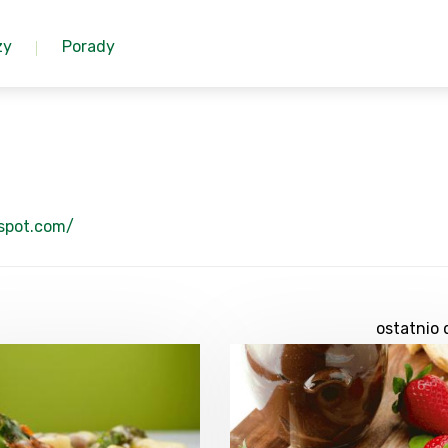
zy
Porady
gspot.com/
ostatnio 