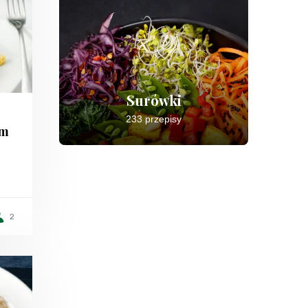
Surówki
233 przepisy
em
2