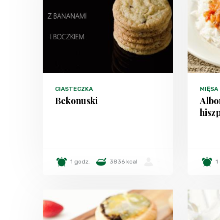
CIASTECZKA
MIĘSA
Bekonuski
Albo
hisz
1 godz.
3836 kcal
-
1