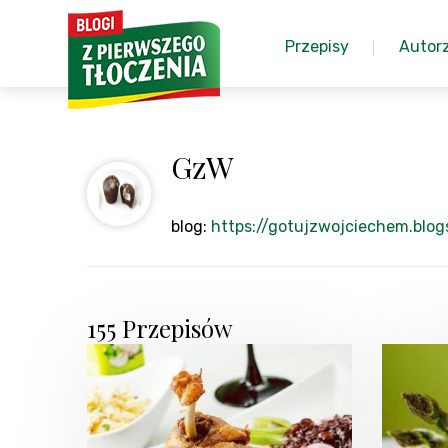
Przepisy
Autor
GzW
blog:
https://gotujzwojciechem.blo
155 Przepisów