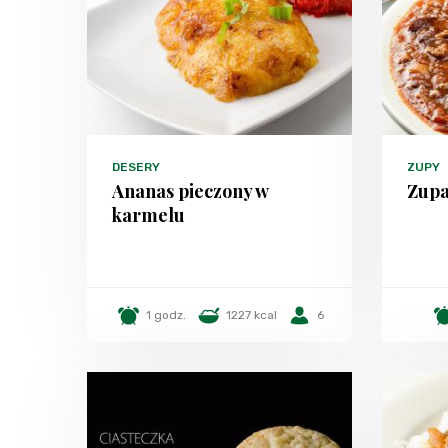
DESERY
ZUPY
Ananas pieczony w
Zupa
karmelu
1 godz.
1227 kcal
6