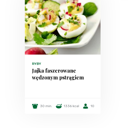
RYBY
Jajka faszerowane
wędzonym pstrągiem
30 min.
1336 kcal
10