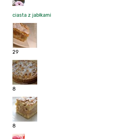
ciasta z jabłkami
29
8
8