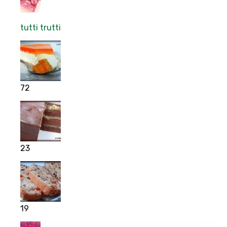
tutti trutti
72
23
19