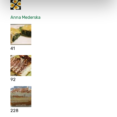
Anna Mederska
41
92
228