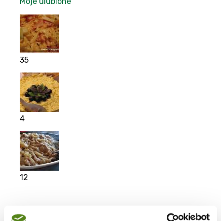
Moje ulubione
35
4
12
Moje ulubione