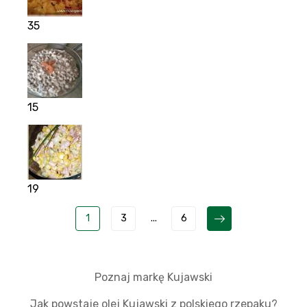
35
15
19
1
3
...
6
Poznaj markę Kujawski
Jak powstaje olej Kujawski z polskiego rzepaku?