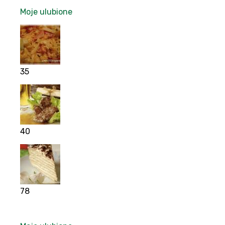
Moje ulubione
35
40
78