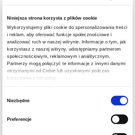
muszą to być leśne grzyby, najlepiej
Niniejsza strona korzysta z plików cookie
prawdziwki albo podgrzybki, broń Boże
Wykorzystujemy pliki cookie do spersonalizowania treści
pieczarki)
i reklam, aby oferować funkcje społecznościowe i
analizować ruch w naszej witrynie. Informacje o tym, jak
4 ugotowane na twardo jajka
korzystasz z naszej witryny, udostępniamy partnerom
społecznościowym, reklamowym i analitycznym.
puszka groszku zielonego
Partnerzy mogą połączyć te informacje z innymi danymi
otrzymanymi od Ciebie lub uzyskanymi podczas
1 mała cebulka
korzystania z ich usług.
słoiczek majonezu
Wybór
Niezbędne
zgody
sól, pieprz
Preferencje
Grzyby osącz na sicie, dobrze opłukaj zimną
wodą. Jeżeli opłukasz je za mało, po