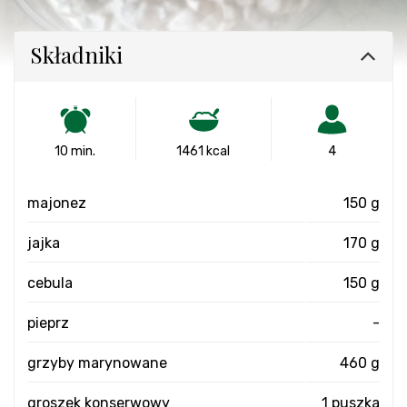
Składniki
10 min.
1461 kcal
4
majonez
150 g
jajka
170 g
cebula
150 g
pieprz
-
grzyby marynowane
460 g
groszek konserwowy
1 puszka