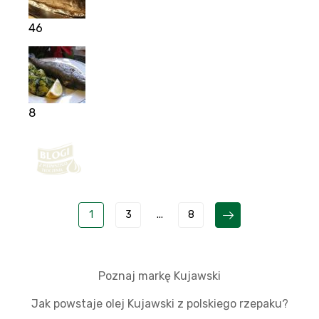
46
8
1
3
...
8
Poznaj markę Kujawski
Jak powstaje olej Kujawski z polskiego rzepaku?