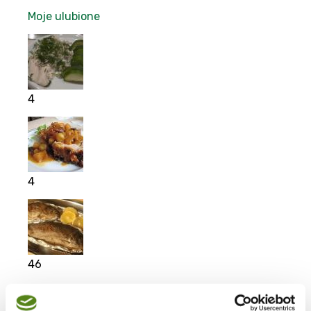
Moje ulubione
4
4
46