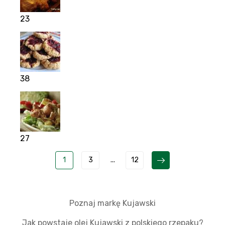
23
38
27
1
3
...
12
Poznaj markę Kujawski
Jak powstaje olej Kujawski z polskiego rzepaku?