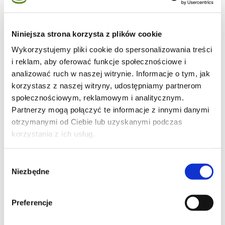
Niniejsza strona korzysta z plików cookie
Wykorzystujemy pliki cookie do spersonalizowania treści
23
i reklam, aby oferować funkcje społecznościowe i
analizować ruch w naszej witrynie. Informacje o tym, jak
korzystasz z naszej witryny, udostępniamy partnerom
społecznościowym, reklamowym i analitycznym.
Partnerzy mogą połączyć te informacje z innymi danymi
6
otrzymanymi od Ciebie lub uzyskanymi podczas
korzystania z ich usług.
Wybór
1
Niezbędne
zgody
Preferencje
Moje ulubione