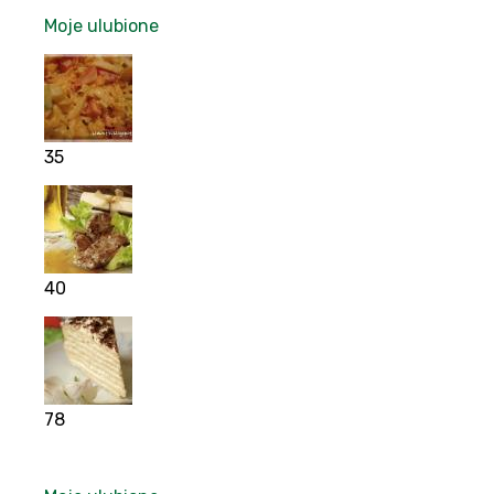
Moje ulubione
35
40
78