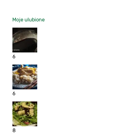
Moje ulubione
6
6
8