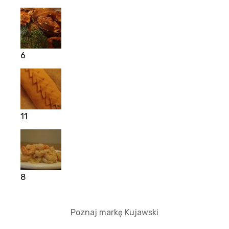
6
11
8
Poznaj markę Kujawski