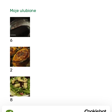
Moje ulubione
6
2
8