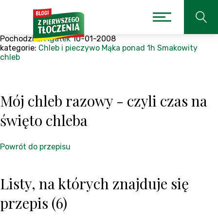
Pochodzi z:
Agatek
10-01-2008
kategorie:
Chleb i pieczywo
Mąka
ponad 1h
Smakowity
chleb
Mój chleb razowy - czyli czas na
święto chleba
Powrót do przepisu
Listy, na których znajduje się
przepis (6)