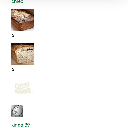
chleb
6
6
kinga 89