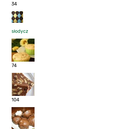
34
słodycz
74
104