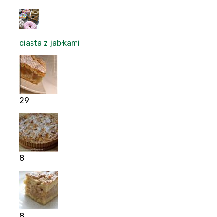
ciasta z jabłkami
29
8
8