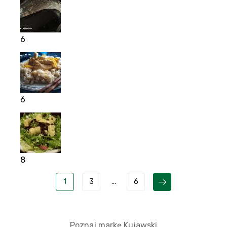
6
6
8
1
3
...
6
Poznaj markę Kujawski