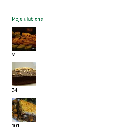
Moje ulubione
9
34
101