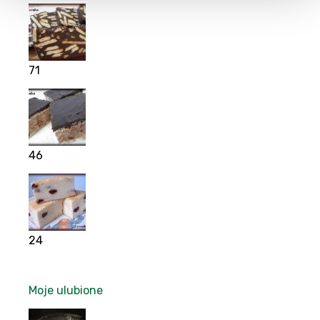
71
46
24
Moje ulubione