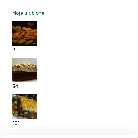
Moje ulubione
9
34
101