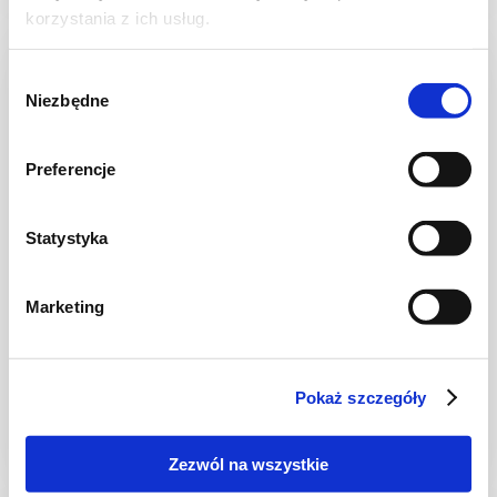
korzystania z ich usług.
Wybór
Niezbędne
zgody
Preferencje
Statystyka
Marketing
RYBY
Kotlety rybne z zielonym pesto w waflu
Pokaż szczegóły
Zezwól na wszystkie
1 godz.
-
-