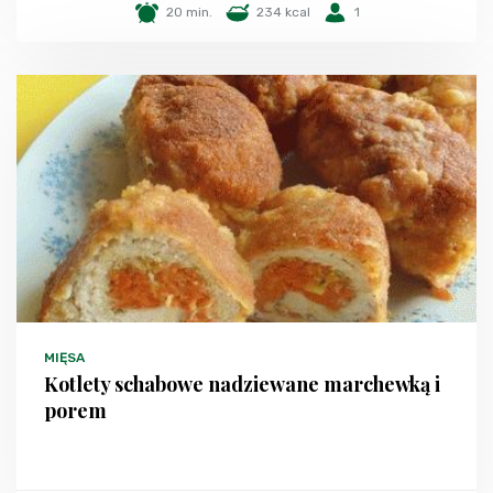
20 min.
234 kcal
1
MIĘSA
Kotlety schabowe nadziewane marchewką i
porem