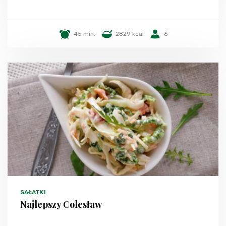
45 min.
2829 kcal
6
SAŁATKI
Najlepszy Colesław