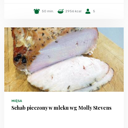
50 min.
2956 kcal
5
MIĘSA
Schab pieczony w mleku wg Molly Stevens