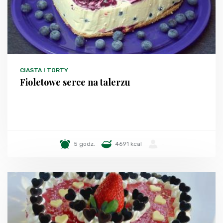
CIASTA I TORTY
Fioletowe serce na talerzu
5 godz.
4691 kcal
-