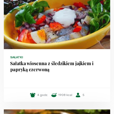
SAŁATKI
Sałatka wiosenna z śledzikiem jajkiem i
papryką czerwoną
4 godz.
1908 kcal
5