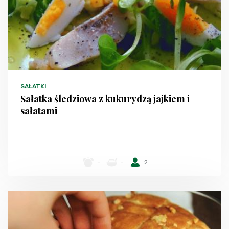
SAŁATKI
Sałatka śledziowa z kukurydzą jajkiem i
sałatami
-
-
2