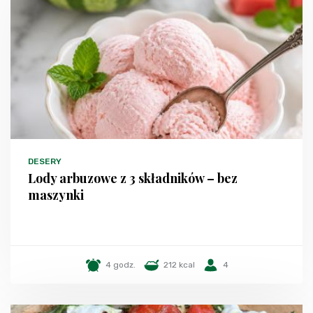
DESERY
Lody arbuzowe z 3 składników – bez
maszynki
4 godz.
212 kcal
4