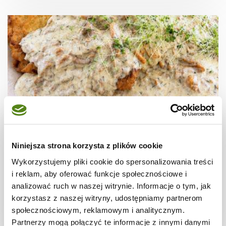
Niniejsza strona korzysta z plików cookie
SOSY
Placki ziemniaczane z sosem kurkowym –
Wykorzystujemy pliki cookie do spersonalizowania treści
najlepszy przepis
i reklam, aby oferować funkcje społecznościowe i
analizować ruch w naszej witrynie. Informacje o tym, jak
korzystasz z naszej witryny, udostępniamy partnerom
społecznościowym, reklamowym i analitycznym.
40 min.
2906 kcal
4
Partnerzy mogą połączyć te informacje z innymi danymi