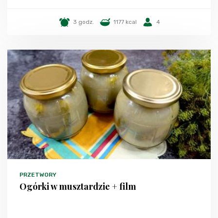
3 godz.
1177 kcal
4
PRZETWORY
Ogórki w musztardzie + film