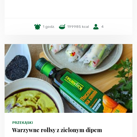
1 godz.
199985 kcal
4
PRZEKĄSKI
Warzywne rollsy z zielonym dipem