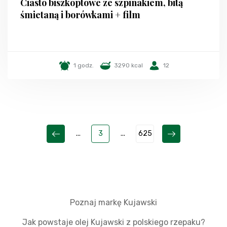
Ciasto biszkoptowe ze szpinakiem, bitą
śmietaną i borówkami + film
1 godz.
3290 kcal
12
...
3
...
625
Poznaj markę Kujawski
Jak powstaje olej Kujawski z polskiego rzepaku?