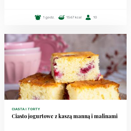
1 godz.
1567 kcal
10
CIASTA I TORTY
Ciasto jogurtowe z kaszą manną i malinami