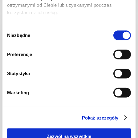
otrzymanymi od Ciebie lub uzyskanymi podczas
korzystania z ich usług.
Wybór
Niezbędne
zgody
Preferencje
Statystyka
Marketing
CIASTA I TORTY
Ciasto drożdżowe z letnimi owocami
Pokaż szczegóły
Zezwól na wszystkie