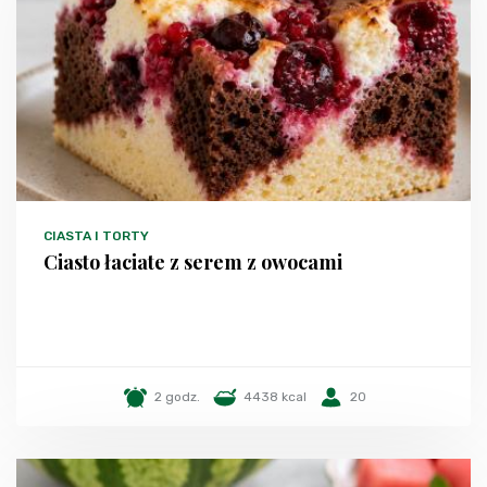
CIASTA I TORTY
Ciasto łaciate z serem z owocami
2 godz.
4438 kcal
20