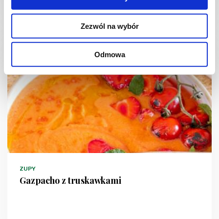
3 godz.
4215 kcal
15
Zezwól na wybór
Odmowa
ZUPY
Gazpacho z truskawkami