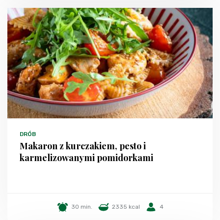
DRÓB
Makaron z kurczakiem, pesto i
karmelizowanymi pomidorkami
30 min.
2335 kcal
4