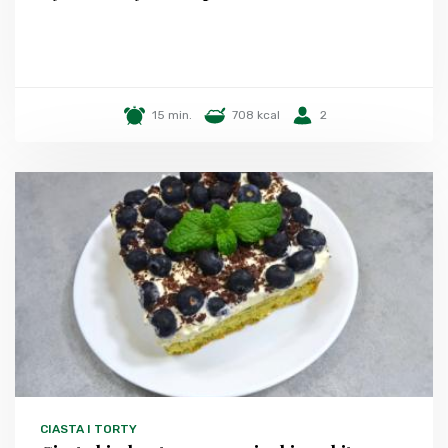
15 min.
708 kcal
2
CIASTA I TORTY