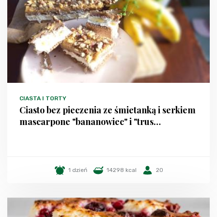
CIASTA I TORTY
Ciasto bez pieczenia ze śmietanką i serkiem
mascarpone "bananowiec" i "trus…
1 dzień
14298 kcal
20