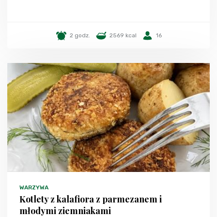
2 godz.
2569 kcal
16
WARZYWA
Kotlety z kalafiora z parmezanem i
młodymi ziemniakami