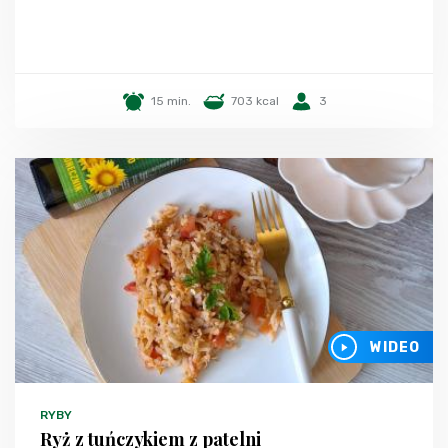
15 min.
703 kcal
3
WIDEO
RYBY
Ryż z tuńczykiem z patelni