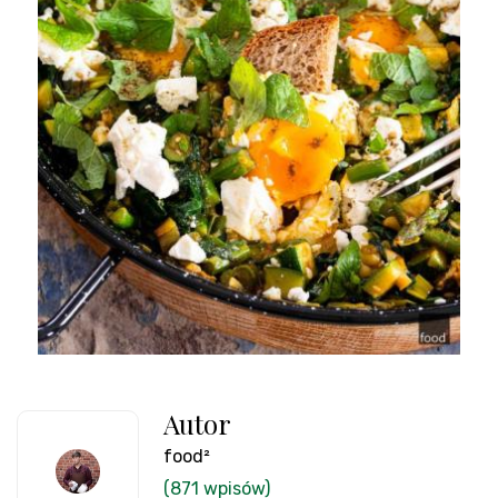
Autor
food²
(871 wpisów)