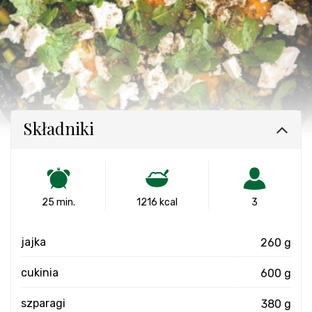
Składniki
25 min.
1216 kcal
3
jajka
260 g
cukinia
600 g
szparagi
380 g