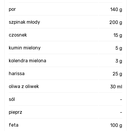
por
140 g
szpinak młody
200 g
czosnek
15 g
kumin mielony
5 g
kolendra mielona
3 g
harissa
25 g
oliwa z oliwek
30 ml
sól
-
pieprz
-
feta
100 g