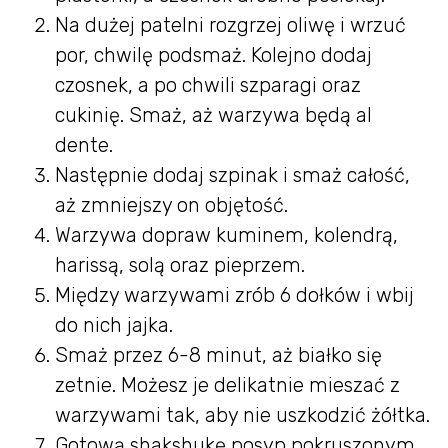
Na dużej patelni rozgrzej oliwę i wrzuć
por, chwilę podsmaż. Kolejno dodaj
czosnek, a po chwili szparagi oraz
cukinię. Smaż, aż warzywa będą al
dente.
Następnie dodaj szpinak i smaż całość,
aż zmniejszy on objętość.
Warzywa dopraw kuminem, kolendrą,
harissą, solą oraz pieprzem.
Między warzywami zrób 6 dołków i wbij
do nich jajka.
Smaż przez 6-8 minut, aż białko się
zetnie. Możesz je delikatnie mieszać z
warzywami tak, aby nie uszkodzić żółtka.
Gotową shakshukę posyp pokruszonym