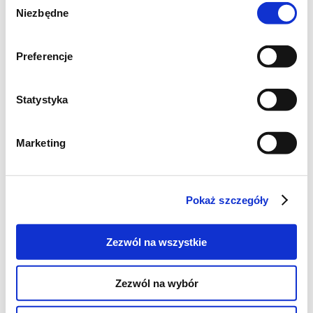
Niezbędne
zgody
Preferencje
Statystyka
Marketing
Pokaż szczegóły
Składniki na zieloną
Zezwól na wszystkie
shakshukę ze szparagami i
serem feta:
Zezwól na wybór