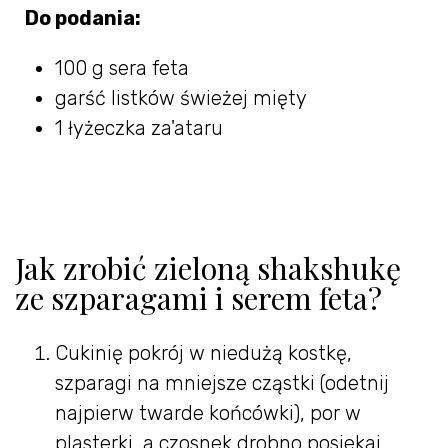
Do podania:
100 g sera feta
garść listków świeżej mięty
1 łyżeczka za'ataru
Jak zrobić zieloną shakshukę
ze szparagami i serem feta?
Cukinię pokrój w niedużą kostkę,
szparagi na mniejsze cząstki (odetnij
najpierw twarde końcówki), por w
plasterki, a czosnek drobno posiekaj.