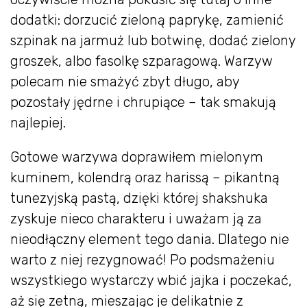
dodatki: dorzucić zieloną paprykę, zamienić
szpinak na jarmuż lub botwinę, dodać zielony
groszek, albo fasolkę szparagową. Warzyw
polecam nie smażyć zbyt długo, aby
pozostały jędrne i chrupiące – tak smakują
najlepiej.
Gotowe warzywa doprawiłem mielonym
kuminem, kolendrą oraz harissą – pikantną
tunezyjską pastą, dzięki której shakshuka
zyskuje nieco charakteru i uważam ją za
nieodłączny element tego dania. Dlatego nie
warto z niej rezygnować! Po podsmażeniu
wszystkiego wystarczy wbić jajka i poczekać,
aż się zetną, mieszając je delikatnie z