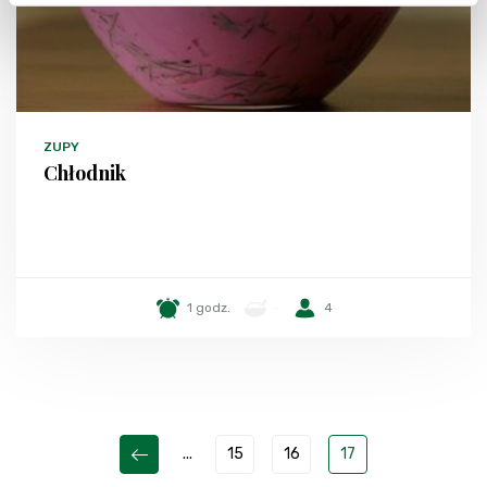
ZUPY
Chłodnik
1 godz.
-
4
...
15
16
17