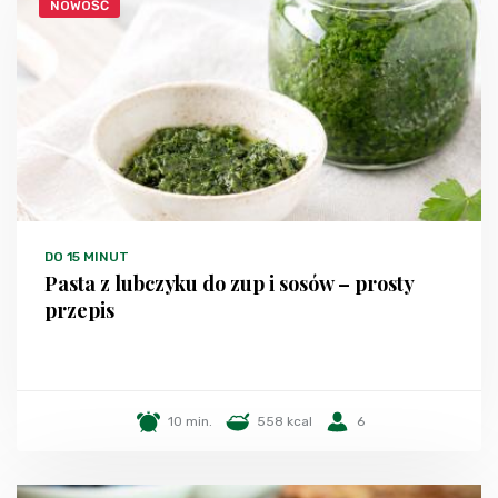
NOWOŚĆ
DO 15 MINUT
Pasta z lubczyku do zup i sosów – prosty
przepis
10 min.
558 kcal
6