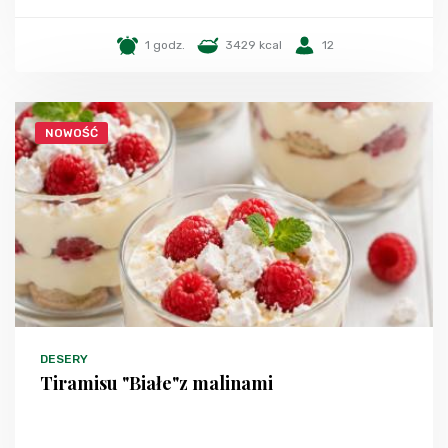
1 godz.
3429 kcal
12
NOWOŚĆ
DESERY
Tiramisu "Białe"z malinami