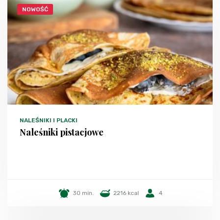
NOWOŚĆ
NALEŚNIKI I PLACKI
Naleśniki pistacjowe
30 min.
2216 kcal
4