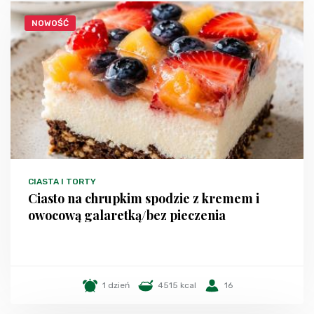
NOWOŚĆ
CIASTA I TORTY
Ciasto na chrupkim spodzie z kremem i
owocową galaretką/bez pieczenia
1 dzień
4515 kcal
16