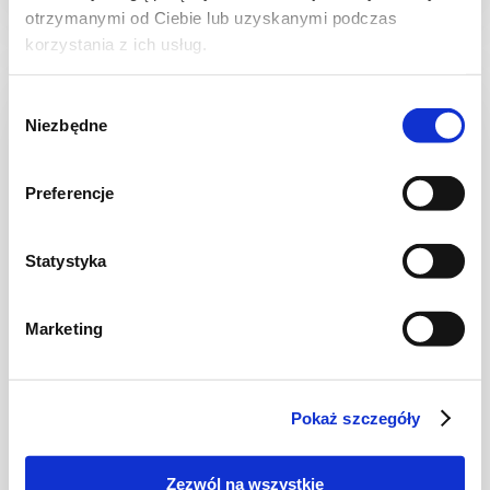
otrzymanymi od Ciebie lub uzyskanymi podczas
korzystania z ich usług.
Wybór
NOWOŚĆ
Niezbędne
zgody
Preferencje
Statystyka
Marketing
CIASTA I TORTY
Ciasto warstwowe z kremem i malinową
frużeliną
Pokaż szczegóły
Zezwól na wszystkie