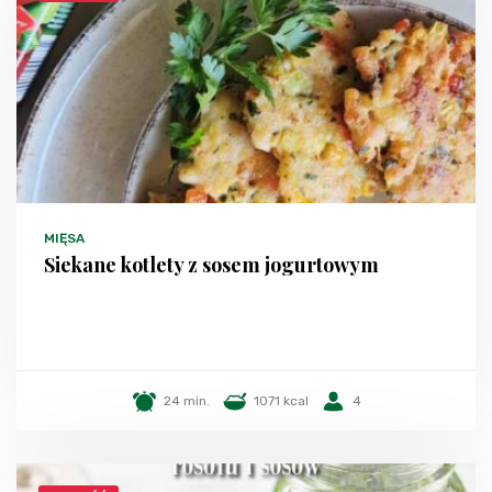
MIĘSA
Siekane kotlety z sosem jogurtowym
24 min.
1071 kcal
4