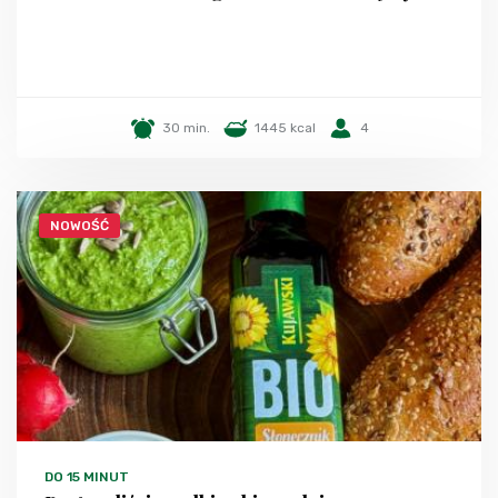
30 min.
1445 kcal
4
NOWOŚĆ
DO 15 MINUT