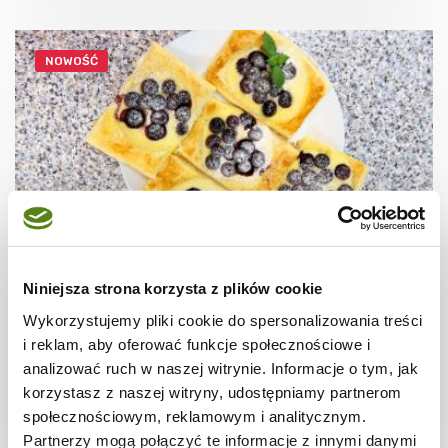
NOWOŚĆ
Niniejsza strona korzysta z plików cookie
CIASTECZKA
Ciastka francuskie z borówkami + film
Wykorzystujemy pliki cookie do spersonalizowania treści
i reklam, aby oferować funkcje społecznościowe i
analizować ruch w naszej witrynie. Informacje o tym, jak
korzystasz z naszej witryny, udostępniamy partnerom
społecznościowym, reklamowym i analitycznym.
30 min.
1531 kcal
8
Partnerzy mogą połączyć te informacje z innymi danymi