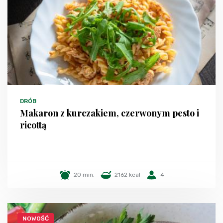
DRÓB
Makaron z kurczakiem, czerwonym pesto i
ricottą
20 min.
2162 kcal
4
NOWOŚĆ