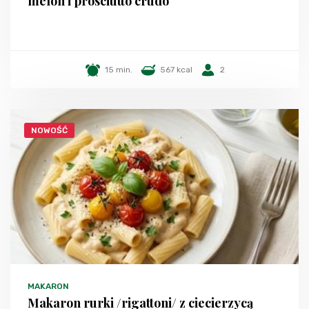
melon i prosciutto crudo
15 min.
567 kcal
2
NOWOŚĆ
MAKARON
Makaron rurki /rigattoni/ z ciecierzycą