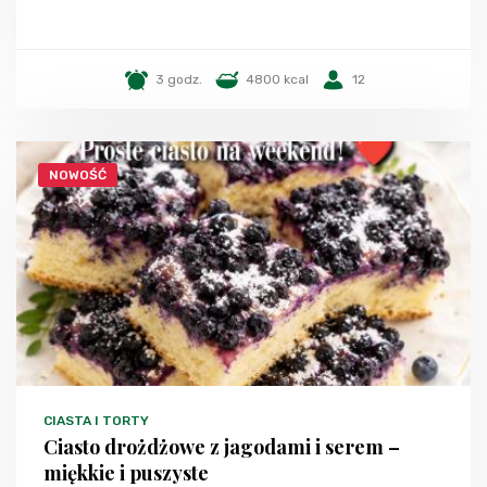
3 godz.
4800 kcal
12
NOWOŚĆ
CIASTA I TORTY
Ciasto drożdżowe z jagodami i serem –
miękkie i puszyste