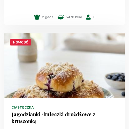
2 godz.
3478 kcal
8
NOWOŚĆ
CIASTECZKA
Jagodzianki /bułeczki drożdżowe z
kruszonką