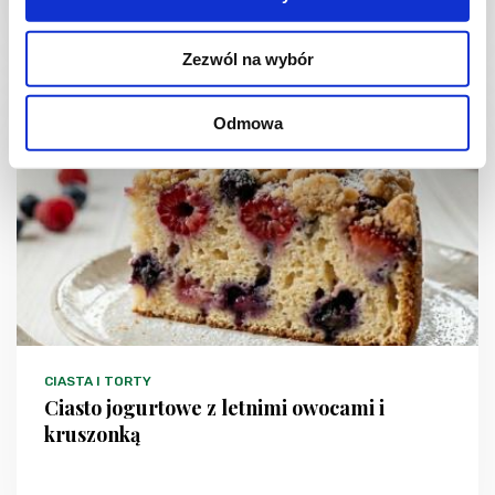
1 dzień
4954 kcal
20
Zezwól na wybór
Odmowa
NOWOŚĆ
CIASTA I TORTY
Ciasto jogurtowe z letnimi owocami i
kruszonką