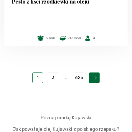
Pesto z liści rzodkiewki na oleju
5 min.
713 kcal
4
1
3
...
625
Poznaj markę Kujawski
Jak powstaje olej Kujawski z polskiego rzepaku?