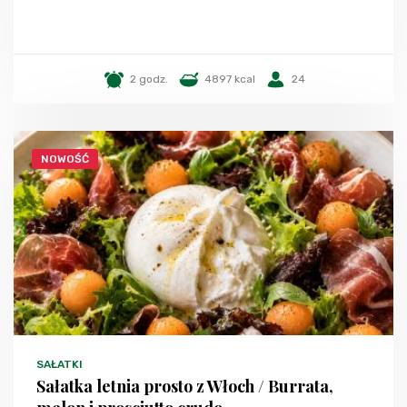
2 godz.
4897 kcal
24
NOWOŚĆ
SAŁATKI
Sałatka letnia prosto z Włoch / Burrata,