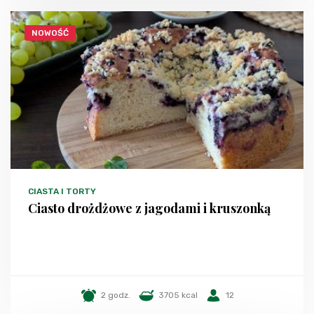
NOWOŚĆ
CIASTA I TORTY
Ciasto drożdżowe z jagodami i kruszonką
2 godz.
3705 kcal
12