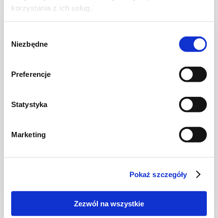
korzystania z ich usług.
NOWOŚĆ
Wybór
Niezbędne
zgody
Preferencje
Statystyka
Marketing
CIASTA I TORTY
Ciasto warstwowe z kremem i malinową
frużeliną
Pokaż szczegóły
Zezwól na wszystkie
1 dzień
4954 kcal
20