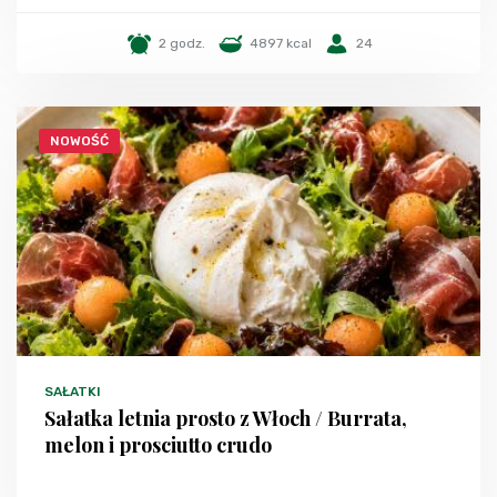
2 godz.
4897 kcal
24
NOWOŚĆ
SAŁATKI
Sałatka letnia prosto z Włoch / Burrata,
melon i prosciutto crudo