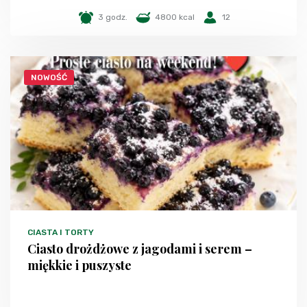
3 godz.
4800 kcal
12
NOWOŚĆ
CIASTA I TORTY
Ciasto drożdżowe z jagodami i serem –
miękkie i puszyste