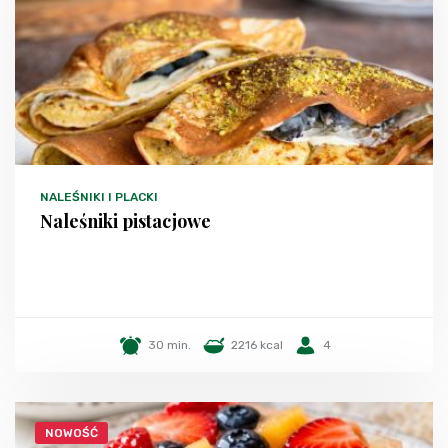
NALEŚNIKI I PLACKI
Naleśniki pistacjowe
30 min.
2216 kcal
4
NOWOŚĆ