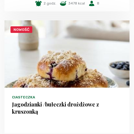
2 godz.
3478 kcal
8
NOWOŚĆ
CIASTECZKA
Jagodzianki /bułeczki drożdżowe z
kruszonką