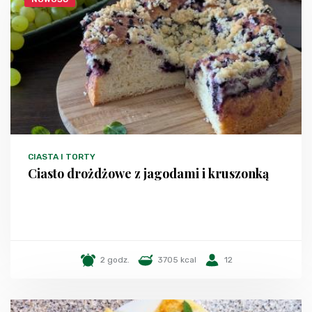
CIASTA I TORTY
Ciasto drożdżowe z jagodami i kruszonką
2 godz.
3705 kcal
12