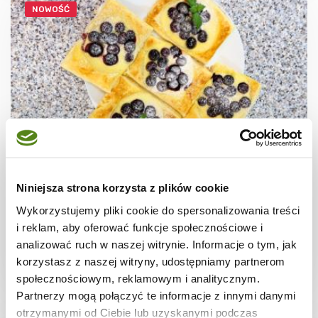
NOWOŚĆ
CIASTECZKA
Ciastka francuskie z borówkami + film
Niniejsza strona korzysta z plików cookie
Wykorzystujemy pliki cookie do spersonalizowania treści
i reklam, aby oferować funkcje społecznościowe i
analizować ruch w naszej witrynie. Informacje o tym, jak
korzystasz z naszej witryny, udostępniamy partnerom
30 min.
1531 kcal
8
społecznościowym, reklamowym i analitycznym.
Partnerzy mogą połączyć te informacje z innymi danymi
otrzymanymi od Ciebie lub uzyskanymi podczas