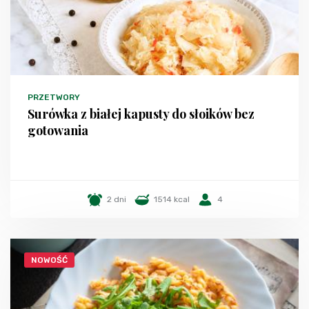
PRZETWORY
Surówka z białej kapusty do słoików bez
gotowania
2 dni
1514 kcal
4
NOWOŚĆ