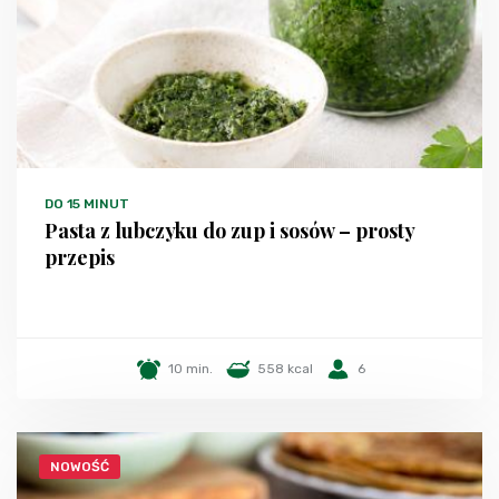
DO 15 MINUT
Pasta z lubczyku do zup i sosów – prosty
przepis
10 min.
558 kcal
6
NOWOŚĆ