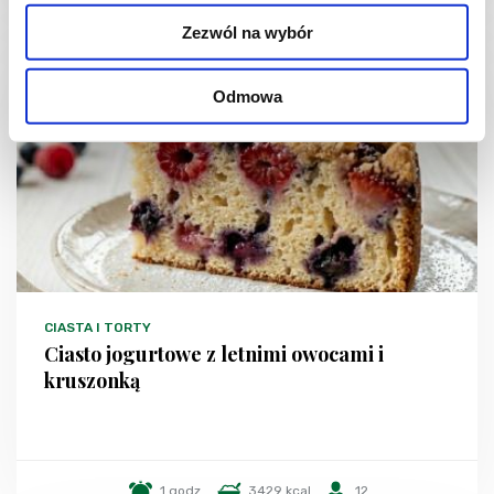
Zezwól na wybór
NOWOŚĆ
Odmowa
CIASTA I TORTY
Ciasto jogurtowe z letnimi owocami i
kruszonką
1 godz.
3429 kcal
12