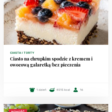
CIASTA I TORTY
Ciasto na chrupkim spodzie z kremem i
owocową galaretką/bez pieczenia
1 dzień
4515 kcal
16
NOWOŚĆ