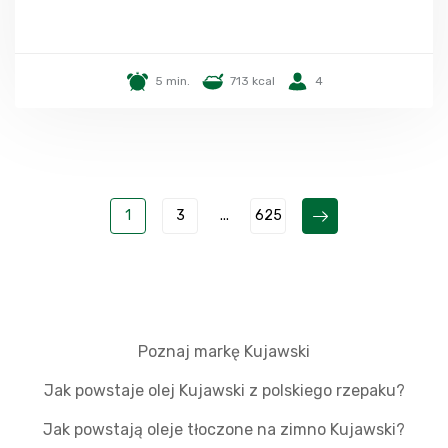
5 min.
713 kcal
4
1
3
...
625
Poznaj markę Kujawski
Jak powstaje olej Kujawski z polskiego rzepaku?
Jak powstają oleje tłoczone na zimno Kujawski?