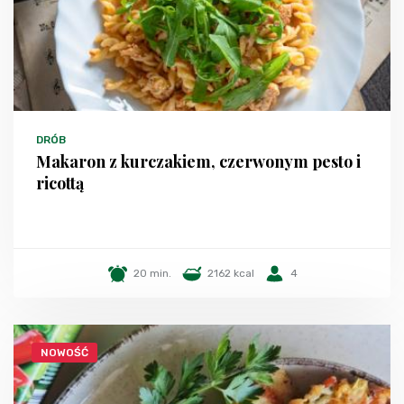
DRÓB
Makaron z kurczakiem, czerwonym pesto i
ricottą
20 min.
2162 kcal
4
NOWOŚĆ