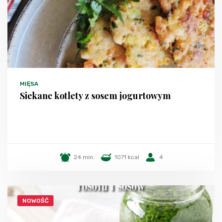
MIĘSA
Siekane kotlety z sosem jogurtowym
24 min.
1071 kcal
4
NOWOŚĆ