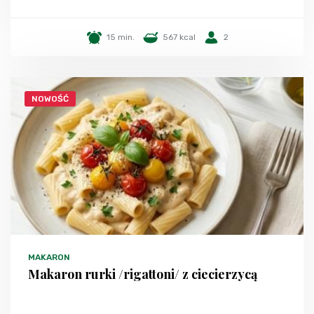
15 min.
567 kcal
2
NOWOŚĆ
MAKARON
Makaron rurki /rigattoni/ z ciecierzycą