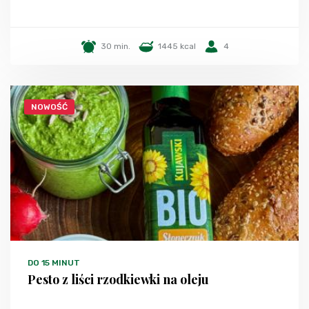
30 min.
1445 kcal
4
NOWOŚĆ
DO 15 MINUT
Pesto z liści rzodkiewki na oleju