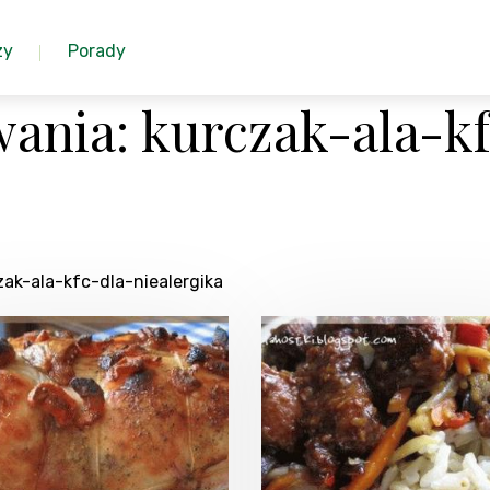
zy
Porady
ania: kurczak-ala-kf
ak-ala-kfc-dla-niealergika