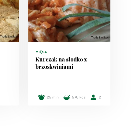
MIĘSA
Kurczak na słodko z
brzoskwiniami
25 min.
578 kcal
2