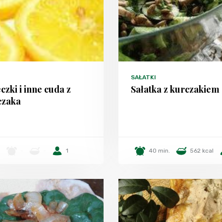
SAŁATKI
czki i inne cuda z
Sałatka z kurczakiem
czaka
-
-
1
40 min.
562 kcal