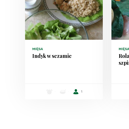
MIĘSA
MIĘS
Indyk w sezamie
Rola
szp
-
-
1