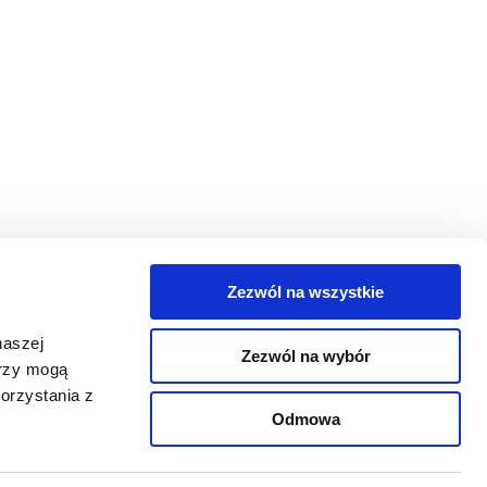
Zezwól na wszystkie
egorie
naszej
Zezwól na wybór
takt
erzy mogą
orzystania z
oguj się
Odmowa