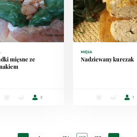
A
MIĘSA
dki mięsne ze
Nadziewany kurczak
inakiem
-
-
2
-
-
1