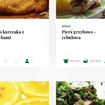
MIĘSA
ś kurczaka z
Pierś grzybowo -
ybami
cebulowa
-
-
1
50 min.
309 kcal