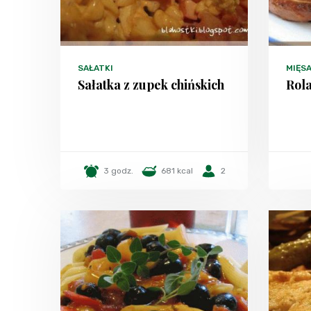
SAŁATKI
MIĘS
Sałatka z zupek chińskich
Rol
3 godz.
681 kcal
2