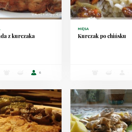
A
MIĘSA
ada z kurczaka
Kurczak po chińsku
-
-
6
-
-
-