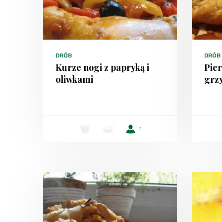
DRÓB
DRÓB
Kurze nogi z papryką i
Pier
oliwkami
grz
-
-
1