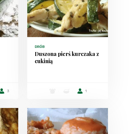
DRÓB
Duszona pierś kurczaka z
cukinią
3
-
-
1