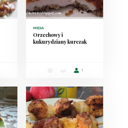
MIĘSA
Orzechowy i
kukurydziany kurczak
-
-
1