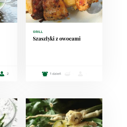
GRILL
Szaszłyki z owocami
2
1 dzień
-
-