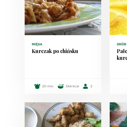
MIĘSA
DRÓB
Kurczak po chińsku
Pałe
kur
20 min.
366 kcal
2