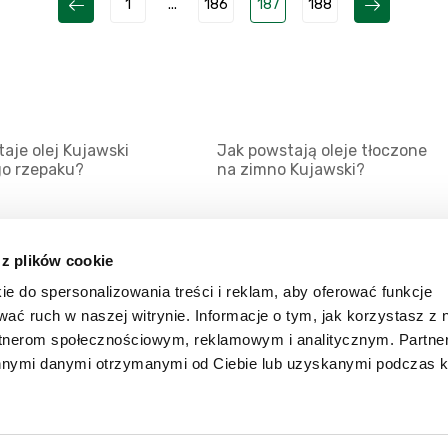
1
...
186
187
188
aje olej Kujawski
Jak powstają oleje tłoczone
go rzepaku?
na zimno Kujawski?
 z plików cookie
ie do spersonalizowania treści i reklam, aby oferować funkcje
Mapa serwisu
Kat
wać ruch w naszej witrynie. Informacje o tym, jak korzystasz z 
Kanały RSS
Kon
rtnerom społecznościowym, reklamowym i analitycznym. Partn
innymi danymi otrzymanymi od Ciebie lub uzyskanymi podczas k
Porady
Zal