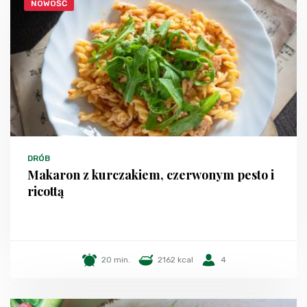
NOWOŚĆ
DRÓB
Makaron z kurczakiem, czerwonym pesto i
ricottą
20 min.
2162 kcal
4