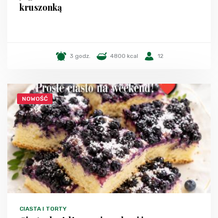
kruszonką
3 godz.
4800 kcal
12
NOWOŚĆ
CIASTA I TORTY