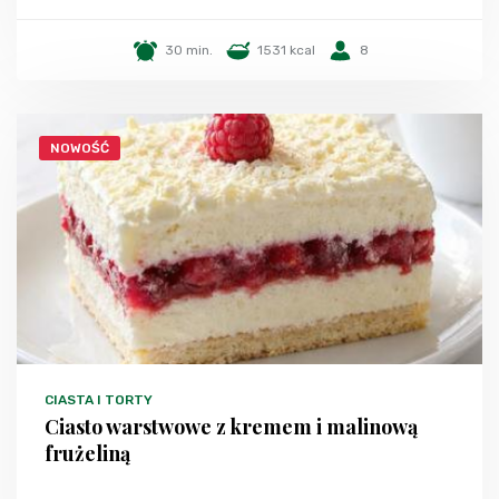
30 min.
1531 kcal
8
NOWOŚĆ
CIASTA I TORTY
Ciasto warstwowe z kremem i malinową
frużeliną