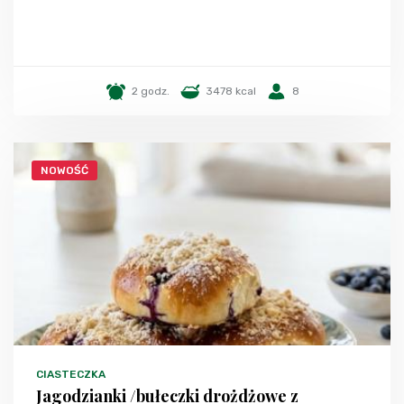
2 godz.
3478 kcal
8
NOWOŚĆ
CIASTECZKA
Jagodzianki /bułeczki drożdżowe z