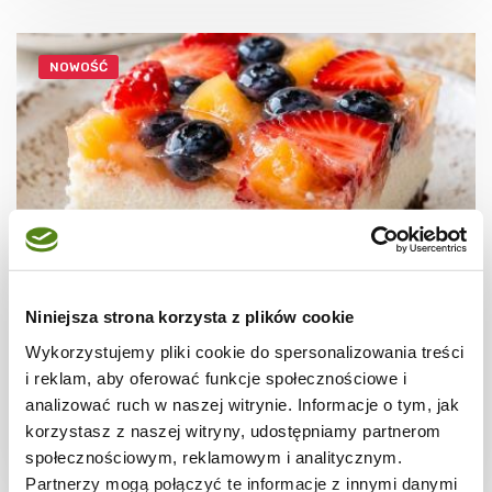
NOWOŚĆ
Niniejsza strona korzysta z plików cookie
CIASTA I TORTY
Ciasto na chrupkim spodzie z kremem i
Wykorzystujemy pliki cookie do spersonalizowania treści
owocową galaretką/bez pieczenia
i reklam, aby oferować funkcje społecznościowe i
analizować ruch w naszej witrynie. Informacje o tym, jak
korzystasz z naszej witryny, udostępniamy partnerom
społecznościowym, reklamowym i analitycznym.
1 dzień
4515 kcal
16
Partnerzy mogą połączyć te informacje z innymi danymi