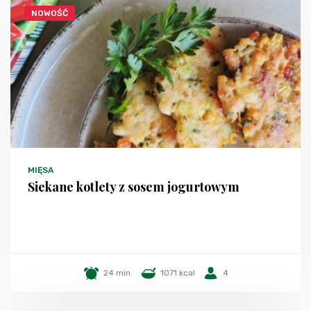
NOWOŚĆ
MIĘSA
Siekane kotlety z sosem jogurtowym
24 min.
1071 kcal
4