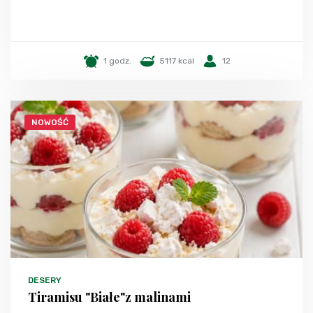
1 godz.
5117 kcal
12
NOWOŚĆ
DESERY
Tiramisu "Białe"z malinami