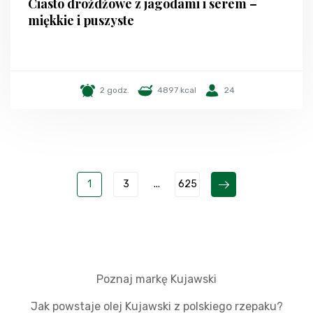
Ciasto drożdżowe z jagodami i serem –
miękkie i puszyste
2 godz.
4897 kcal
24
1
3
...
625
Poznaj markę Kujawski
Jak powstaje olej Kujawski z polskiego rzepaku?