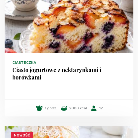
CIASTECZKA
Ciasto jogurtowe z nektarynkami i
borówkami
1 godz.
2800 kcal
12
NOWOŚĆ