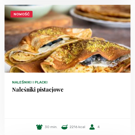
NOWOŚĆ
NALEŚNIKI I PLACKI
Naleśniki pistacjowe
30 min.
2216 kcal
4