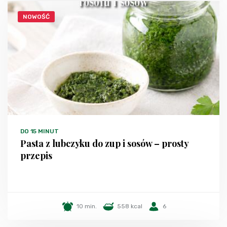
NOWOŚĆ
DO 15 MINUT
Pasta z lubczyku do zup i sosów – prosty
przepis
10 min.
558 kcal
6