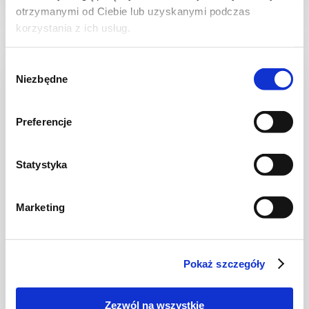
otrzymanymi od Ciebie lub uzyskanymi podczas
korzystania z ich usług.
Wybór
NOWOŚĆ
Niezbędne
zgody
Preferencje
Statystyka
Marketing
CIASTA I TORTY
Ciasto drożdżowe z jagodami i kruszonką
Pokaż szczegóły
Zezwól na wszystkie