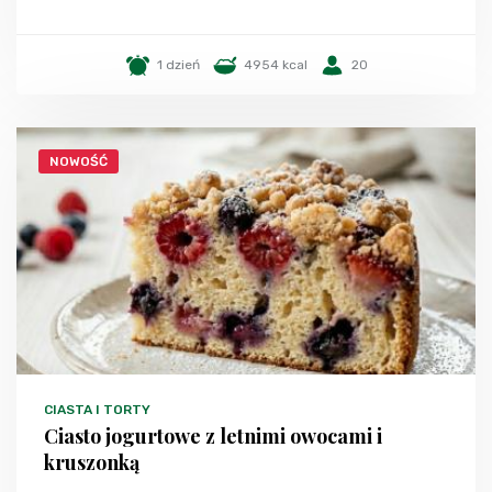
1 dzień
4954 kcal
20
NOWOŚĆ
CIASTA I TORTY
Ciasto jogurtowe z letnimi owocami i
kruszonką