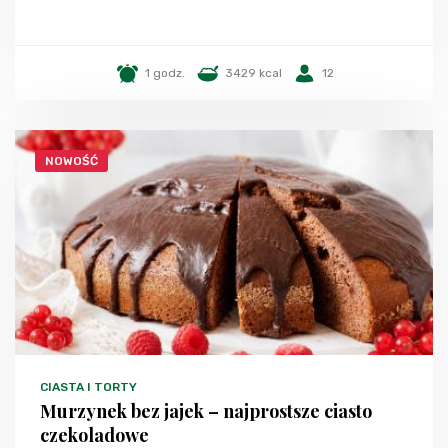
1 godz.
3429 kcal
12
NOWOŚĆ
CIASTA I TORTY
Murzynek bez jajek – najprostsze ciasto
czekoladowe