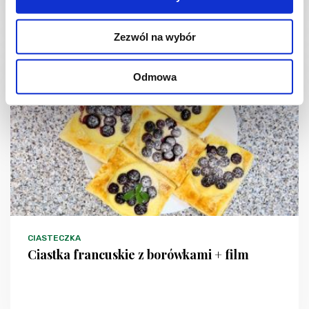
2 godz.
3705 kcal
12
Zezwól na wybór
Odmowa
NOWOŚĆ
CIASTECZKA
Ciastka francuskie z borówkami + film