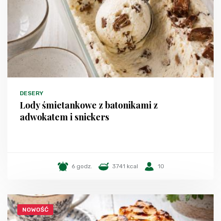
DESERY
Lody śmietankowe z batonikami z
adwokatem i snickers
6 godz.
3741 kcal
10
NOWOŚĆ