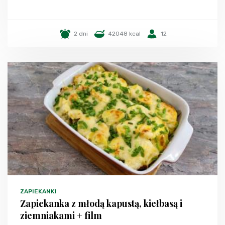
2 dni
42048 kcal
12
ZAPIEKANKI
Zapiekanka z młodą kapustą, kiełbasą i
ziemniakami + film