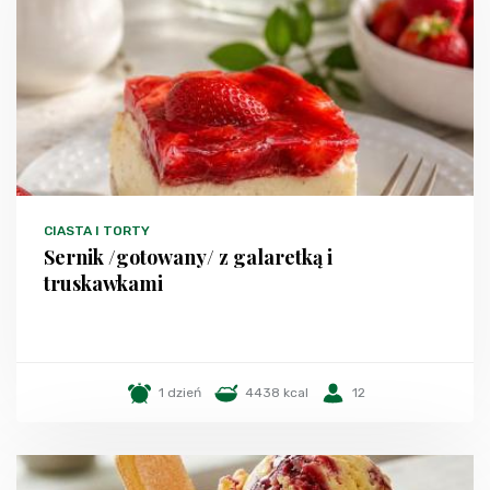
CIASTA I TORTY
Sernik /gotowany/ z galaretką i
truskawkami
1 dzień
4438 kcal
12