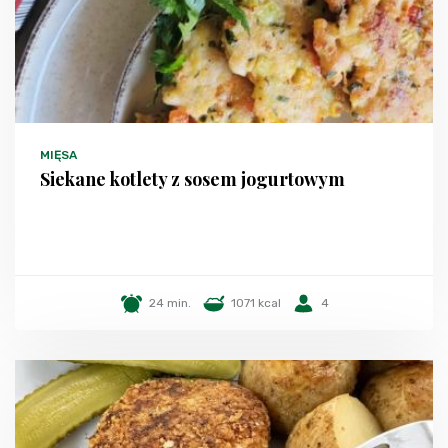
MIĘSA
Siekane kotlety z sosem jogurtowym
24 min.
1071 kcal
4