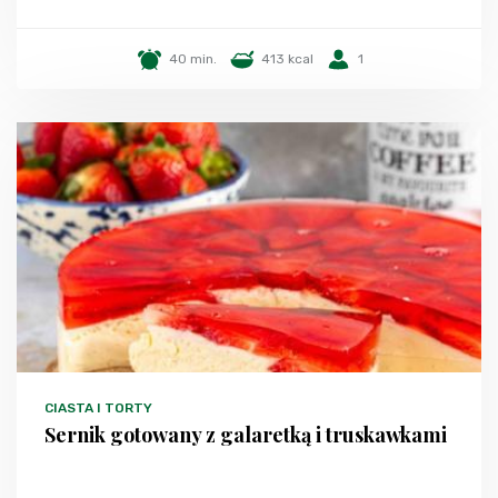
40 min.
413 kcal
1
CIASTA I TORTY
Sernik gotowany z galaretką i truskawkami