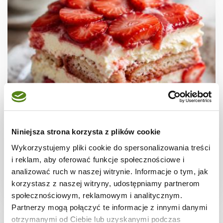
DESERY
Tiramisu truskawkowe – kremowy deser z
Niniejsza strona korzysta z plików cookie
owocami ( bez jajek)
Wykorzystujemy pliki cookie do spersonalizowania treści
i reklam, aby oferować funkcje społecznościowe i
analizować ruch w naszej witrynie. Informacje o tym, jak
korzystasz z naszej witryny, udostępniamy partnerom
2 godz.
5006 kcal
12
społecznościowym, reklamowym i analitycznym.
Partnerzy mogą połączyć te informacje z innymi danymi
otrzymanymi od Ciebie lub uzyskanymi podczas