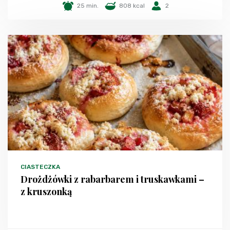
25 min.
808 kcal
2
CIASTECZKA
Drożdżówki z rabarbarem i truskawkami –
z kruszonką