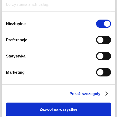
korzystania z ich usług.
Wybór
Niezbędne
zgody
Preferencje
Statystyka
Marketing
DESERY
Lody domowe po włosku /cz1
Pokaż szczegóły
Zezwól na wszystkie
3 godz.
3525 kcal
10