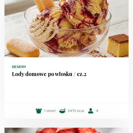
DESERY
Lody domowe po włosku / cz.2
1 dzień
3475 kcal
4