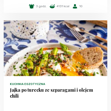
3 godz.
4131 kcal
10
KUCHNIA EGZOTYCZNA
Jajka po turecku ze szparagami i olejem
chili