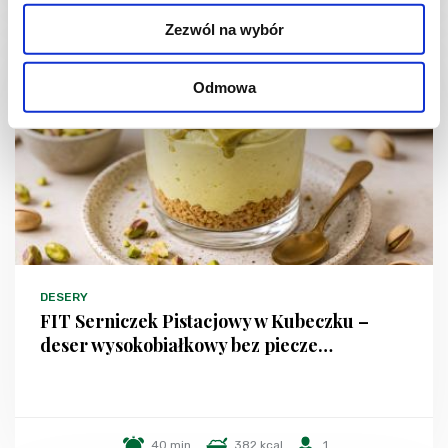
Zezwól na wybór
Odmowa
DESERY
FIT Serniczek Pistacjowy w Kubeczku –
deser wysokobiałkowy bez piecze…
40 min.
382 kcal
1