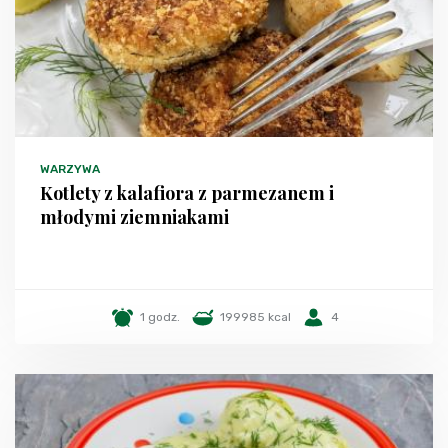
WARZYWA
Kotlety z kalafiora z parmezanem i
młodymi ziemniakami
1 godz.
199985 kcal
4