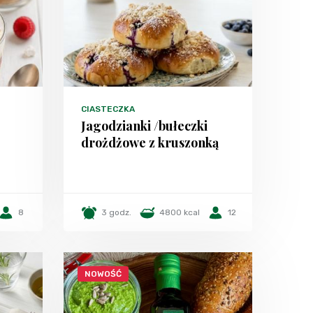
CIASTECZKA
Jagodzianki /bułeczki
drożdżowe z kruszonką
8
3 godz.
4800 kcal
12
NOWOŚĆ