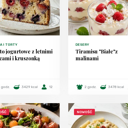
A I TORTY
DESERY
to jogurtowe z letnimi
Tiramisu "Białe"z
cami i kruszonką
malinami
1 godz.
3429 kcal
12
2 godz.
3478 kcal
OŚĆ
NOWOŚĆ