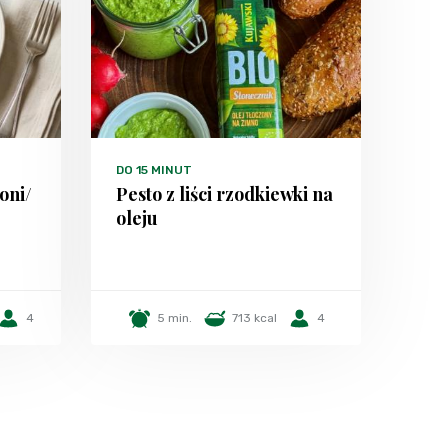
DO 15 MINUT
oni/
Pesto z liści rzodkiewki na
oleju
4
5 min.
713 kcal
4