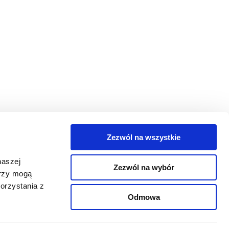
Zezwól na wszystkie
egorie
naszej
Zezwól na wybór
takt
erzy mogą
orzystania z
oguj się
Odmowa