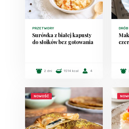
PRZETWORY
DRÓB
Surówka z białej kapusty
Mak
do słoików bez gotowania
czer
2 dni
1514 kcal
4
NOWOŚĆ
NOW