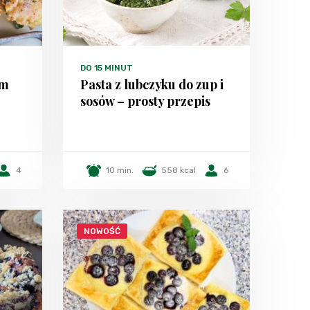
DO 15 MINUT
em
Pasta z lubczyku do zup i
sosów – prosty przepis
4
10 min.
558 kcal
6
NOWOŚĆ