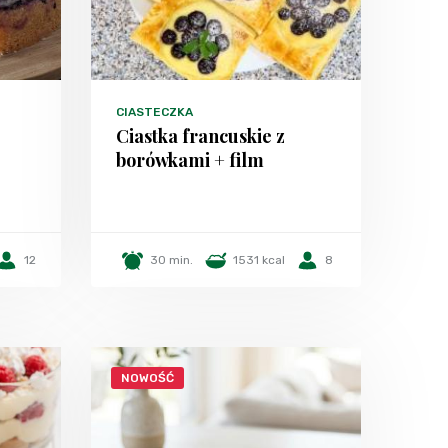
CIASTECZKA
Ciastka francuskie z
borówkami + film
12
30 min.
1531 kcal
8
NOWOŚĆ