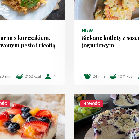
MIĘSA
aron z kurczakiem,
Siekane kotlety z sos
wonym pesto i ricottą
jogurtowym
20 min.
2162 kcal
4
24 min.
1071 kcal
OŚĆ
NOWOŚĆ