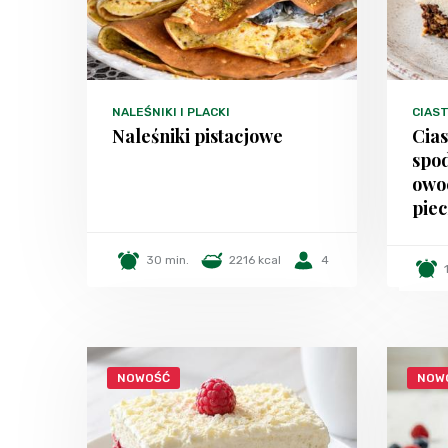
NALEŚNIKI I PLACKI
CIAST
Naleśniki pistacjowe
Cia
spo
owo
piec
30 min.
2216 kcal
4
NOWOŚĆ
NOW