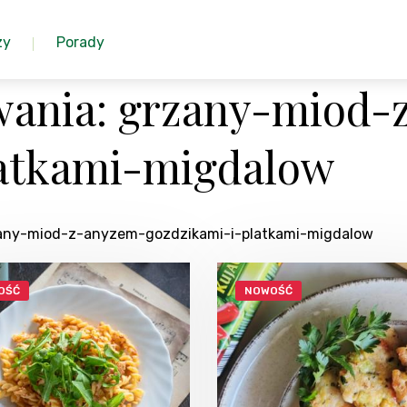
zy
Porady
wania: grzany-miod-
latkami-migdalow
rzany-miod-z-anyzem-gozdzikami-i-platkami-migdalow
OŚĆ
NOWOŚĆ