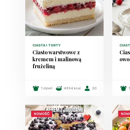
CIASTA I TORTY
CIAST
Ciasto warstwowe z
Cias
kremem i malinową
owo
frużeliną
1 dzień
4954 kcal
20
NOWOŚĆ
NOW