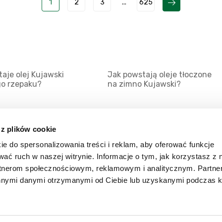
1
2
3
...
625
aje olej Kujawski
Jak powstają oleje tłoczone
go rzepaku?
na zimno Kujawski?
 z plików cookie
ie do spersonalizowania treści i reklam, aby oferować funkcje
Mapa serwisu
Kat
wać ruch w naszej witrynie. Informacje o tym, jak korzystasz z 
Kanały RSS
Kon
rtnerom społecznościowym, reklamowym i analitycznym. Partn
innymi danymi otrzymanymi od Ciebie lub uzyskanymi podczas k
Porady
Zal