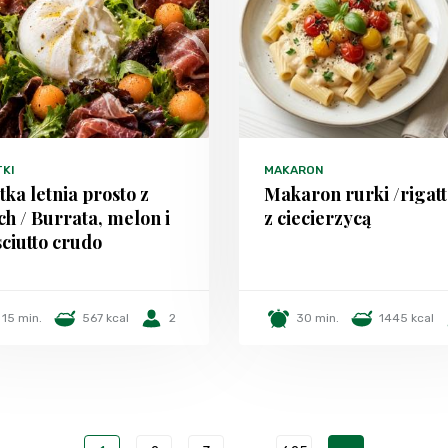
TKI
MAKARON
tka letnia prosto z
Makaron rurki /rigatt
h / Burrata, melon i
z ciecierzycą
ciutto crudo
15 min.
567 kcal
2
30 min.
1445 kcal