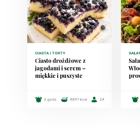
CIASTA I TORTY
SAŁA
Ciasto drożdżowe z
Sała
jagodami i serem –
Włoc
miękkie i puszyste
pros
2 godz.
4897 kcal
24