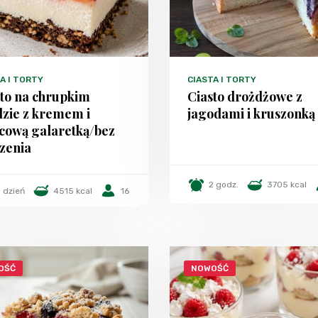
A I TORTY
CIASTA I TORTY
sto na chrupkim
Ciasto drożdżowe z
dzie z kremem i
jagodami i kruszonką
cową galaretką/bez
zenia
2 godz.
3705 kcal
1 dzień
4515 kcal
16
OŚĆ
NOWOŚĆ