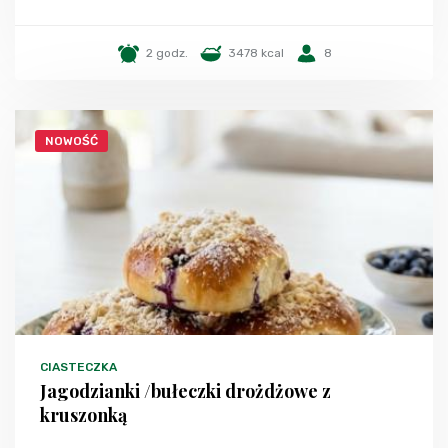
2 godz.
3478 kcal
8
NOWOŚĆ
CIASTECZKA
Jagodzianki /bułeczki drożdżowe z
kruszonką