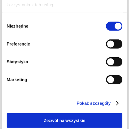
korzystania z ich usług.
NOWOŚĆ
Wybór
Niezbędne
zgody
Preferencje
Statystyka
Marketing
CIASTECZKA
Ciastka francuskie z borówkami + film
Pokaż szczegóły
Zezwól na wszystkie
30 min.
1531 kcal
8