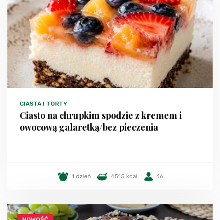
CIASTA I TORTY
Ciasto na chrupkim spodzie z kremem i
owocową galaretką/bez pieczenia
1 dzień
4515 kcal
16
NOWOŚĆ