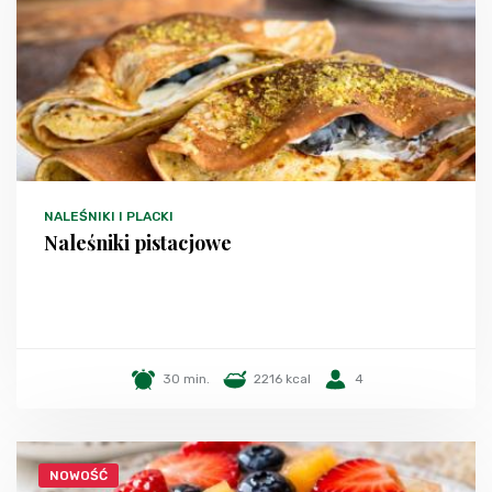
NALEŚNIKI I PLACKI
Naleśniki pistacjowe
30 min.
2216 kcal
4
NOWOŚĆ