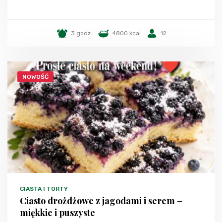
3 godz.
4800 kcal
12
NOWOŚĆ
CIASTA I TORTY
Ciasto drożdżowe z jagodami i serem –
miękkie i puszyste