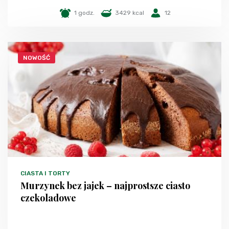
1 godz.
3429 kcal
12
NOWOŚĆ
CIASTA I TORTY
Murzynek bez jajek – najprostsze ciasto
czekoladowe