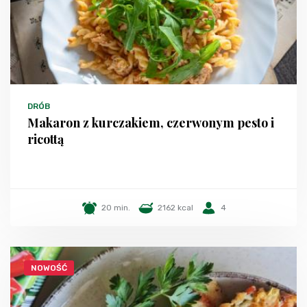
DRÓB
Makaron z kurczakiem, czerwonym pesto i
ricottą
20 min.
2162 kcal
4
NOWOŚĆ