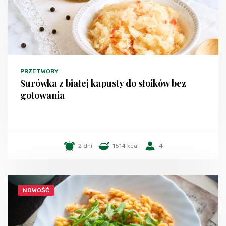
PRZETWORY
Surówka z białej kapusty do słoików bez
gotowania
2 dni
1514 kcal
4
NOWOŚĆ