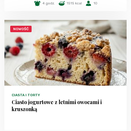
4 godz.
1515 kcal
10
NOWOŚĆ
CIASTA I TORTY
Ciasto jogurtowe z letnimi owocami i
kruszonką