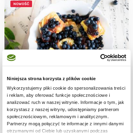
NOWOŚĆ
JAJKA
Omlet cesarski
Niniejsza strona korzysta z plików cookie
Wykorzystujemy pliki cookie do spersonalizowania treści
i reklam, aby oferować funkcje społecznościowe i
analizować ruch w naszej witrynie. Informacje o tym, jak
korzystasz z naszej witryny, udostępniamy partnerom
20 min.
1282 kcal
2
społecznościowym, reklamowym i analitycznym.
Partnerzy mogą połączyć te informacje z innymi danymi
otrzymanymi od Ciebie lub uzyskanymi podczas