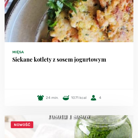
MIĘSA
Siekane kotlety z sosem jogurtowym
24 min.
1071 kcal
4
NOWOŚĆ