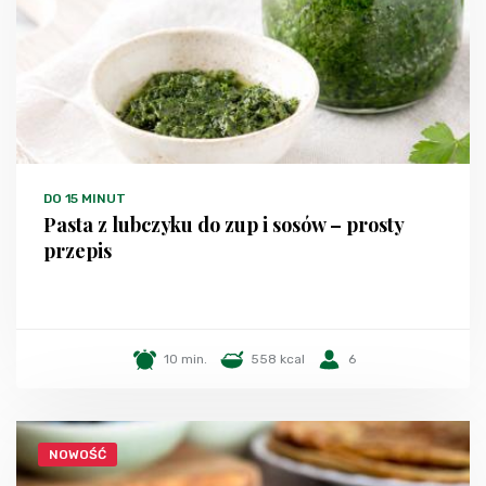
DO 15 MINUT
Pasta z lubczyku do zup i sosów – prosty
przepis
10 min.
558 kcal
6
NOWOŚĆ