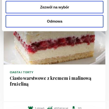
Zezwól na wybór
NOWOŚĆ
Odmowa
CIASTA I TORTY
Ciasto warstwowe z kremem i malinową
frużeliną
1 dzień
4954 kcal
20