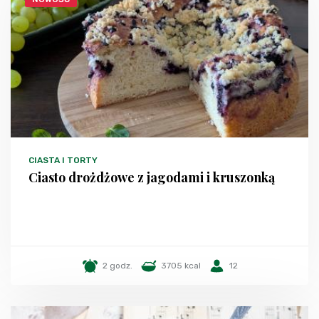
CIASTA I TORTY
Ciasto drożdżowe z jagodami i kruszonką
2 godz.
3705 kcal
12