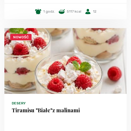
1 godz.
5117 kcal
12
NOWOŚĆ
DESERY
Tiramisu "Białe"z malinami