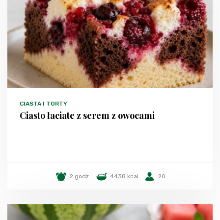
CIASTA I TORTY
Ciasto łaciate z serem z owocami
2 godz.
4438 kcal
20