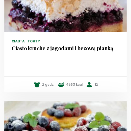
CIASTA I TORTY
Ciasto kruche z jagodami i bezową pianką
2 godz.
4683 kcal
12