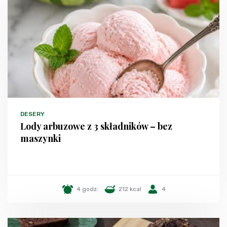
DESERY
Lody arbuzowe z 3 składników – bez
maszynki
4 godz.
212 kcal
4