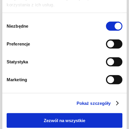
korzystania z ich usług.
Wybór
Niezbędne
zgody
Preferencje
Statystyka
WIDEO
Marketing
DO 15 MINUT
Ciabatta z burratą i pieczonymi
pomidorkami
Pokaż szczegóły
Zezwól na wszystkie
10 min.
430 kcal
2