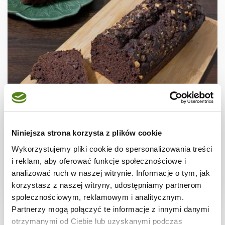
CIASTA I TORTY
Ciasto bananowo-czekoladowe
Niniejsza strona korzysta z plików cookie
Wykorzystujemy pliki cookie do spersonalizowania treści
i reklam, aby oferować funkcje społecznościowe i
analizować ruch w naszej witrynie. Informacje o tym, jak
korzystasz z naszej witryny, udostępniamy partnerom
1 godz.
3659 kcal
8
społecznościowym, reklamowym i analitycznym.
Partnerzy mogą połączyć te informacje z innymi danymi
otrzymanymi od Ciebie lub uzyskanymi podczas