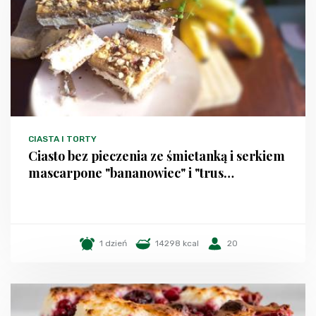
CIASTA I TORTY
Ciasto bez pieczenia ze śmietanką i serkiem
mascarpone "bananowiec" i "trus…
1 dzień
14298 kcal
20