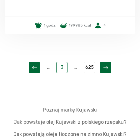
1 godz.
199985 kcal
4
...
3
...
625
Poznaj markę Kujawski
Jak powstaje olej Kujawski z polskiego rzepaku?
Jak powstają oleje tłoczone na zimno Kujawski?