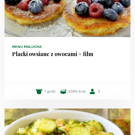
MENU MALUCHA
Placki owsiane z owocami + film
1 godz.
2085 kcal
3