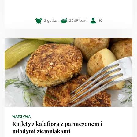
2 godz.
2569 kcal
16
WARZYWA
Kotlety z kalafiora z parmezanem i
młodymi ziemniakami