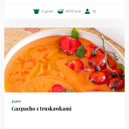
3 godz.
4215 kcal
15
ZUPY
Gazpacho z truskawkami