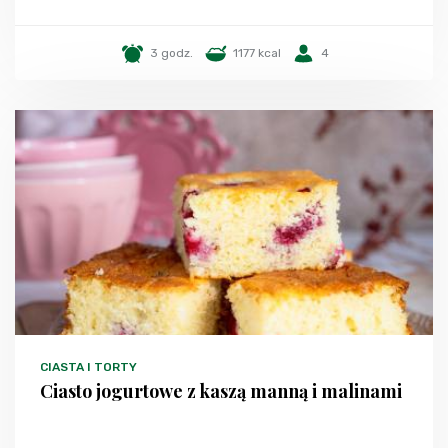
3 godz.
1177 kcal
4
CIASTA I TORTY
Ciasto jogurtowe z kaszą manną i malinami