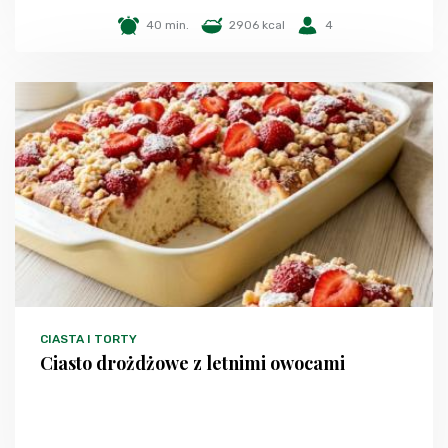
40 min.
2906 kcal
4
CIASTA I TORTY
Ciasto drożdżowe z letnimi owocami