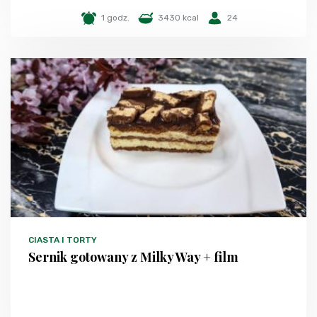
1 godz.
3430 kcal
24
CIASTA I TORTY
Sernik gotowany z Milky Way + film