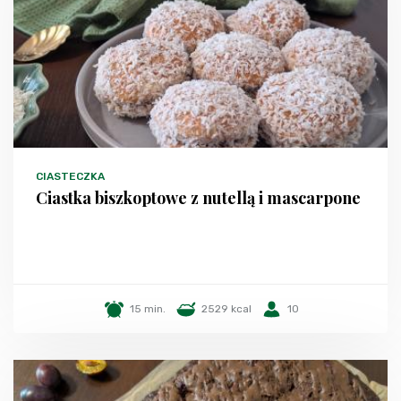
CIASTECZKA
Ciastka biszkoptowe z nutellą i mascarpone
15 min.
2529 kcal
10