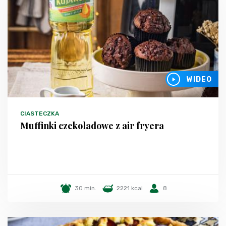
WIDEO
CIASTECZKA
Muffinki czekoladowe z air fryera
30 min.
2221 kcal
8