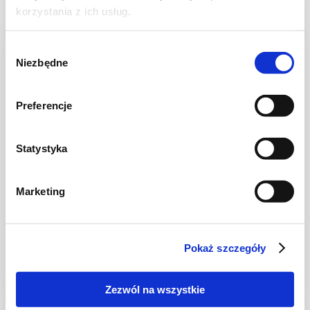
korzystania z ich usług.
Wybór
Niezbędne
zgody
Preferencje
Statystyka
WIDEO
Marketing
CIASTA I TORTY
Ciasto Mały Książę
Pokaż szczegóły
Zezwól na wszystkie
3 godz.
5211 kcal
16