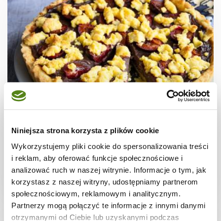
TARTY
Tarta budyniowa ze śliwkami
Niniejsza strona korzysta z plików cookie
Wykorzystujemy pliki cookie do spersonalizowania treści
i reklam, aby oferować funkcje społecznościowe i
analizować ruch w naszej witrynie. Informacje o tym, jak
korzystasz z naszej witryny, udostępniamy partnerom
2 godz.
3562 kcal
8
społecznościowym, reklamowym i analitycznym.
Partnerzy mogą połączyć te informacje z innymi danymi
otrzymanymi od Ciebie lub uzyskanymi podczas