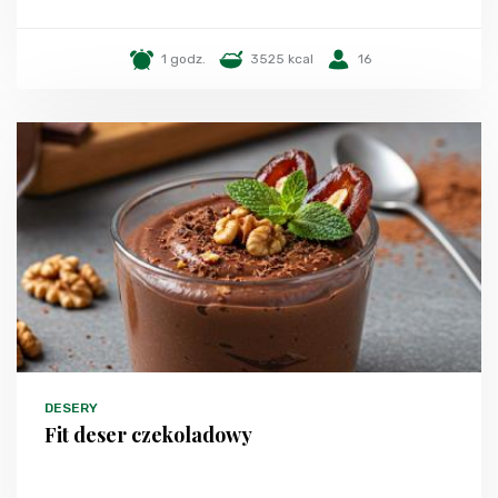
1 godz.
3525 kcal
16
DESERY
Fit deser czekoladowy