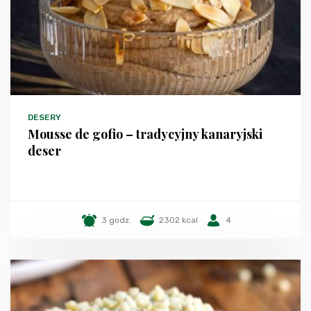
DESERY
Mousse de gofio – tradycyjny kanaryjski
deser
3 godz.
2302 kcal
4