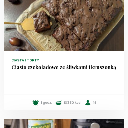
CIASTA I TORTY
Ciasto czekoladowe ze śliwkami i kruszonką
1 godz.
10350 kcal
16