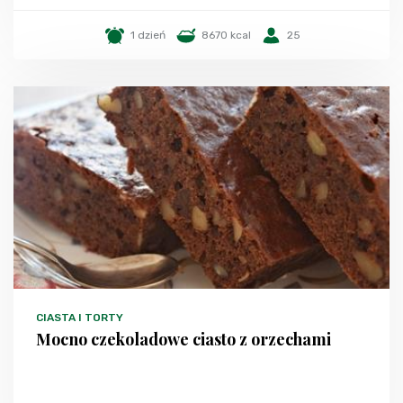
1 dzień
8670 kcal
25
CIASTA I TORTY
Mocno czekoladowe ciasto z orzechami