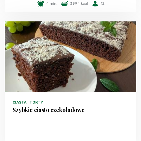
4 min.
3994 kcal
12
CIASTA I TORTY
Szybkie ciasto czekoladowe