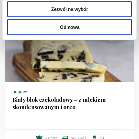
Zezwól na wybór
Odmowa
DESERY
Biały blok czekoladowy – z mlekiem
skondensowanym i oreo
3 godz.
3657 kcal
10