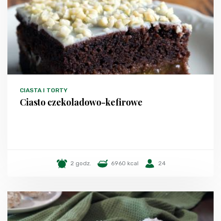
CIASTA I TORTY
Ciasto czekoladowo-kefirowe
2 godz.
6960 kcal
24