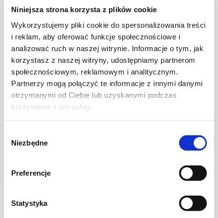
Niniejsza strona korzysta z plików cookie
Wykorzystujemy pliki cookie do spersonalizowania treści
i reklam, aby oferować funkcje społecznościowe i
analizować ruch w naszej witrynie. Informacje o tym, jak
korzystasz z naszej witryny, udostępniamy partnerom
społecznościowym, reklamowym i analitycznym.
Partnerzy mogą połączyć te informacje z innymi danymi
otrzymanymi od Ciebie lub uzyskanymi podczas
korzystania z ich usług.
CIASTECZKA
CHOCOLATE CHIP COOKIES
Wybór
Niezbędne
zgody
Preferencje
-
2354 kcal
4
Statystyka