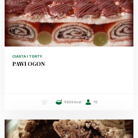
CIASTA I TORTY
PAWI OGON
-
9606 kcal
15