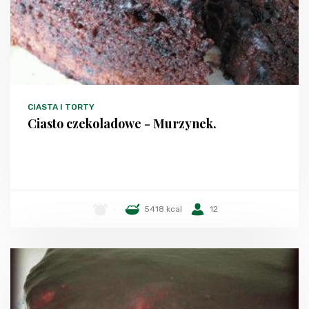
CIASTA I TORTY
Ciasto czekoladowe - Murzynek.
-
5418 kcal
12