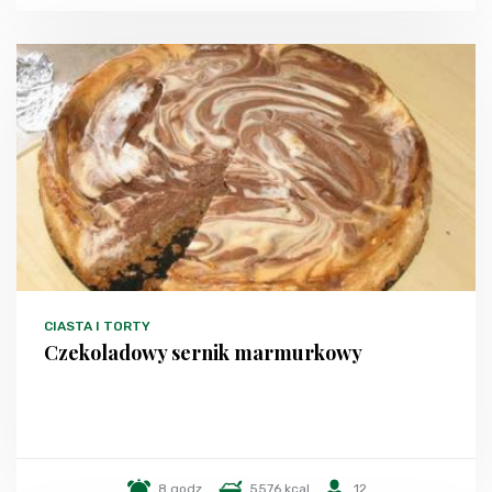
CIASTA I TORTY
Czekoladowy sernik marmurkowy
8 godz.
5576 kcal
12