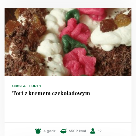
CIASTA I TORTY
Tort z kremem czekoladowym
4 godz.
6509 kcal
12