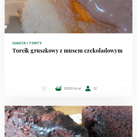
CIASTA I TORTY
Torcik gruszkowy z musem czekoladowym
-
3280 kcal
12