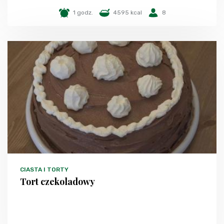
1 godz.
4595 kcal
8
CIASTA I TORTY
Tort czekoladowy