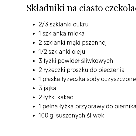
Składniki na ciasto czeko
2/3 szklanki cukru
1 szklanka mleka
2 szklanki mąki pszennej
1/2 szklanki oleju
3 łyżki powideł śliwkowych
2 łyżeczki proszku do pieczenia
1 płaska łyżeczka sody oczyszczone
3 jajka
2 łyżki kakao
1 pełna łyżka przyprawy do piernik
100 g. suszonych śliwek