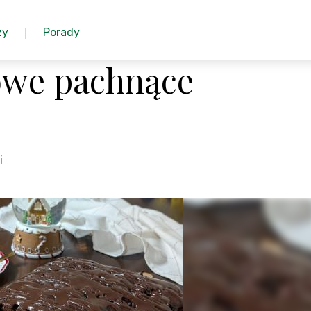
zy
Porady
owe pachnące
i