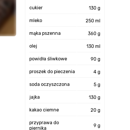
cukier
130 g
mleko
250 ml
mąka pszenna
360 g
olej
130 ml
powidła śliwkowe
90 g
proszek do pieczenia
4 g
soda oczyszczona
5 g
jajka
130 g
kakao ciemne
20 g
przyprawa do
9 g
piernika