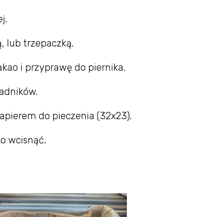
j.
 lub trzepaczką.
akao i przyprawę do piernika.
adników.
apierem do pieczenia (32x23).
ko wcisnąć.