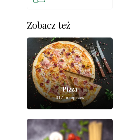
Zobacz też
Pizza
317 przepisów