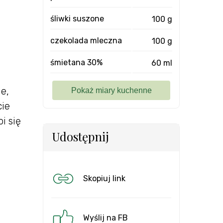
śliwki suszone
100 g
czekolada mleczna
100 g
śmietana 30%
60 ml
e,
cie
i się
Udostępnij
Skopiuj link
Wyślij na FB