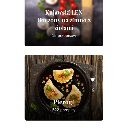
Kujawski LEN
tłoczony na zimno z
ziołami
15 przepisów
Pierogi
522 przepisy