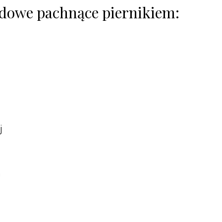
ladowe pachnące piernikiem:
j
a