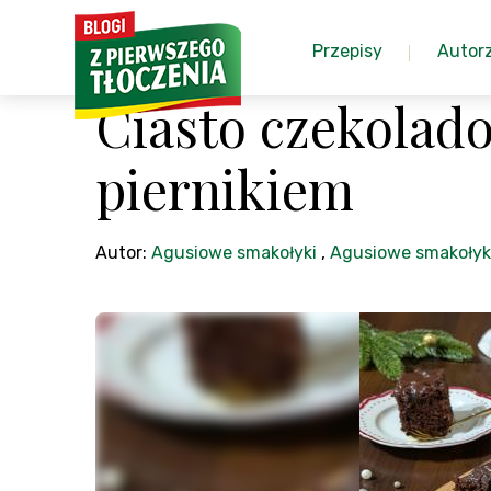
Przepisy
Autor
Ciasto czekolad
piernikiem
Autor:
Agusiowe smakołyki
,
Agusiowe smakołyk