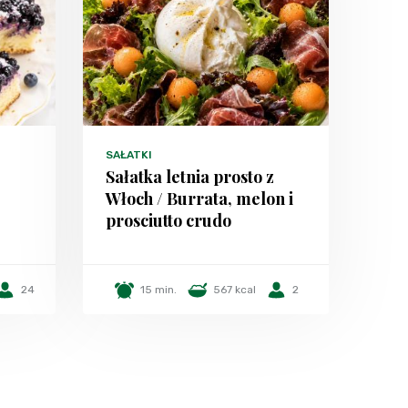
SAŁATKI
Sałatka letnia prosto z
Włoch / Burrata, melon i
prosciutto crudo
24
15 min.
567 kcal
2