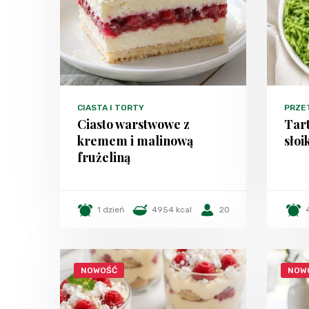
CIASTA I TORTY
PRZE
Ciasto warstwowe z
Tart
kremem i malinową
sło
frużeliną
1 dzień
4954 kcal
20
NOWOŚĆ
NOW