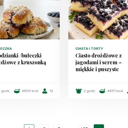
TECZKA
CIASTA I TORTY
dzianki /bułeczki
Ciasto drożdżowe z
żdżowe z kruszonką
jagodami i serem –
miękkie i puszyste
 godz.
4800 kcal
12
2 godz.
4897 kcal