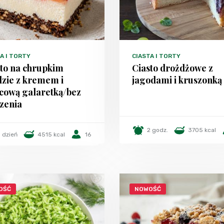
A I TORTY
CIASTA I TORTY
sto na chrupkim
Ciasto drożdżowe z
dzie z kremem i
jagodami i kruszonką
cową galaretką/bez
zenia
2 godz.
3705 kcal
1 dzień
4515 kcal
16
OŚĆ
NOWOŚĆ