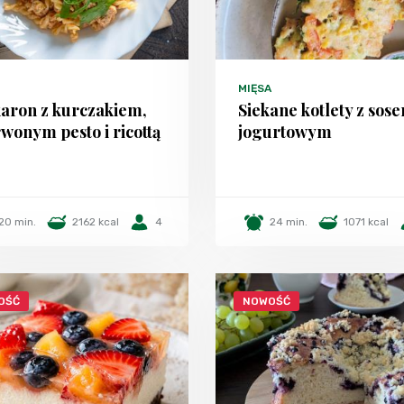
MIĘSA
aron z kurczakiem,
Siekane kotlety z sos
wonym pesto i ricottą
jogurtowym
20 min.
2162 kcal
4
24 min.
1071 kcal
OŚĆ
NOWOŚĆ