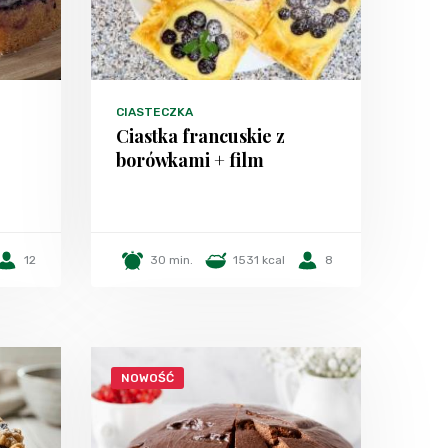
CIASTECZKA
Ciastka francuskie z
borówkami + film
12
30 min.
1531 kcal
8
NOWOŚĆ