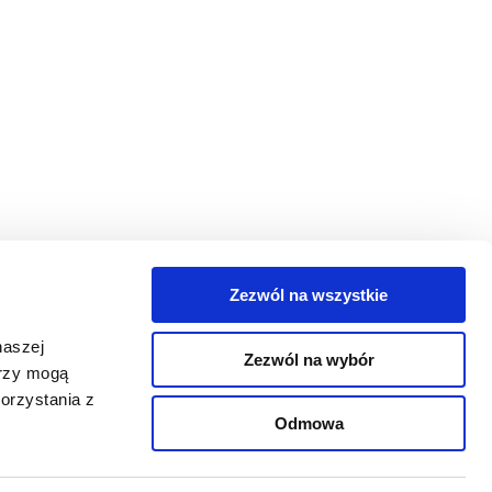
Zezwól na wszystkie
egorie
naszej
Zezwól na wybór
takt
erzy mogą
orzystania z
oguj się
Odmowa