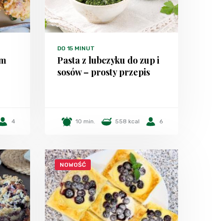
DO 15 MINUT
em
Pasta z lubczyku do zup i
sosów – prosty przepis
4
10 min.
558 kcal
6
NOWOŚĆ