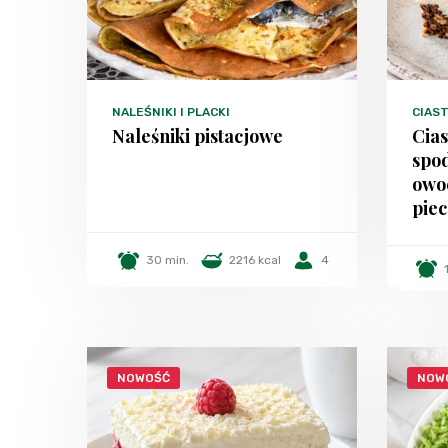
NALEŚNIKI I PLACKI
CIAST
Naleśniki pistacjowe
Cia
spo
owo
piec
30 min.
2216 kcal
4
NOWOŚĆ
NOW