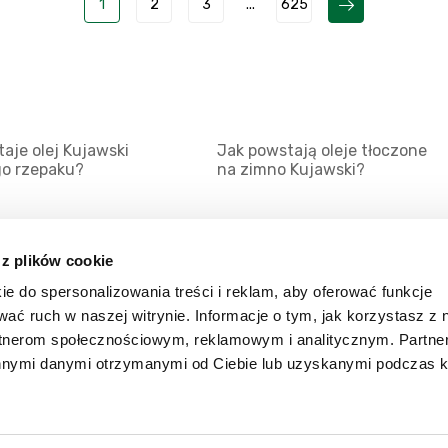
1
2
3
...
625
aje olej Kujawski
Jak powstają oleje tłoczone
go rzepaku?
na zimno Kujawski?
 z plików cookie
ie do spersonalizowania treści i reklam, aby oferować funkcje
Mapa serwisu
Kat
wać ruch w naszej witrynie. Informacje o tym, jak korzystasz z 
Kanały RSS
Kon
rtnerom społecznościowym, reklamowym i analitycznym. Partn
innymi danymi otrzymanymi od Ciebie lub uzyskanymi podczas k
Porady
Zal