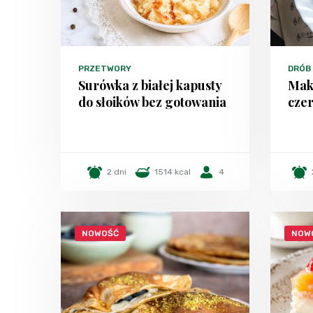
PRZETWORY
DRÓB
Surówka z białej kapusty
Mak
do słoików bez gotowania
czer
2 dni
1514 kcal
4
NOWOŚĆ
NOW