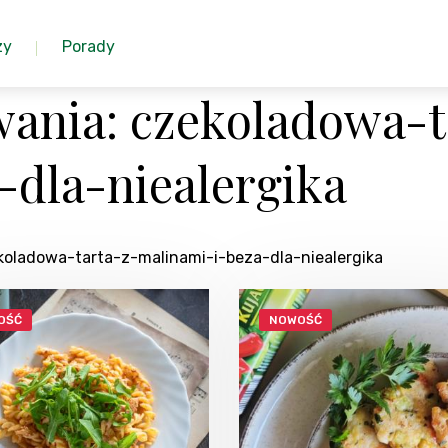
zy
Porady
ania: czekoladowa-t
-dla-niealergika
koladowa-tarta-z-malinami-i-beza-dla-niealergika
OŚĆ
NOWOŚĆ