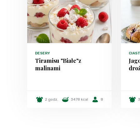
DESERY
CIAS
Tiramisu "Białe"z
Jago
malinami
dro
2 godz.
3478 kcal
8
3