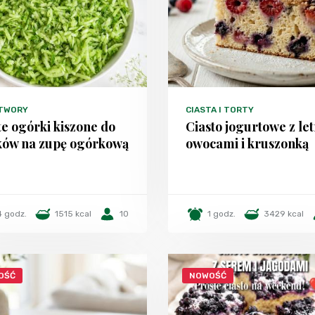
TWORY
CIASTA I TORTY
e ogórki kiszone do
Ciasto jogurtowe z le
ików na zupę ogórkową
owocami i kruszonką
4 godz.
1515 kcal
10
1 godz.
3429 kcal
OŚĆ
NOWOŚĆ