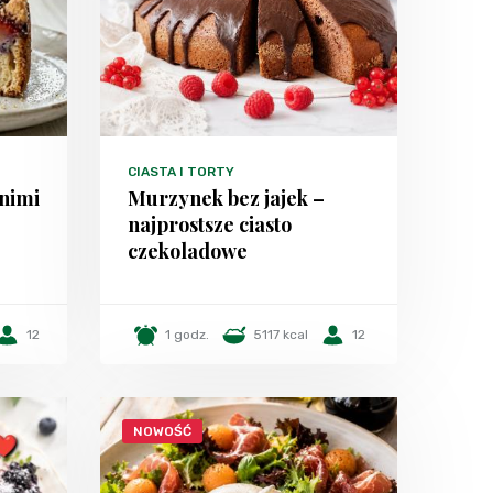
CIASTA I TORTY
tnimi
Murzynek bez jajek –
najprostsze ciasto
czekoladowe
12
1 godz.
5117 kcal
12
NOWOŚĆ