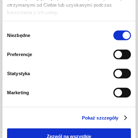
otrzymanymi od Ciebie lub uzyskanymi podczas
korzystania z ich usług.
Wybór
NOWOŚĆ
Niezbędne
zgody
Preferencje
Statystyka
Marketing
CIASTA I TORTY
Ciasto warstwowe z kremem i malinową
frużeliną
Pokaż szczegóły
Zezwól na wszystkie