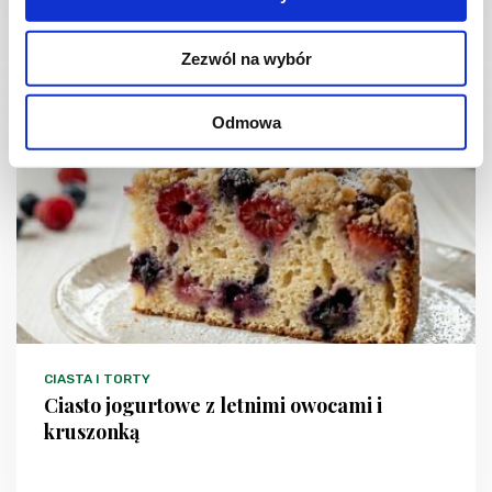
1 dzień
4954 kcal
20
Zezwól na wybór
Odmowa
NOWOŚĆ
CIASTA I TORTY
Ciasto jogurtowe z letnimi owocami i
kruszonką