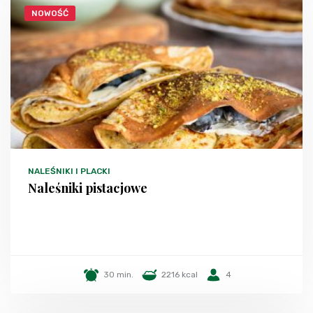
NOWOŚĆ
NALEŚNIKI I PLACKI
Naleśniki pistacjowe
30 min.
2216 kcal
4