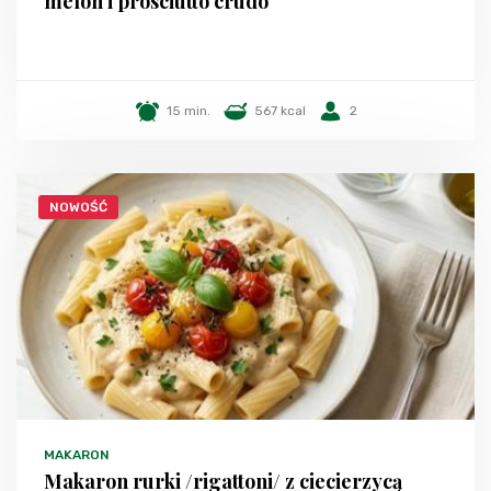
melon i prosciutto crudo
15 min.
567 kcal
2
NOWOŚĆ
MAKARON
Makaron rurki /rigattoni/ z ciecierzycą