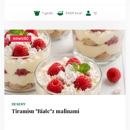
1 godz.
3429 kcal
12
NOWOŚĆ
DESERY
Tiramisu "Białe"z malinami