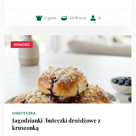
2 godz.
3478 kcal
8
NOWOŚĆ
CIASTECZKA
Jagodzianki /bułeczki drożdżowe z
kruszonką