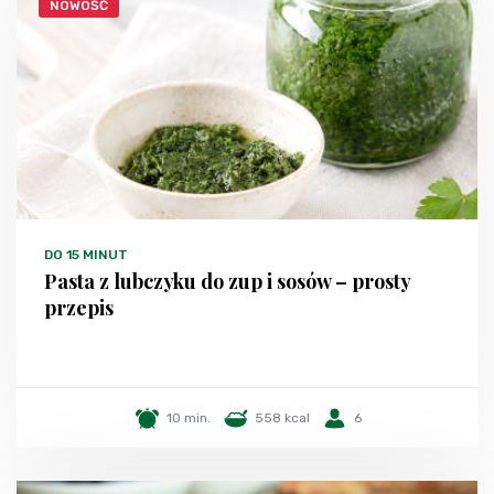
NOWOŚĆ
DO 15 MINUT
Pasta z lubczyku do zup i sosów – prosty
przepis
10 min.
558 kcal
6