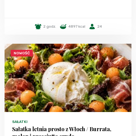
2 godz.
4897 kcal
24
NOWOŚĆ
SAŁATKI
Sałatka letnia prosto z Włoch / Burrata,