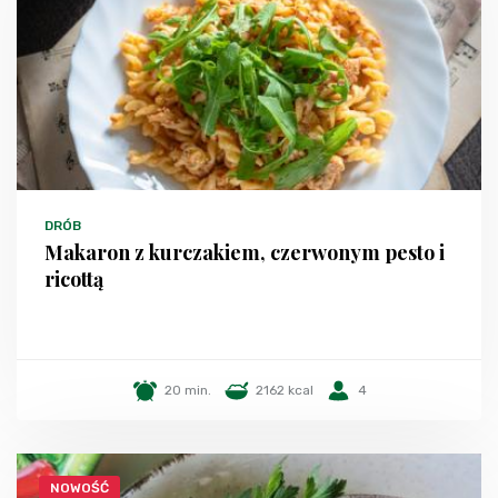
DRÓB
Makaron z kurczakiem, czerwonym pesto i
ricottą
20 min.
2162 kcal
4
NOWOŚĆ