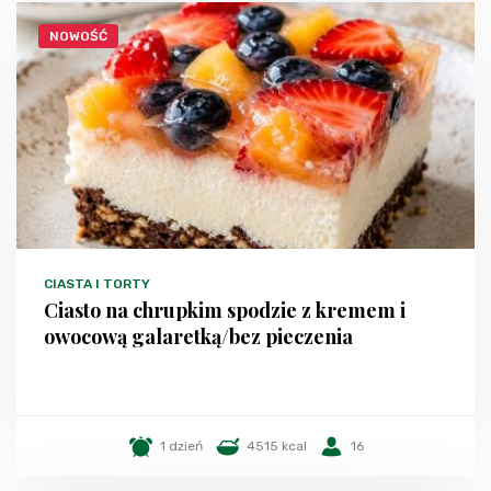
NOWOŚĆ
CIASTA I TORTY
Ciasto na chrupkim spodzie z kremem i
owocową galaretką/bez pieczenia
1 dzień
4515 kcal
16