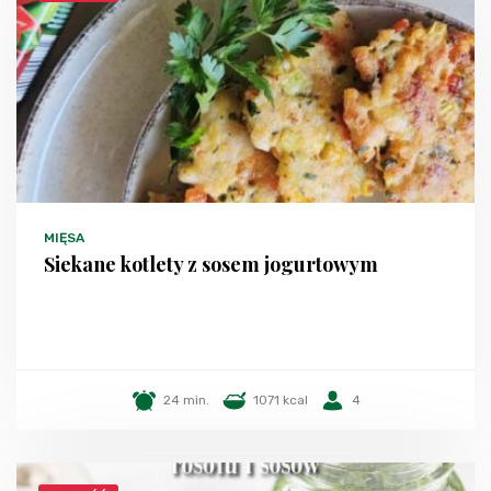
MIĘSA
Siekane kotlety z sosem jogurtowym
24 min.
1071 kcal
4