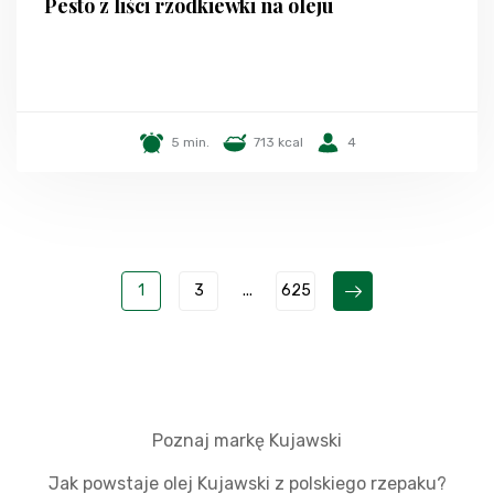
Pesto z liści rzodkiewki na oleju
5 min.
713 kcal
4
1
3
...
625
Poznaj markę Kujawski
Jak powstaje olej Kujawski z polskiego rzepaku?