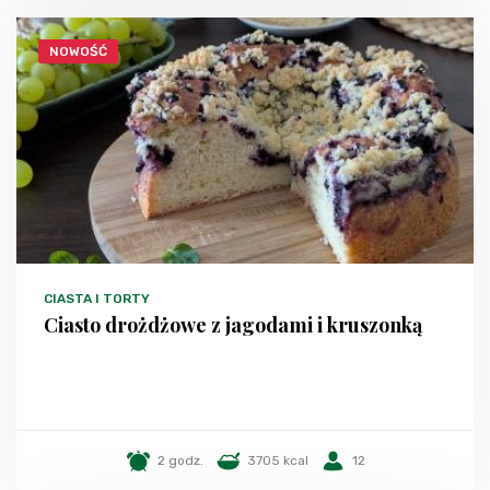
NOWOŚĆ
CIASTA I TORTY
Ciasto drożdżowe z jagodami i kruszonką
2 godz.
3705 kcal
12