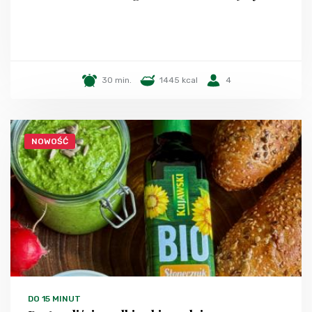
30 min.
1445 kcal
4
NOWOŚĆ
DO 15 MINUT