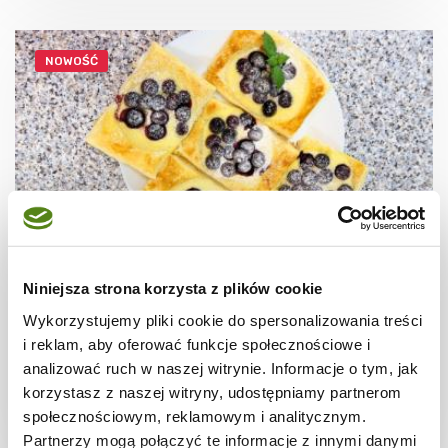
NOWOŚĆ
Niniejsza strona korzysta z plików cookie
CIASTECZKA
Ciastka francuskie z borówkami + film
Wykorzystujemy pliki cookie do spersonalizowania treści
i reklam, aby oferować funkcje społecznościowe i
analizować ruch w naszej witrynie. Informacje o tym, jak
korzystasz z naszej witryny, udostępniamy partnerom
społecznościowym, reklamowym i analitycznym.
30 min.
1531 kcal
8
Partnerzy mogą połączyć te informacje z innymi danymi