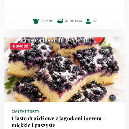
3 godz.
4800 kcal
12
NOWOŚĆ
CIASTA I TORTY
Ciasto drożdżowe z jagodami i serem –
miękkie i puszyste