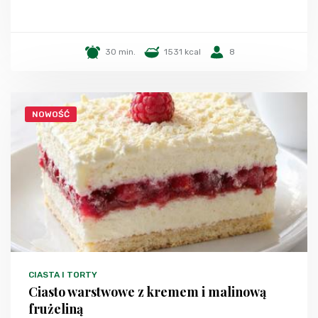
30 min.
1531 kcal
8
NOWOŚĆ
CIASTA I TORTY
Ciasto warstwowe z kremem i malinową
frużeliną