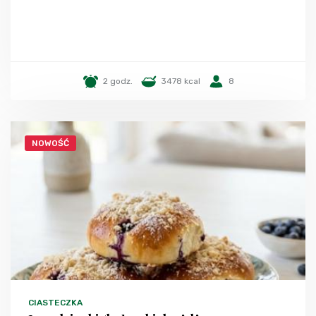
2 godz.
3478 kcal
8
NOWOŚĆ
CIASTECZKA