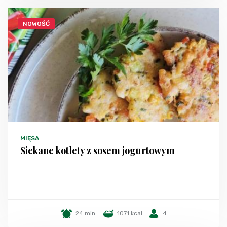
NOWOŚĆ
MIĘSA
Siekane kotlety z sosem jogurtowym
24 min.
1071 kcal
4