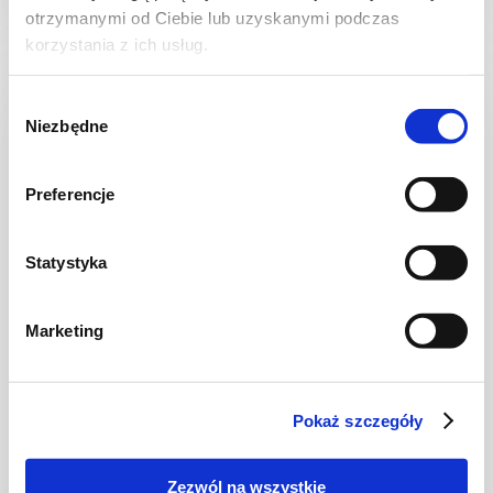
otrzymanymi od Ciebie lub uzyskanymi podczas
korzystania z ich usług.
Wybór
NOWOŚĆ
Niezbędne
zgody
Preferencje
Statystyka
Marketing
NALEŚNIKI I PLACKI
Naleśniki pistacjowe
Pokaż szczegóły
Zezwól na wszystkie