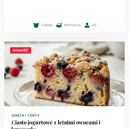
1 dzień
4954 kcal
20
NOWOŚĆ
CIASTA I TORTY
Ciasto jogurtowe z letnimi owocami i