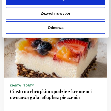
30 min.
2216 kcal
4
Zezwól na wybór
Odmowa
NOWOŚĆ
CIASTA I TORTY
Ciasto na chrupkim spodzie z kremem i
owocową galaretką/bez pieczenia