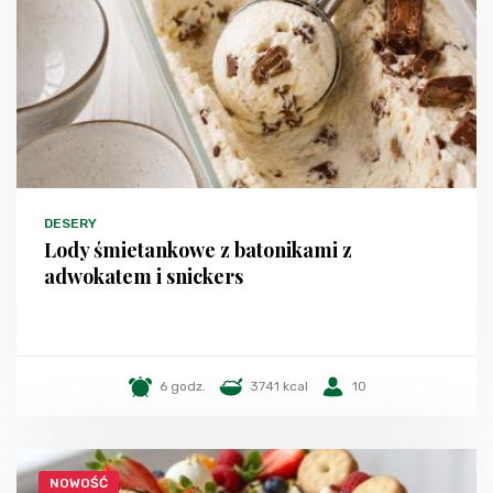
DESERY
Lody śmietankowe z batonikami z
adwokatem i snickers
6 godz.
3741 kcal
10
NOWOŚĆ