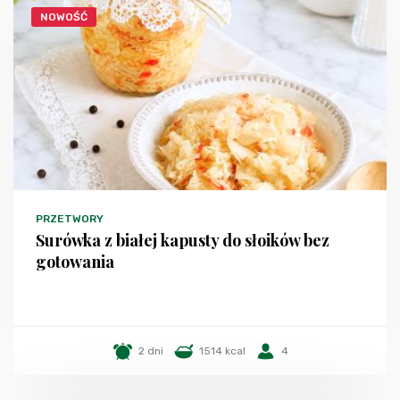
NOWOŚĆ
PRZETWORY
Surówka z białej kapusty do słoików bez
gotowania
2 dni
1514 kcal
4