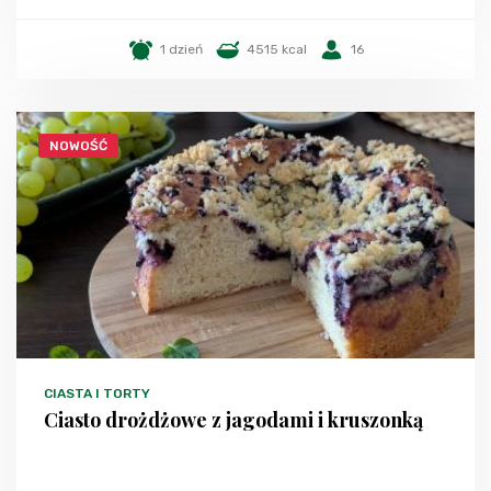
1 dzień
4515 kcal
16
NOWOŚĆ
CIASTA I TORTY
Ciasto drożdżowe z jagodami i kruszonką