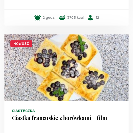
2 godz.
3705 kcal
12
NOWOŚĆ
CIASTECZKA
Ciastka francuskie z borówkami + film