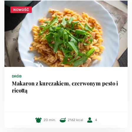
NOWOŚĆ
DRÓB
Makaron z kurczakiem, czerwonym pesto i
ricottą
20 min.
2162 kcal
4