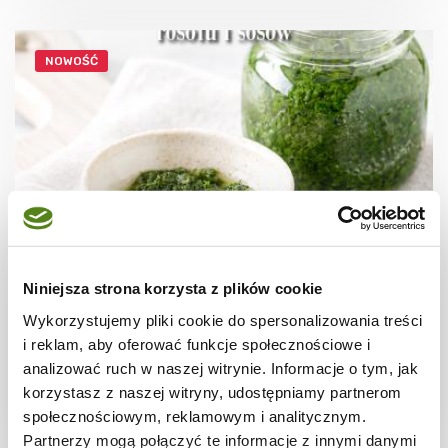
NOWOŚĆ
Niniejsza strona korzysta z plików cookie
DO 15 MINUT
Pasta z lubczyku do zup i sosów – prosty
Wykorzystujemy pliki cookie do spersonalizowania treści
przepis
i reklam, aby oferować funkcje społecznościowe i
analizować ruch w naszej witrynie. Informacje o tym, jak
korzystasz z naszej witryny, udostępniamy partnerom
społecznościowym, reklamowym i analitycznym.
10 min.
558 kcal
6
Partnerzy mogą połączyć te informacje z innymi danymi