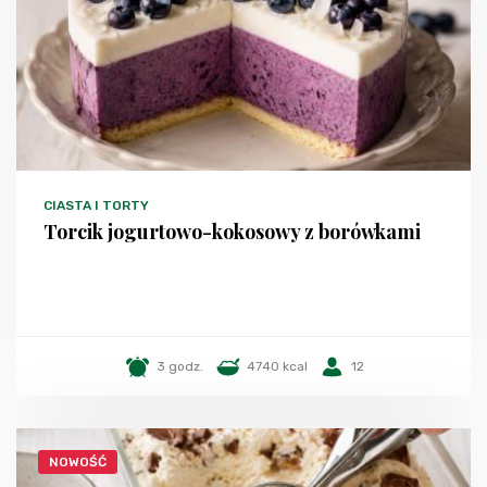
CIASTA I TORTY
Torcik jogurtowo-kokosowy z borówkami
3 godz.
4740 kcal
12
NOWOŚĆ