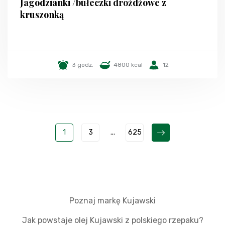
Jagodzianki /bułeczki drożdżowe z
kruszonką
3 godz.
4800 kcal
12
1
3
...
625
Poznaj markę Kujawski
Jak powstaje olej Kujawski z polskiego rzepaku?