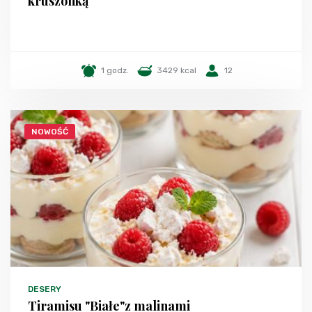
kruszonką
1 godz.
3429 kcal
12
NOWOŚĆ
DESERY
Tiramisu "Białe"z malinami