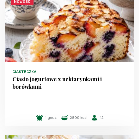
NOWOŚĆ
CIASTECZKA
Ciasto jogurtowe z nektarynkami i
borówkami
1 godz.
2800 kcal
12