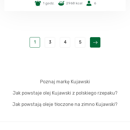
1 godz.
2968 kcal
6
1
3
4
5
Poznaj markę Kujawski
Jak powstaje olej Kujawski z polskiego rzepaku?
Jak powstają oleje tłoczone na zimno Kujawski?