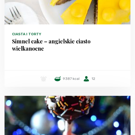
CIASTA I TORTY
Simnel cake – angielskie ciasto
wielkanocne
-
9387 kcal
12