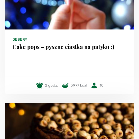
DESERY
Cake pops – pyszne ciastka na patyku :)
2 godz.
3977 kcal
10