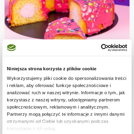
CIASTA I TORTY
Giant Donut Cake - wielki pączek na 6.
urodziny bloga
Niniejsza strona korzysta z plików cookie
Wykorzystujemy pliki cookie do spersonalizowania treści
i reklam, aby oferować funkcje społecznościowe i
analizować ruch w naszej witrynie. Informacje o tym, jak
2 godz.
6447 kcal
10
korzystasz z naszej witryny, udostępniamy partnerom
społecznościowym, reklamowym i analitycznym.
Partnerzy mogą połączyć te informacje z innymi danymi
otrzymanymi od Ciebie lub uzyskanymi podczas
korzystania z ich usług.