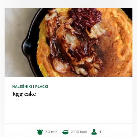
NALEŚNIKI I PLACKI
Egg cake
30 min.
2103 kcal
1