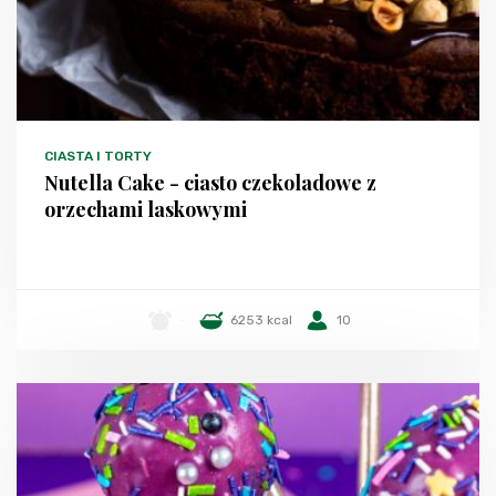
CIASTA I TORTY
Nutella Cake - ciasto czekoladowe z
orzechami laskowymi
-
6253 kcal
10