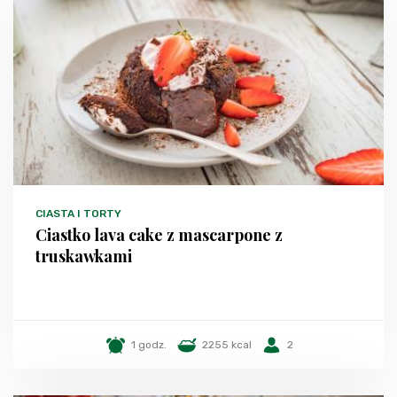
CIASTA I TORTY
Ciastko lava cake z mascarpone z
truskawkami
1 godz.
2255 kcal
2