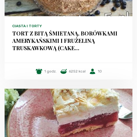
CIASTA I TORTY
TORT Z BITĄ ŚMIETANĄ, BORÓWKAMI
AMERYKAŃSKIMI I FRUŻELINĄ
TRUSKAWKOWĄ (CAKE…
1 godz.
6252 kcal
10