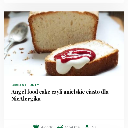
CIASTA I TORTY
Angel food cake czyli anielskie ciasto dla
NieAlergika
4 godz.
1354 kcal
10