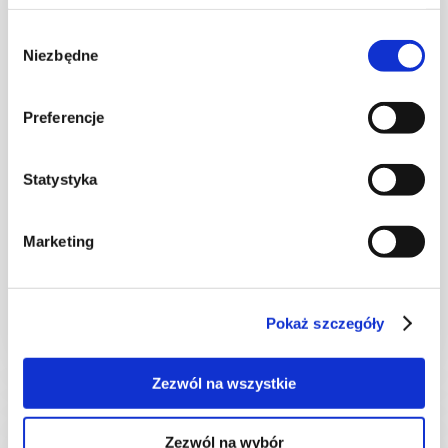
Wybór
Niezbędne
zgody
Preferencje
Statystyka
CIASTA I TORTY
"Summer cake"
Marketing
Pokaż szczegóły
-
3189 kcal
-
Zezwól na wszystkie
Zezwól na wybór