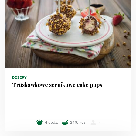
DESERY
Truskawkowe sernikowe cake pops
4 godz.
2410 kcal
-