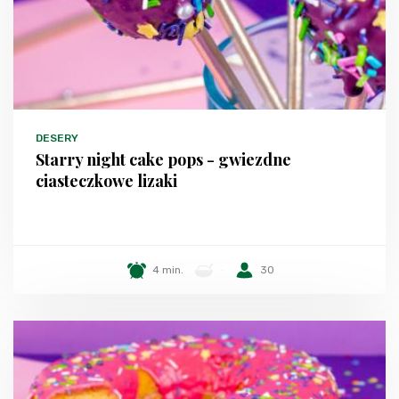
DESERY
Starry night cake pops - gwiezdne
ciasteczkowe lizaki
4 min.
-
30