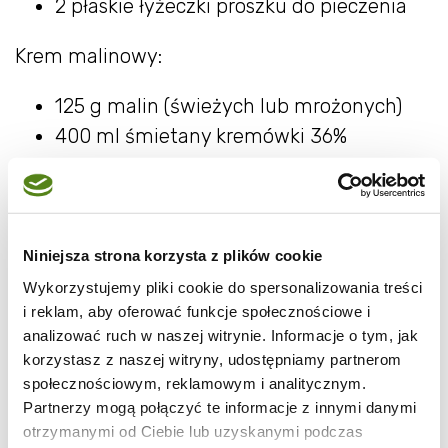
2 płaskie łyżeczki proszku do pieczenia
Krem malinowy:
125 g malin (świeżych lub mrożonych)
400 ml śmietany kremówki 36%
4 łyżki cukru pudru
2 łyżeczki żelatyny
Polewa z białej czekolady:
Niniejsza strona korzysta z plików cookie
Wykorzystujemy pliki cookie do spersonalizowania treści
200 g białej czekolady*
i reklam, aby oferować funkcje społecznościowe i
100 ml śmietany kremówki 30-36%
analizować ruch w naszej witrynie. Informacje o tym, jak
szczypta czerwonego barwinka
korzystasz z naszej witryny, udostępniamy partnerom
spożywczego*
społecznościowym, reklamowym i analitycznym.
Partnerzy mogą połączyć te informacje z innymi danymi
kolorowa posypka cukrowa do dekoracji
otrzymanymi od Ciebie lub uzyskanymi podczas