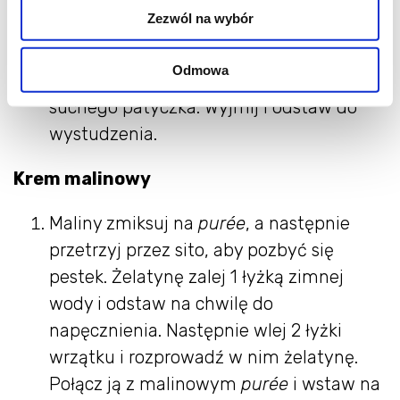
Zezwól na wybór
cm posmarowanej uprzednio olejem i
wstaw do piekarnika nagrzanego do
Odmowa
180°C. Piecz przez 50-60 minut do
suchego patyczka. Wyjmij i odstaw do
wystudzenia.
Krem malinowy
Maliny zmiksuj na
purée
, a następnie
przetrzyj przez sito, aby pozbyć się
pestek. Żelatynę zalej 1 łyżką zimnej
wody i odstaw na chwilę do
napęcznienia. Następnie wlej 2 łyżki
wrzątku i rozprowadź w nim żelatynę.
Połącz ją z malinowym
purée
i wstaw na