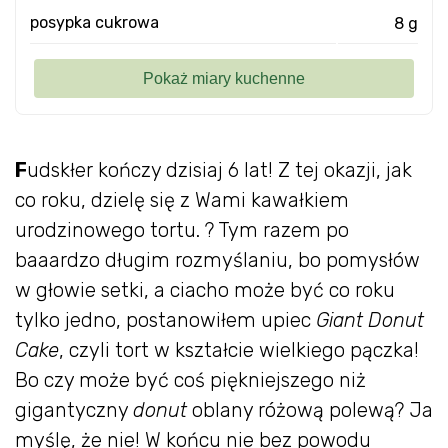
posypka cukrowa
8 g
F
udskłer kończy dzisiaj 6 lat! Z tej okazji, jak
co roku, dzielę się z Wami kawałkiem
urodzinowego tortu. ? Tym razem po
baaardzo długim rozmyślaniu, bo pomysłów
w głowie setki, a ciacho może być co roku
tylko jedno, postanowiłem upiec
Giant Donut
Cake
, czyli tort w kształcie wielkiego pączka!
Bo czy może być coś piękniejszego niż
gigantyczny
donut
oblany różową polewą? Ja
myślę, że nie! W końcu nie bez powodu