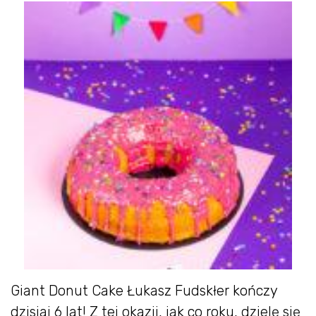
Giant Donut Cake Łukasz Fudskłer kończy
dzisiaj 6 lat! Z tej okazji, jak co roku, dzielę się