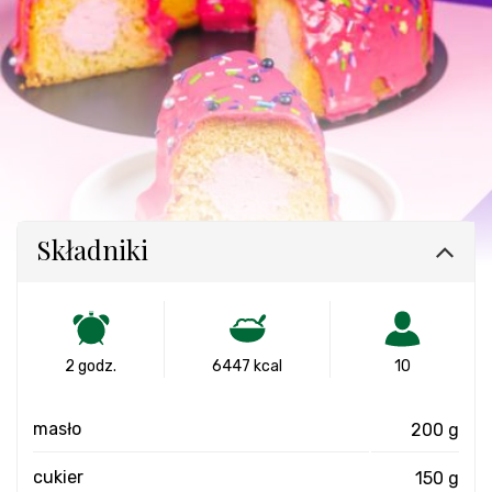
Składniki
2 godz.
6447 kcal
10
masło
200 g
cukier
150 g