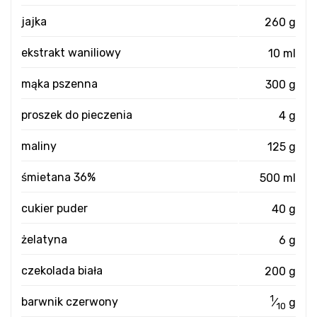
jajka
260 g
ekstrakt waniliowy
10 ml
mąka pszenna
300 g
proszek do pieczenia
4 g
maliny
125 g
śmietana 36%
500 ml
cukier puder
40 g
żelatyna
6 g
czekolada biała
200 g
1
barwnik czerwony
⁄
g
10