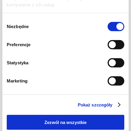
korzystania z ich usług.
Wybór
Niezbędne
zgody
Preferencje
Statystyka
Marketing
PIZZA
Pizza na grubym, ziołowym cieście
Pokaż szczegóły
Zezwól na wszystkie
2 godz.
2529 kcal
2