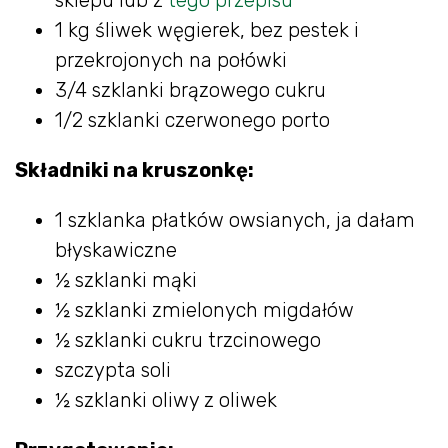
1 kg śliwek węgierek, bez pestek i
przekrojonych na połówki
3/4 szklanki brązowego cukru
1/2 szklanki czerwonego porto
Składniki na kruszonkę:
1 szklanka płatków owsianych, ja dałam
błyskawiczne
½ szklanki mąki
½ szklanki zmielonych migdałów
½ szklanki cukru trzcinowego
szczypta soli
½ szklanki oliwy z oliwek