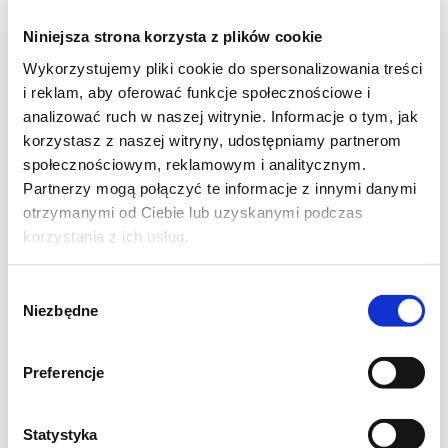
dodaj cukier i smaż dopóki nie puszczą
Niniejsza strona korzysta z plików cookie
soku. Dodaj porto, zagotuj całość i
Wykorzystujemy pliki cookie do spersonalizowania treści
zmniejsz ogień. Duś śliwki przez 15
i reklam, aby oferować funkcje społecznościowe i
minut, aż zmiękną. Przed wyłożeniem na
analizować ruch w naszej witrynie. Informacje o tym, jak
korzystasz z naszej witryny, udostępniamy partnerom
podpieczony blat odcedź je na sitku.
społecznościowym, reklamowym i analitycznym.
Syrop można zużyć jako polewę do
Partnerzy mogą połączyć te informacje z innymi danymi
słodkich śniadań lub do herbaty :).
otrzymanymi od Ciebie lub uzyskanymi podczas
W misce umieść płatki owsiane, migdały,
korzystania z ich usług.
cukier i szczyptę soli i wymieszaj. Wlej
Wybór
olej, dokładnie wymieszaj i wyłóż
Niezbędne
zgody
równomiernie na śliwki.
Włóż do piekarnika i piecz przez około 20
Preferencje
minut.
Smacznego!
Statystyka