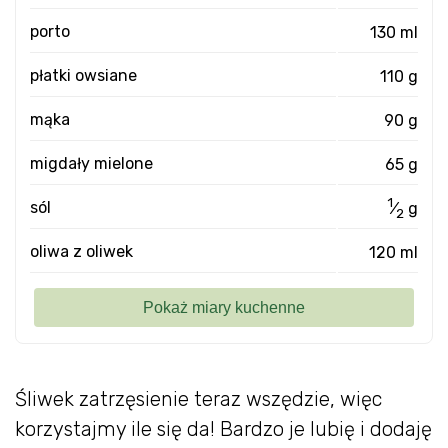
porto
130 ml
płatki owsiane
110 g
mąka
90 g
migdały mielone
65 g
1
sól
⁄
g
2
oliwa z oliwek
120 ml
Śliwek zatrzęsienie teraz wszędzie, więc
korzystajmy ile się da! Bardzo je lubię i dodaję