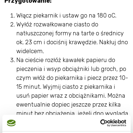
Przygotowanie:
Włącz piekarnik i ustaw go na 180 oC.
Wyłóż rozwałkowane ciasto do
natłuszczonej formy na tarte o średnicy
ok. 23 cm i dociśnij krawędzie. Nakłuj dno
widelcem.
Na cieście rozłóż kawałek papieru do
pieczenia i wsyp obciążniki lub groch, po
czym włóż do piekarnika i piecz przez 10-
15 minut. Wyjmij ciasto z piekarnika i
usuń papier wraz z obciążnikami. Można
ewentualnie dopiec jeszcze przez kilka
minut bez obciążenia, jeżeli dno wygląda
na surowe.
Włóż śliwki do garnka z grubym dnem,