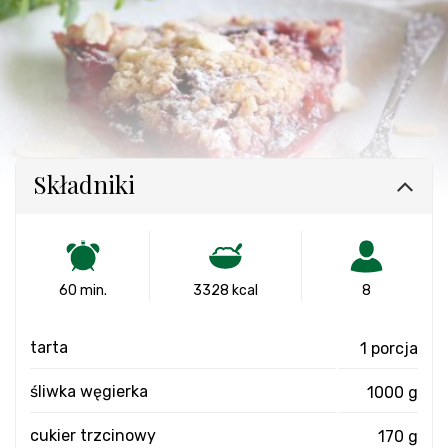
Składniki
60 min.
3328 kcal
8
tarta
1 porcja
śliwka węgierka
1000 g
cukier trzcinowy
170 g