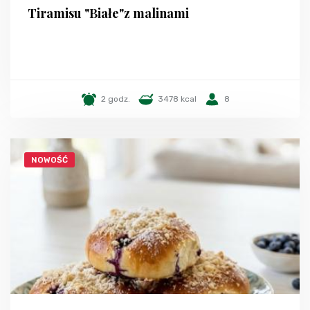
Tiramisu "Białe"z malinami
2 godz.
3478 kcal
8
NOWOŚĆ