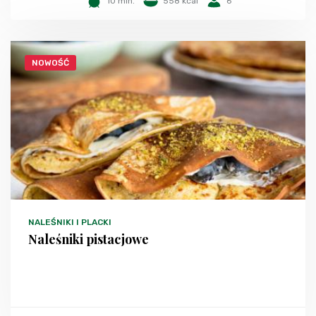
10 min.
558 kcal
6
NOWOŚĆ
NALEŚNIKI I PLACKI
Naleśniki pistacjowe