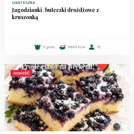
CIASTECZKA
Jagodzianki /bułeczki drożdżowe z
kruszonką
3 godz.
4800 kcal
12
NOWOŚĆ