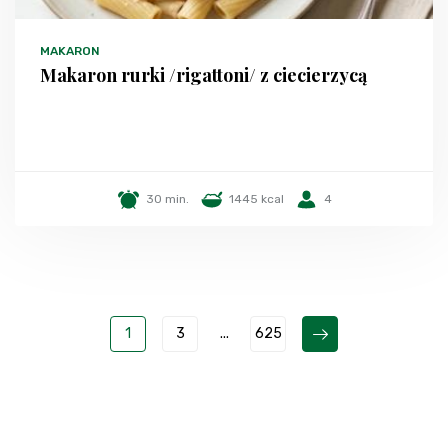
MAKARON
Makaron rurki /rigattoni/ z ciecierzycą
30 min.
1445 kcal
4
1
3
...
625