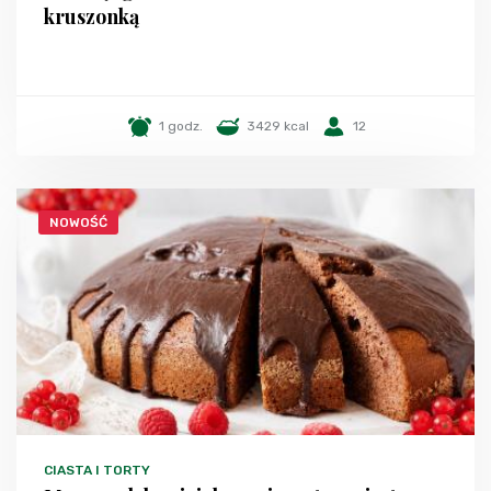
kruszonką
1 godz.
3429 kcal
12
NOWOŚĆ
CIASTA I TORTY