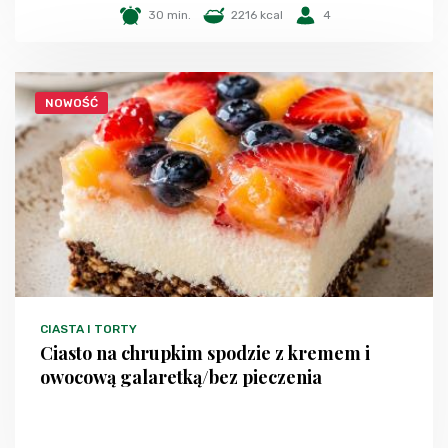
30 min.
2216 kcal
4
NOWOŚĆ
CIASTA I TORTY
Ciasto na chrupkim spodzie z kremem i
owocową galaretką/bez pieczenia