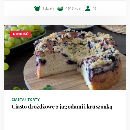
1 dzień
4515 kcal
16
NOWOŚĆ
CIASTA I TORTY
Ciasto drożdżowe z jagodami i kruszonką