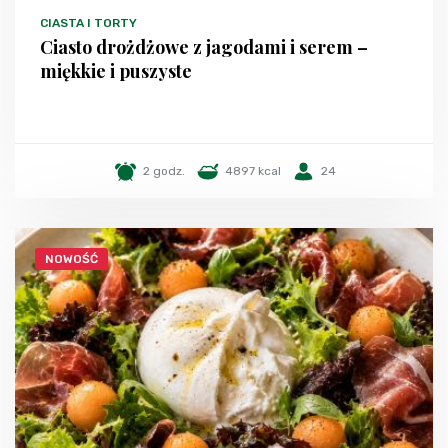
CIASTA I TORTY
Ciasto drożdżowe z jagodami i serem –
miękkie i puszyste
2 godz.
4897 kcal
24
NOWOŚĆ