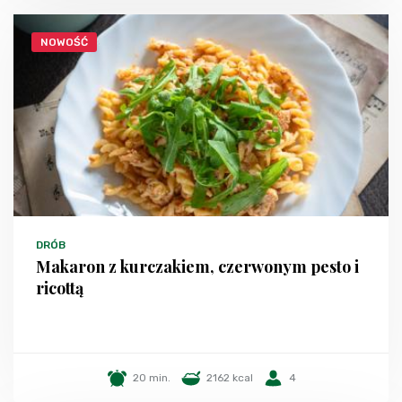
NOWOŚĆ
DRÓB
Makaron z kurczakiem, czerwonym pesto i
ricottą
20 min.
2162 kcal
4