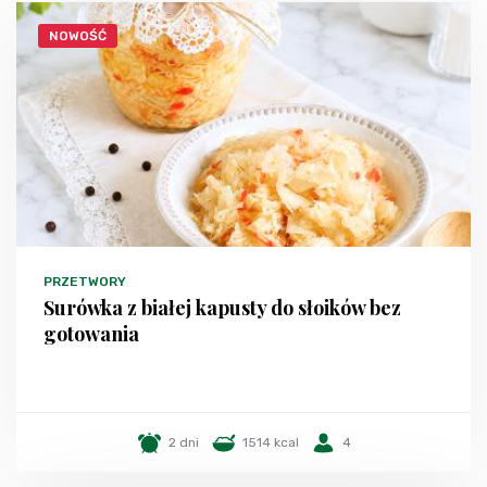
NOWOŚĆ
PRZETWORY
Surówka z białej kapusty do słoików bez
gotowania
2 dni
1514 kcal
4