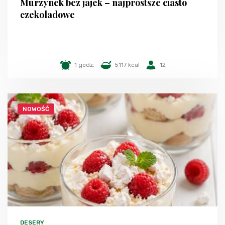
Murzynek bez jajek – najprostsze ciasto
czekoladowe
1 godz.
5117 kcal
12
NOWOŚĆ
DESERY