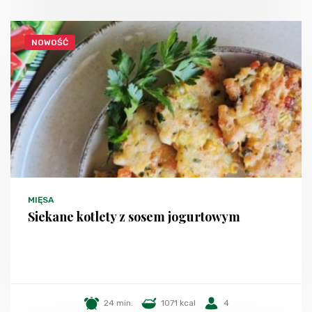
NOWOŚĆ
MIĘSA
Siekane kotlety z sosem jogurtowym
24 min.
1071 kcal
4