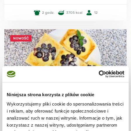
2 godz.
3705 kcal
12
NOWOŚĆ
Niniejsza strona korzysta z plików cookie
Wykorzystujemy pliki cookie do spersonalizowania treści
CIASTECZKA
Ciastka francuskie z borówkami + film
i reklam, aby oferować funkcje społecznościowe i
analizować ruch w naszej witrynie. Informacje o tym, jak
korzystasz z naszej witryny, udostępniamy partnerom