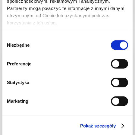
społecznościowym, reklamowym i analitycznym.
Partnerzy mogą połączyć te informacje z innymi danymi
otrzymanymi od Ciebie lub uzyskanymi podczas
30 min.
1531 kcal
8
korzystania z ich usług.
Wybór
Niezbędne
zgody
NOWOŚĆ
Preferencje
Statystyka
Marketing
CIASTA I TORTY
Pokaż szczegóły
Ciasto warstwowe z kremem i malinową