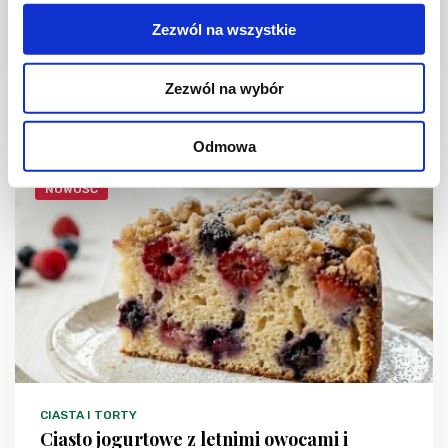
frużeliną
Zezwól na wszystkie
Zezwól na wybór
1 dzień
4954 kcal
20
Odmowa
NOWOŚĆ
CIASTA I TORTY
Ciasto jogurtowe z letnimi owocami i