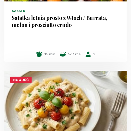
SAŁATKI
Sałatka letnia prosto z Włoch / Burrata,
melon i prosciutto crudo
15 min.
567 kcal
2
NOWOŚĆ