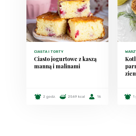
CIASTA I TORTY
WARZ
Ciasto jogurtowe z kaszą
Kotl
manną i malinami
par
zie
2 godz.
2569 kcal
16
1