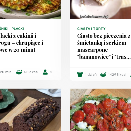
NIKI I PLACKI
CIASTA I TORTY
placki z cukinii i
Ciasto bez pieczenia z
ogu – chrupiące i
śmietanką i serkiem
owe w 20 minut
mascarpone
"bananowiec" i "trus…
20 min.
589 kcal
2
1 dzień
14298 kcal