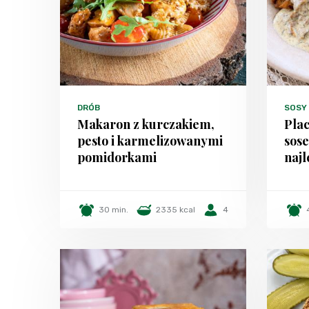
DRÓB
SOSY
Makaron z kurczakiem,
Plac
pesto i karmelizowanymi
sos
pomidorkami
najl
30 min.
2335 kcal
4