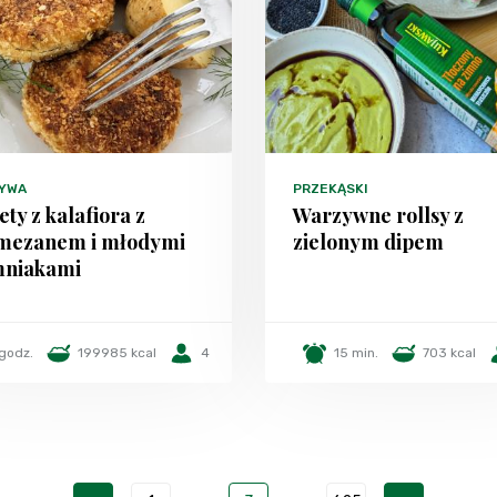
YWA
PRZEKĄSKI
ety z kalafiora z
Warzywne rollsy z
mezanem i młodymi
zielonym dipem
mniakami
 godz.
199985 kcal
4
15 min.
703 kcal