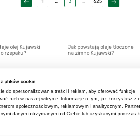
1
...
3
...
625
aje olej Kujawski
Jak powstają oleje tłoczone
go rzepaku?
na zimno Kujawski?
 z plików cookie
ie do spersonalizowania treści i reklam, aby oferować funkcje
Mapa serwisu
Kat
wać ruch w naszej witrynie. Informacje o tym, jak korzystasz z 
Kanały RSS
Kon
rtnerom społecznościowym, reklamowym i analitycznym. Partn
innymi danymi otrzymanymi od Ciebie lub uzyskanymi podczas k
Porady
Zal