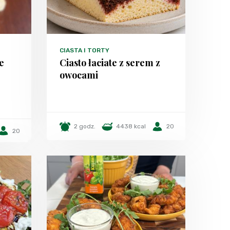
CIASTA I TORTY
e
Ciasto łaciate z serem z
owocami
2 godz.
4438 kcal
20
20