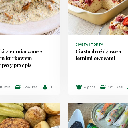
CIASTA I TORTY
ki ziemniaczane z
Ciasto drożdżowe z
em kurkowym –
letnimi owocami
epszy przepis
40 min.
2906 kcal
4
3 godz.
4215 kcal