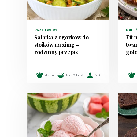
PRZETWORY
NALEŚ
Sałatka z ogórków do
Fit 
słoików na zimę –
twar
rodzinny przepis
got
4 dni
8750 kcal
20