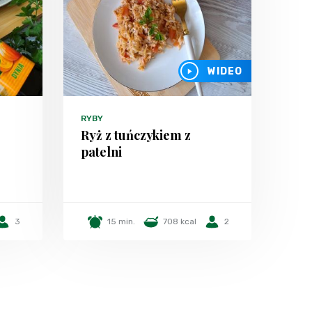
WIDEO
RYBY
Ryż z tuńczykiem z
patelni
3
15 min.
708 kcal
2