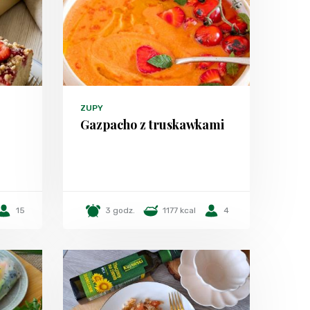
ZUPY
Gazpacho z truskawkami
15
3 godz.
1177 kcal
4