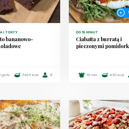
A I TORTY
DO 15 MINUT
sto bananowo-
Ciabatta z burratą i
koladowe
pieczonymi pomidor
1 godz.
3659 kcal
8
10 min.
430 kcal