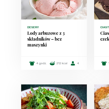
DESERY
CIAST
Lody arbuzowe z 3
Cia
składników – bez
cze
maszynki
4 godz.
212 kcal
4