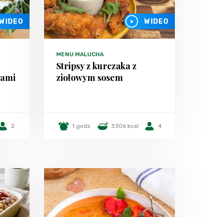
WIDEO
WIDEO
MENU MALUCHA
Stripsy z kurczaka z
kami
ziołowym sosem
2
1 godz.
3306 kcal
4