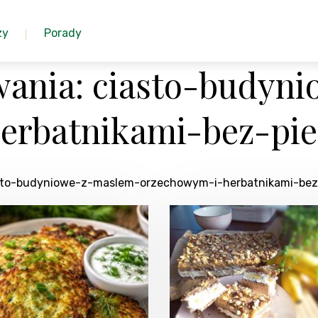
zy
Porady
wania: ciasto-budyn
erbatnikami-bez-pie
iasto-budyniowe-z-maslem-orzechowym-i-herbatnikami-bez