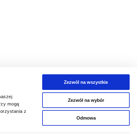
Zezwól na wszystkie
egorie
naszej
Zezwól na wybór
takt
erzy mogą
orzystania z
oguj się
Odmowa