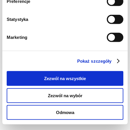
Preferencje
Statystyka
KUCHNIA HISZPAŃSKA
Tortilla hiszpańska
Marketing
Pokaż szczegóły
25 min.
1009 kcal
2
Zezwól na wszystkie
Zezwól na wybór
2
3
4
Odmowa