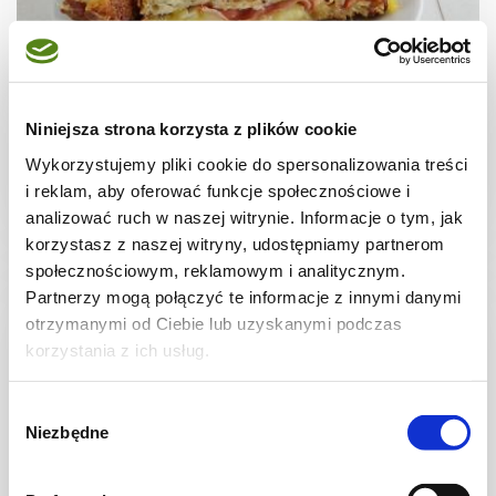
PRZEKĄSKI
Kanapki z patelni z szynką i serem
Niniejsza strona korzysta z plików cookie
Wykorzystujemy pliki cookie do spersonalizowania treści
i reklam, aby oferować funkcje społecznościowe i
analizować ruch w naszej witrynie. Informacje o tym, jak
15 min.
805 kcal
2
korzystasz z naszej witryny, udostępniamy partnerom
społecznościowym, reklamowym i analitycznym.
Partnerzy mogą połączyć te informacje z innymi danymi
otrzymanymi od Ciebie lub uzyskanymi podczas
korzystania z ich usług.
Wybór
Niezbędne
zgody