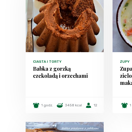
CIASTA I TORTY
ZUPY
Babka z gorzką
Zupa
czekoladą i orzechami
ziel
mak
1 godz.
3458 kcal
12
1