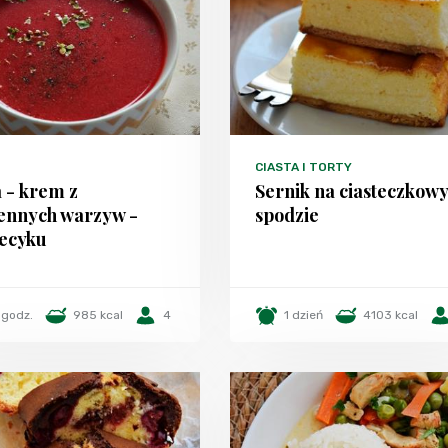
CIASTA I TORTY
 - krem z
Sernik na ciasteczkow
ennych warzyw -
spodzie
ecyku
 godz.
985 kcal
4
1 dzień
4103 kcal