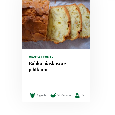
CIASTA I TORTY
Babka piaskowa z
jabłkami
1 godz.
2866 kcal
6