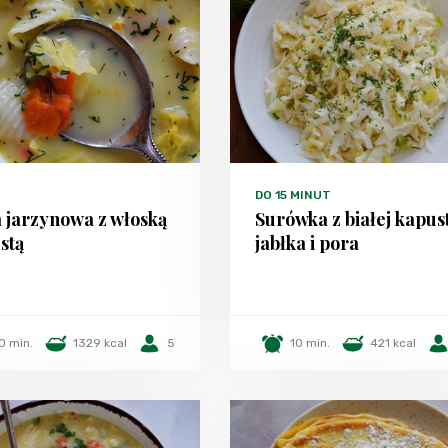
DO 15 MINUT
 jarzynowa z włoską
Surówka z białej kapust
stą
jabłka i pora
0 min.
1329 kcal
5
10 min.
421 kcal