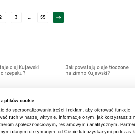
2
3
...
55
aje olej Kujawski
Jak powstają oleje tłoczone
go rzepaku?
na zimno Kujawski?
 z plików cookie
ie do spersonalizowania treści i reklam, aby oferować funkcje
Mapa serwisu
Kat
wać ruch w naszej witrynie. Informacje o tym, jak korzystasz z 
Kanały RSS
Kon
rtnerom społecznościowym, reklamowym i analitycznym. Partn
innymi danymi otrzymanymi od Ciebie lub uzyskanymi podczas k