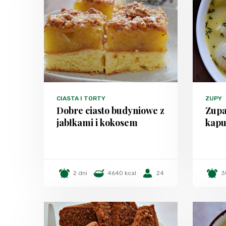
CIASTA I TORTY
ZUPY
Dobre ciasto budyniowe z
Zupa
jabłkami i kokosem
kapu
2 dni
4640 kcal
24
3