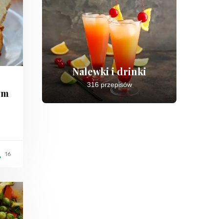
Nalewki i drinki
316 przepisów
ym
16