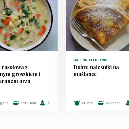
NALEŚNIKI I PLACKI
 rosołowa z
Dobre naleśniki na
onym groszkiem i
maślance
aronem orzo
 godz.
1744 kcal
6
20 min.
1399 kcal