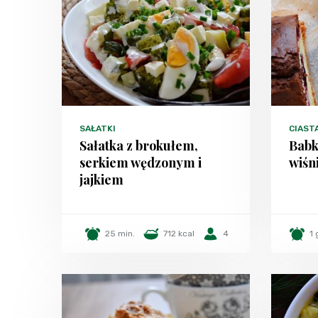
SAŁATKI
CIAST
Sałatka z brokułem,
Babk
serkiem wędzonym i
wiśn
jajkiem
25 min.
712 kcal
4
1 