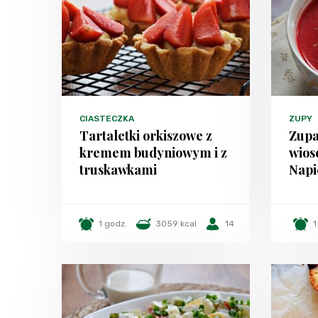
CIASTECZKA
ZUPY
Tartaletki orkiszowe z
Zupa
kremem budyniowym i z
wios
truskawkami
Napi
1 godz.
3059 kcal
14
1