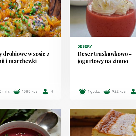
DESERY
ty drobiowe w sosie z
Deser truskawkowo -
nii i marchewki
jogurtowy na zimno
0 min.
1385 kcal
4
1 godz.
922 kcal