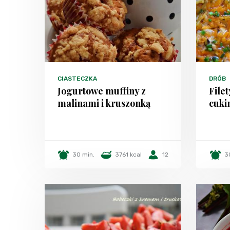
CIASTECZKA
DRÓB
Jogurtowe muffiny z
File
malinami i kruszonką
cuki
30 min.
3761 kcal
12
3