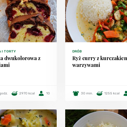
A I TORTY
DRÓB
a dwukolorowa z
Ryż curry z kurczakiem
iami
warzywami
godz.
2970 kcal
10
30 min.
1255 kcal