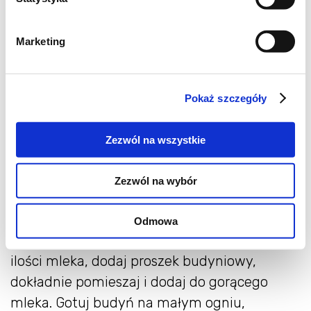
mocno się przyrumieni. Gotowe babeczki,
zostaw do schłodzenia.
Marketing
Składniki na masę budyniową
Pokaż szczegóły
400 ml mleka
1 budyń waniliowy niesłodzony ( 40 g ) +
Zezwól na wszystkie
1 łyżka proszku budyniowego
60 g białej czekolady
Zezwól na wybór
dodatkowo truskawki
Odlej 3/4 szklanki mleka, resztę mleka
Odmowa
podgrzewaj na małym ogniu. Do mniejszej
ilości mleka, dodaj proszek budyniowy,
dokładnie pomieszaj i dodaj do gorącego
mleka. Gotuj budyń na małym ogniu,