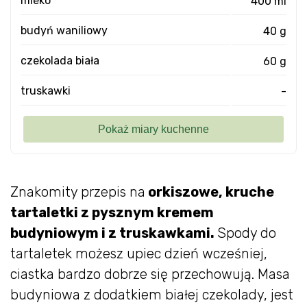
mleko
400 ml
budyń waniliowy
40 g
czekolada biała
60 g
truskawki
-
Znakomity przepis na
orkiszowe, kruche
tartaletki z pysznym kremem
budyniowym i z truskawkami.
Spody do
tartaletek możesz upiec dzień wcześniej,
ciastka bardzo dobrze się przechowują. Masa
budyniowa z dodatkiem białej czekolady, jest