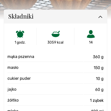
Składniki
1 godz.
3059 kcal
14
mąka pszenna
360 g
masło
150 g
cukier puder
10 g
jajko
60 g
żółtko
1 ząbek