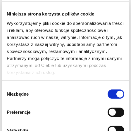
Do miseczki daj wszystkie składniki na kruche
ciasto, dłonią połącz składniki na zwartą i
Niniejsza strona korzysta z plików cookie
elastyczną masę. Jeżeli masa będzie się
Wykorzystujemy pliki cookie do spersonalizowania treści
bardzo kleić, dodaj jeszcze trochę mąki.
i reklam, aby oferować funkcje społecznościowe i
Gotowe ciasto, daj do lodówki na 30 minut.
analizować ruch w naszej witrynie. Informacje o tym, jak
korzystasz z naszej witryny, udostępniamy partnerom
Po tym czasie, odrywaj małe porcje ciasta i
społecznościowym, reklamowym i analitycznym.
Partnerzy mogą połączyć te informacje z innymi danymi
po kolei wyklejaj dno i boki foremek na
otrzymanymi od Ciebie lub uzyskanymi podczas
tatraletki. Warstwa ciasta, nie powinna być
korzystania z ich usług.
zbyt gruba. Widelcem nakłuj dół tartaletek w
kilku miejscach. Nie musisz natłuszczać
Wybór
foremek, ponieważ w składzie jest
Niezbędne
zgody
wystarczająca ilość tłuszczu i ciasto się nie
przykleja.
Preferencje
Tartaletki piecz około 25 minut, aż ciasto
Statystyka