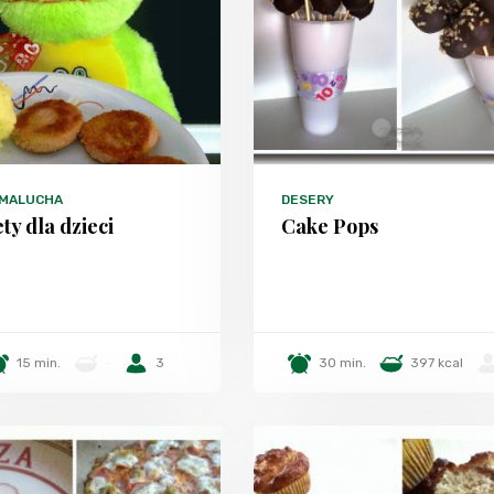
 MALUCHA
DESERY
ty dla dzieci
Cake Pops
15 min.
-
3
30 min.
397 kcal