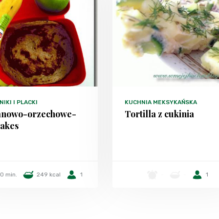
IKI I PLACKI
KUCHNIA MEKSYKAŃSKA
anowo-orzechowe-
Tortilla z cukinia
akes
10 min.
249 kcal
1
-
-
1