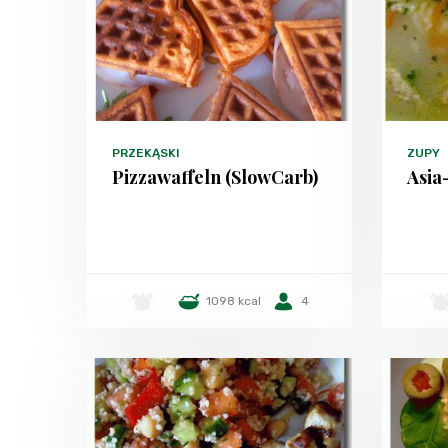
PRZEKĄSKI
ZUPY
Pizzawaffeln (SlowCarb)
Asia
-
1098 kcal
4