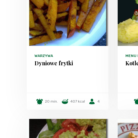
WARZYWA
MENU
Dyniowe frytki
Kotle
20 min.
407 kcal
4