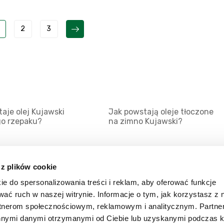
2
3
aje olej Kujawski
Jak powstają oleje tłoczone
go rzepaku?
na zimno Kujawski?
 z plików cookie
ie do spersonalizowania treści i reklam, aby oferować funkcje
Mapa serwisu
Kat
wać ruch w naszej witrynie. Informacje o tym, jak korzystasz z 
Kanały RSS
Kon
rtnerom społecznościowym, reklamowym i analitycznym. Partn
innymi danymi otrzymanymi od Ciebie lub uzyskanymi podczas k