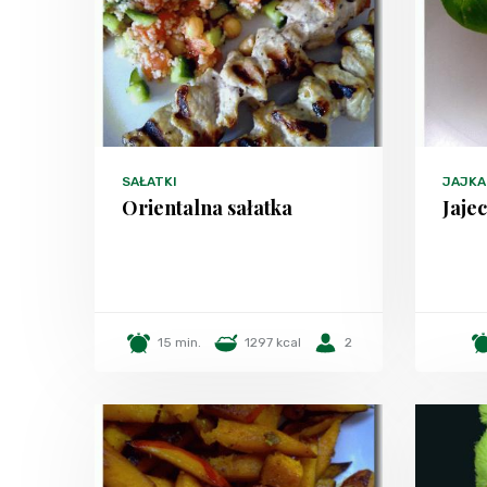
SAŁATKI
JAJKA
Orientalna sałatka
Jaje
15 min.
1297 kcal
2