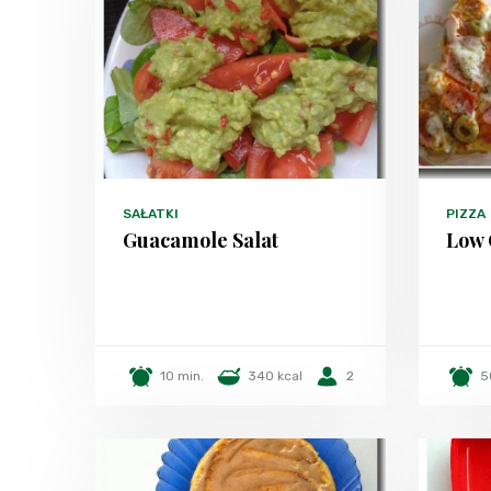
SAŁATKI
PIZZA
Guacamole Salat
Low 
10 min.
340 kcal
2
5