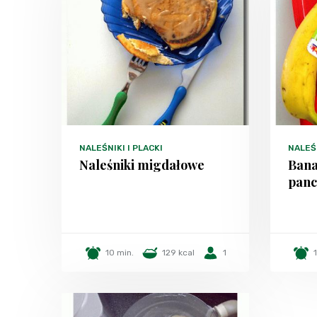
NALEŚNIKI I PLACKI
NALEŚN
Naleśniki migdałowe
Ban
panc
10 min.
129 kcal
1