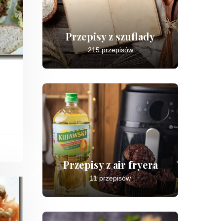
Przepisy z szuflady
215 przepisów
Przepisy z air fryera
11 przepisów