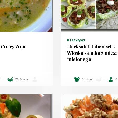
PRZEKĄSKI
-Curry Zupa
Hacksalat italienisch /
Wloska salatka z miesa
mielonego
-
1225 kcal
-
30 min.
-
4