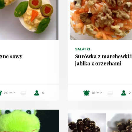
SAŁATKI
czne sowy
Surówka z marchewki i
jabłka z orzechami
20 min.
-
5
15 min.
-
2