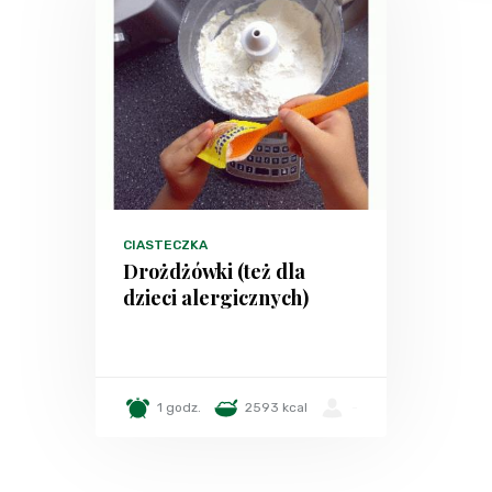
CIASTECZKA
Drożdżówki (też dla
dzieci alergicznych)
1 godz.
2593 kcal
-