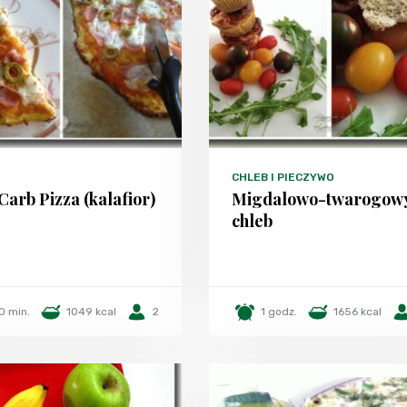
CHLEB I PIECZYWO
Carb Pizza (kalafior)
Migdalowo-twarogow
chleb
0 min.
1049 kcal
2
1 godz.
1656 kcal