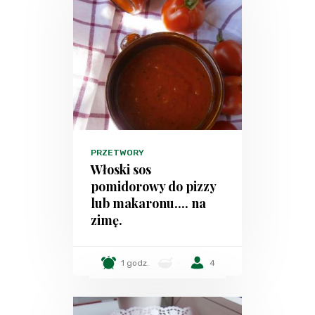
PRZETWORY
Włoski sos
pomidorowy do pizzy
lub makaronu.... na
zimę.
1 godz.
-
4