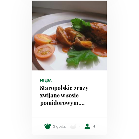
MIĘSA
Staropolskie zrazy
zwijane w sosie
pomidorowym....
2 godz.
-
4