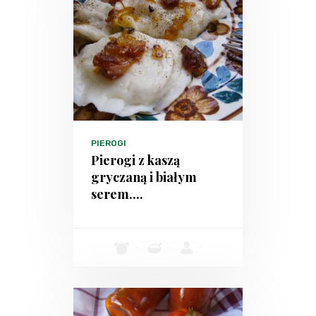
PIEROGI
Pierogi z kaszą
gryczaną i białym
serem....
-
-
-