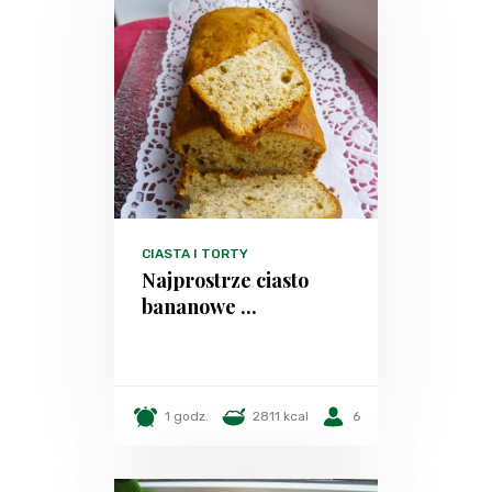
CIASTA I TORTY
Najprostrze ciasto
bananowe ...
1 godz.
2811 kcal
6