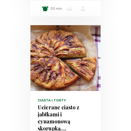
30 min.
-
-
CIASTA I TORTY
Ucierane ciasto z
jabłkami i
cynamonową
skorupką....