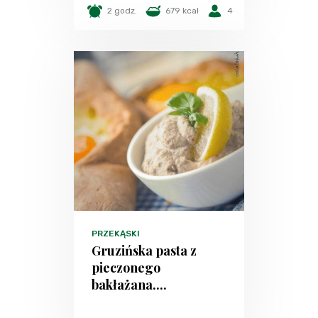
2 godz.
679 kcal
4
PRZEKĄSKI
Gruzińska pasta z
pieczonego
bakłażana....