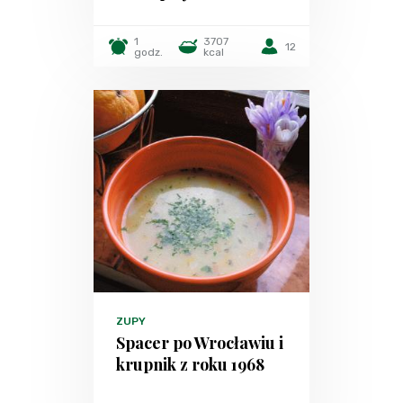
1
3707
12
godz.
kcal
ZUPY
Spacer po Wrocławiu i
krupnik z roku 1968