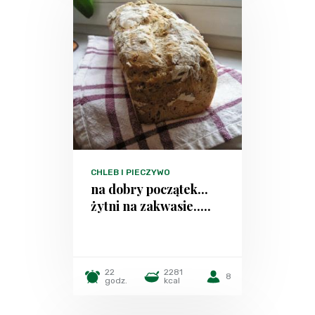
CHLEB I PIECZYWO
na dobry początek...
żytni na zakwasie.....
22
2281
8
godz.
kcal