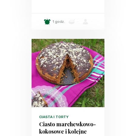
1 godz.
-
-
CIASTA I TORTY
Ciasto marchewkowo-
kokosowe i kolejne