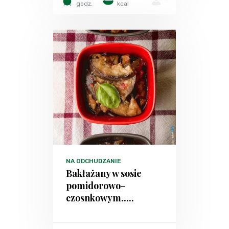
-
godz.
kcal
NA ODCHUDZANIE
Bakłażany w sosie
pomidorowo-
czosnkowym.....