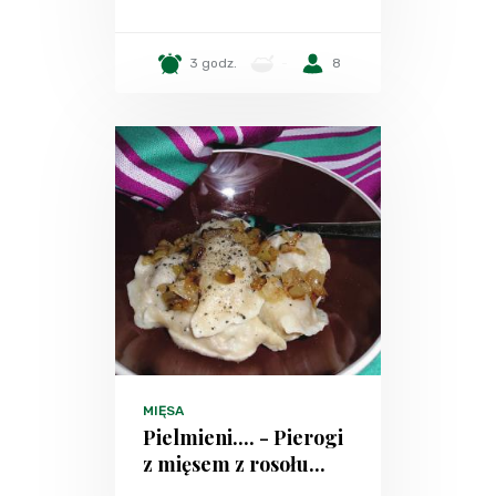
3 godz.
-
8
MIĘSA
Pielmieni.... - Pierogi
z mięsem z rosołu...