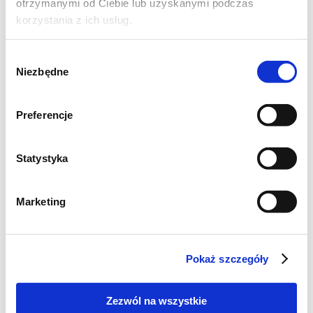
otrzymanymi od Ciebie lub uzyskanymi podczas
korzystania z ich usług.
Wybór
Niezbędne
zgody
Preferencje
Statystyka
Marketing
CHLEB I PIECZYWO
Chleb... mój
ulubiony....
Pokaż szczegóły
Zezwól na wszystkie
1
2054
6
dzień
kcal