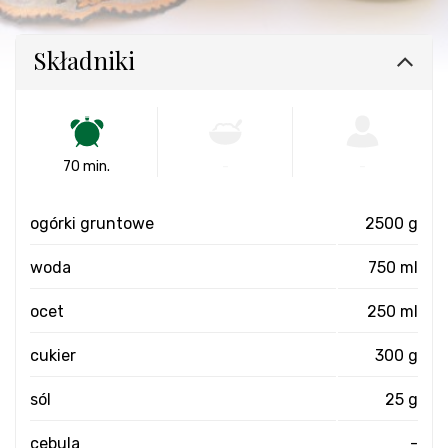
Składniki
70 min.
-
-
ogórki gruntowe
2500 g
woda
750 ml
ocet
250 ml
cukier
300 g
sól
25 g
cebula
-