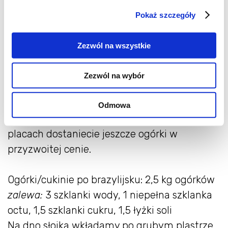
kuchni piętrzył się stos młodych cukinii
Pokaż szczegóły
przeznaczonych do przetworów, w taki sam
sposób przygotowałam kilka słoiczków
Zezwól na wszystkie
cukinii. I przyznam, że cukinia smakuje chyba
nieco lepiej moim domownikom, choć to
Zezwól na wybór
akurat to rzecz gustu. Przepis jednak
polecam wypróbować. Na pierwszy raz, z
Odmowa
małej ilości. Jestem pewna, że na targach i
placach dostaniecie jeszcze ogórki w
przyzwoitej cenie.
Ogórki/cukinie po brazylijsku: 2,5 kg ogórków
zalewa:
3 szklanki wody, 1 niepełna szklanka
octu, 1,5 szklanki cukru, 1,5 łyżki soli
Na dno słoika wkładamy po grubym plastrze