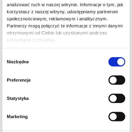
analizować ruch w naszej witrynie. Informacje o tym, jak
korzystasz z naszej witryny, udostępniamy partnerom
społecznościowym, reklamowym i analitycznym.
Partnerzy mogą połączyć te informacje z innymi danymi
otrzymanymi od Ciebie lub uzyskanymi podczas
korzystania z ich usług.
Wybór
Niezbędne
zgody
Preferencje
Przepis dostałam oczywiście od znajomych i
Statystyka
postanowiłam wypróbować. Przyznam, że
pozytywnie zaskoczył mnie smak połączenia
Marketing
żółtego curry i ogórków. A że słoików
przygotowałam nieco więcej, a w kącie