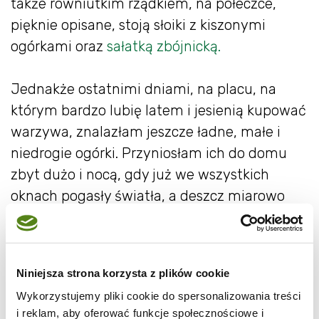
także równiutkim rządkiem, na półeczce,
pięknie opisane, stoją słoiki z kiszonymi
ogórkami oraz
sałatką zbójnicką.
Jednakże ostatnimi dniami, na placu, na
którym bardzo lubię latem i jesienią kupować
warzywa, znalazłam jeszcze ładne, małe i
niedrogie ogórki. Przyniosłam ich do domu
zbyt dużo i nocą, gdy już we wszystkich
oknach pogasły światła, a deszcz miarowo
uderzał o parapety, robiłam ostatnie w tym
roku ogórki.
Po brazylijsku.
Niniejsza strona korzysta z plików cookie
Wykorzystujemy pliki cookie do spersonalizowania treści
i reklam, aby oferować funkcje społecznościowe i