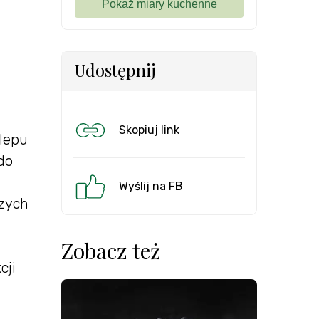
Udostępnij
Skopiuj link
klepu
do
Wyślij na FB
szych
Zobacz też
cji