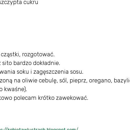
 szczypta cukru
cząstki, rozgotować.
sito bardzo dokładnie.
ania soku i zagęszczenia sosu.
ą na oliwie cebulę, sól, pieprz, oregano, bazyli
zo kwaśne).
tkowo polecam krótko zawekować.
s://kobietawlustrach.blogspot.com/