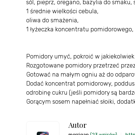
sól, pieprz, oregano, bazylia do smaku,
1 średnie wielkości cebula,
oliwa do smażenia,
1 łyżeczka koncentratu pomidorowego,
Pomidory umyć, pokroić w jakiekolwiek 
Rozgotowane pomidory przetrzeć przez 
Gotować na małym ogniu aż do odparow
Dodać koncentrat pomidorowy, podduszon
odrobinę cukru (jeśli pomidory są bard
Gorącym sosem napełniać słoiki, doda
Autor
morrigan
(23 wpisów)
http