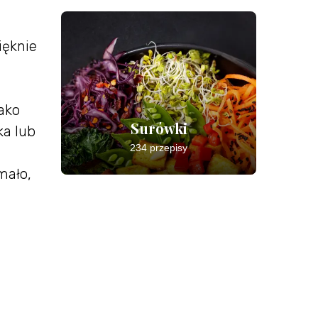
ięknie
ako
Surówki
ka lub
234 przepisy
mało,