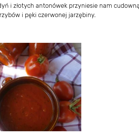
 dyń i złotych antonówek przyniesie nam cudown
zybów i pęki czerwonej jarzębiny.