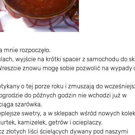
a mnie rozpoczęło.
lach, wyjście na krótki spacer z samochodu do s
 Wreszcie znowu mogę sobie pozwolić na wypady 
tykany o tej porze roku i zmuszają do wcześniej
grodzie do późnych godzin nie wchodzi już w
ciąga szarówka.
plejsze swetry, a w sklepach wśród nowych kolek
rtek, kamizelek, getrów i ocieplaczy.
z złotych liści ścielących dywany pod naszymi