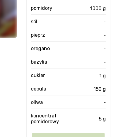
pomidory
1000 g
sól
-
pieprz
-
oregano
-
bazylia
-
cukier
1 g
cebula
150 g
oliwa
-
koncentrat
5 g
pomidorowy