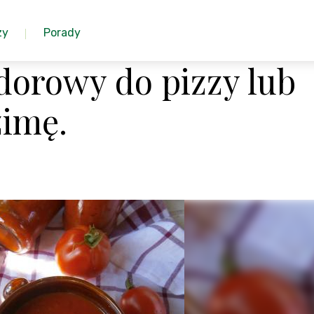
zy
Porady
dorowy do pizzy lub
zimę.