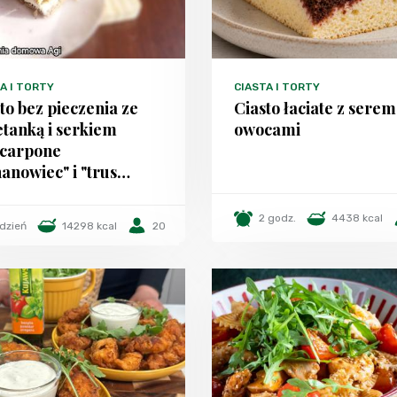
A I TORTY
CIASTA I TORTY
to bez pieczenia ze
Ciasto łaciate z serem
tanką i serkiem
owocami
carpone
anowiec" i "trus…
2 godz.
4438 kcal
 dzień
14298 kcal
20