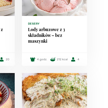
DESERY
 z
Lody arbuzowe z 3
składników – bez
maszynki
20
4 godz.
212 kcal
4