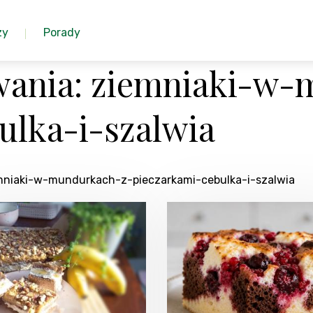
zy
Porady
wania: ziemniaki-w-
ulka-i-szalwia
emniaki-w-mundurkach-z-pieczarkami-cebulka-i-szalwia