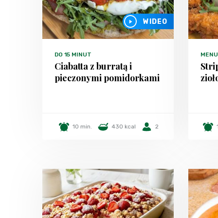
WIDEO
DO 15 MINUT
MENU
Ciabatta z burratą i
Stri
pieczonymi pomidorkami
zio
10 min.
430 kcal
2