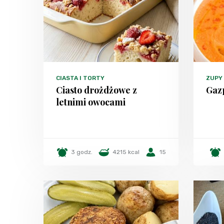
CIASTA I TORTY
ZUPY
Ciasto drożdżowe z
Gaz
letnimi owocami
3 godz.
4215 kcal
15