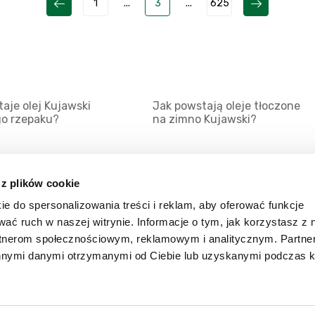
1
...
3
...
625
aje olej Kujawski
Jak powstają oleje tłoczone
go rzepaku?
na zimno Kujawski?
 z plików cookie
ie do spersonalizowania treści i reklam, aby oferować funkcje
Mapa serwisu
Kat
wać ruch w naszej witrynie. Informacje o tym, jak korzystasz z 
Kanały RSS
Kon
rtnerom społecznościowym, reklamowym i analitycznym. Partn
innymi danymi otrzymanymi od Ciebie lub uzyskanymi podczas k
Porady
Zal