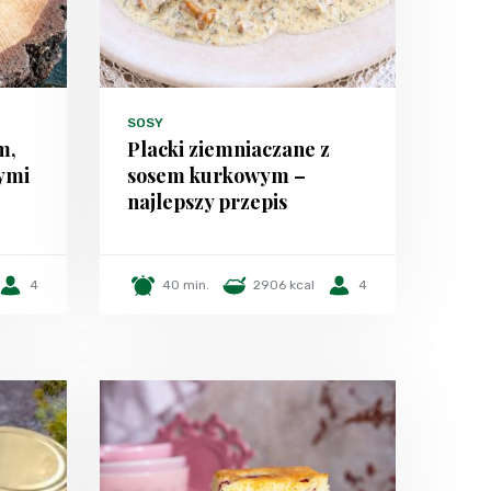
SOSY
m,
Placki ziemniaczane z
ymi
sosem kurkowym –
najlepszy przepis
4
40 min.
2906 kcal
4