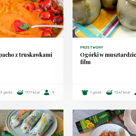
PRZETWORY
pacho z truskawkami
Ogórki w musztardzie
film
3 godz.
1177 kcal
4
1 godz.
1567 kcal