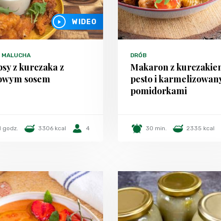
WIDEO
 MALUCHA
DRÓB
psy z kurczaka z
Makaron z kurczakie
łowym sosem
pesto i karmelizowan
pomidorkami
1 godz.
3306 kcal
4
30 min.
2335 kcal