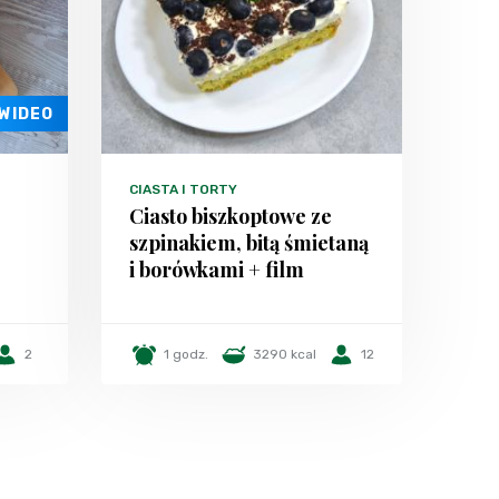
WIDEO
CIASTA I TORTY
Ciasto biszkoptowe ze
szpinakiem, bitą śmietaną
i borówkami + film
2
1 godz.
3290 kcal
12