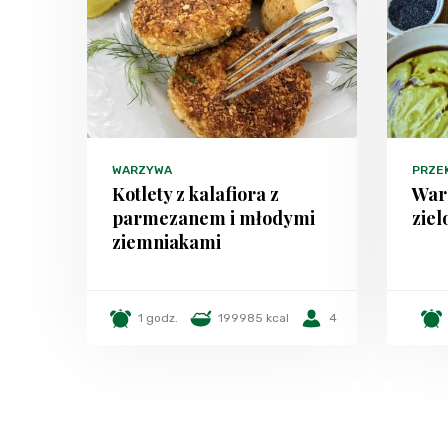
WARZYWA
PRZE
Kotlety z kalafiora z
War
parmezanem i młodymi
zie
ziemniakami
1 godz.
199985 kcal
4