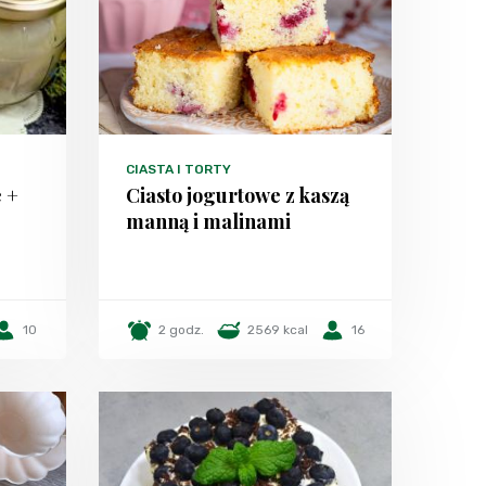
CIASTA I TORTY
 +
Ciasto jogurtowe z kaszą
manną i malinami
10
2 godz.
2569 kcal
16