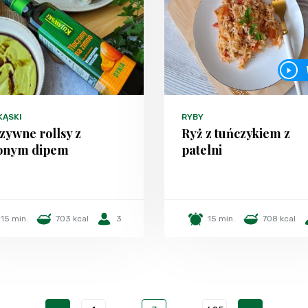
KĄSKI
RYBY
zywne rollsy z
Ryż z tuńczykiem z
lonym dipem
patelni
15 min.
703 kcal
3
15 min.
708 kcal