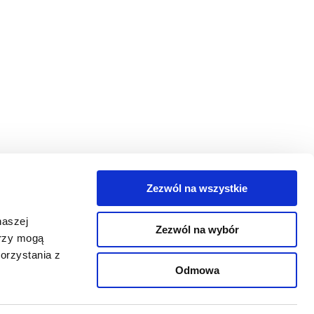
Zezwól na wszystkie
egorie
naszej
Zezwól na wybór
takt
erzy mogą
orzystania z
oguj się
Odmowa