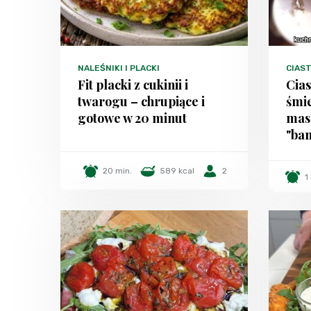
NALEŚNIKI I PLACKI
CIAST
Fit placki z cukinii i
Cias
twarogu – chrupiące i
śmie
gotowe w 20 minut
mas
"ban
20 min.
589 kcal
2
1