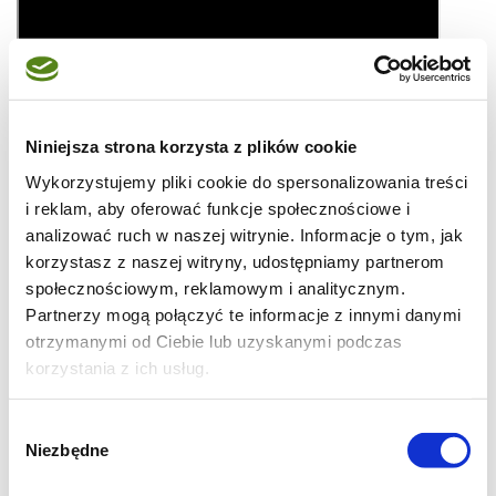
Niniejsza strona korzysta z plików cookie
Wykorzystujemy pliki cookie do spersonalizowania treści
i reklam, aby oferować funkcje społecznościowe i
analizować ruch w naszej witrynie. Informacje o tym, jak
korzystasz z naszej witryny, udostępniamy partnerom
społecznościowym, reklamowym i analitycznym.
Składniki na ciasto
Partnerzy mogą połączyć te informacje z innymi danymi
biszkoptowe z jabłkami i
otrzymanymi od Ciebie lub uzyskanymi podczas
korzystania z ich usług.
marmoladą:
Wybór
tortownica 26cm:
Niezbędne
zgody