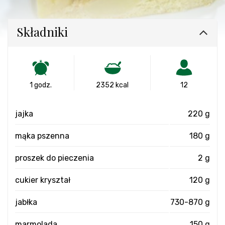
Składniki
1 godz.
2352 kcal
12
jajka
220 g
mąka pszenna
180 g
proszek do pieczenia
2 g
cukier kryształ
120 g
jabłka
730-870 g
marmolada
150 g