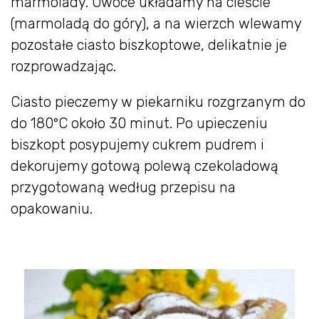
marmolady. Owoce układamy na cieście
(marmoladą do góry), a na wierzch wlewamy
pozostałe ciasto biszkoptowe, delikatnie je
rozprowadzając.
Ciasto pieczemy w piekarniku rozgrzanym do
do 180°C około 30 minut. Po upieczeniu
biszkopt posypujemy cukrem pudrem i
dekorujemy gotową polewą czekoladową
przygotowaną według przepisu na
opakowaniu.