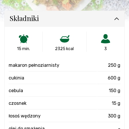
Składniki
15 min.
2325 kcal
3
makaron pełnoziarnisty
250 g
cukinia
600 g
cebula
150 g
czosnek
15 g
łosoś wędzony
300 g
olej do smażenia
-