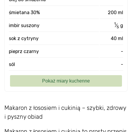
śmietana 30%
200 ml
1
imbir suszony
⁄
g
5
sok z cytryny
40 ml
pieprz czarny
-
sól
-
Makaron z łososiem i cukinią – szybki, zdrowy
i pyszny obiad
Makaron z łososiem i cukinią to prosty przepis