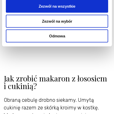
sok z małej cytryny
Zezwól na wszystkie
czarny pieprz
sól
Zezwól na wybór
dodatkowo
Odmowa
kilka gałązek posiekanego koperku
Jak zrobić makaron z łososiem
i cukinią?
Obraną cebulę drobno siekamy. Umytą
cukinię razem ze skórką kroimy w kostkę.