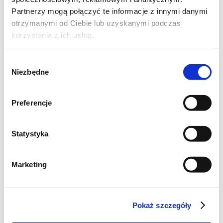
Partnerzy mogą połączyć te informacje z innymi danymi
Składniki na makaron z
otrzymanymi od Ciebie lub uzyskanymi podczas
łososiem i cukinią:
korzystania z ich usług.
Wybór
2-3 porcje:
Niezbędne
zgody
250 g makaronu pełnoziarnistego
Preferencje
1 mała cukinia
1 cebula
Statystyka
3 ząbki czosnku przeciśnięte przez
praskę
Marketing
300 g wędzonego łososia
olej do smażenia
200 ml śmietanki 30 %
Pokaż szczegóły
szczypta suszonego imbiru