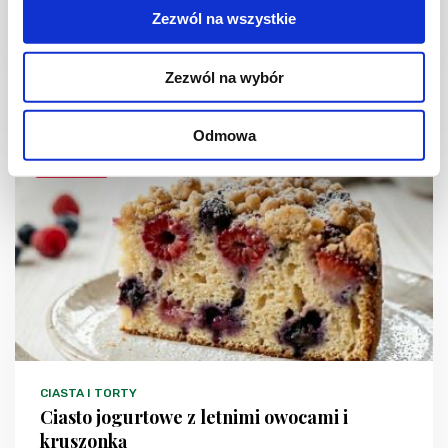
Zezwól na wszystkie
Zezwól na wybór
1 dzień
4954 kcal
20
Odmowa
NOWOŚĆ
CIASTA I TORTY
Ciasto jogurtowe z letnimi owocami i
kruszonką