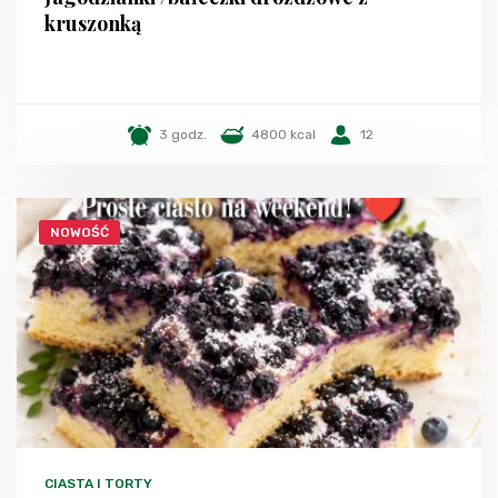
kruszonką
3 godz.
4800 kcal
12
NOWOŚĆ
CIASTA I TORTY