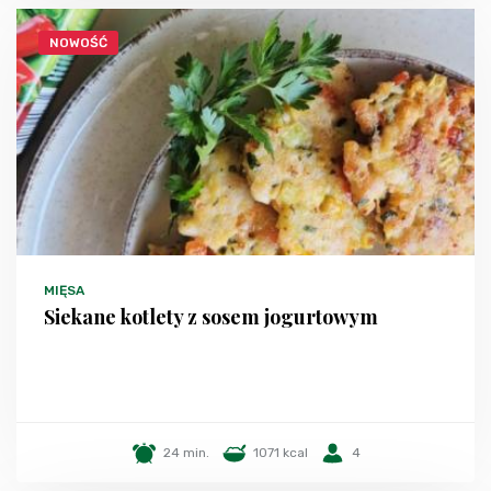
NOWOŚĆ
MIĘSA
Siekane kotlety z sosem jogurtowym
24 min.
1071 kcal
4