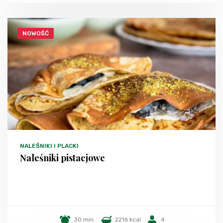
NOWOŚĆ
NALEŚNIKI I PLACKI
Naleśniki pistacjowe
30 min.
2216 kcal
4