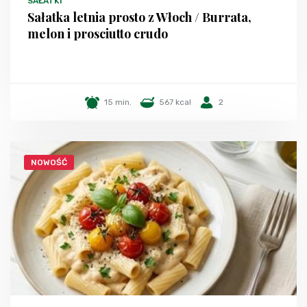
SAŁATKI
Sałatka letnia prosto z Włoch / Burrata,
melon i prosciutto crudo
15 min.
567 kcal
2
NOWOŚĆ