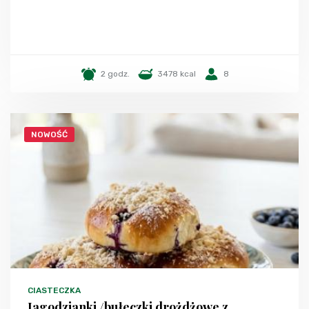
2 godz.
3478 kcal
8
NOWOŚĆ
CIASTECZKA
Jagodzianki /bułeczki drożdżowe z