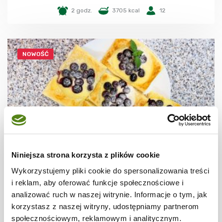
2 godz.
3705 kcal
12
NOWOŚĆ
Niniejsza strona korzysta z plików cookie
CIASTECZKA
Wykorzystujemy pliki cookie do spersonalizowania treści
Ciastka francuskie z borówkami + film
i reklam, aby oferować funkcje społecznościowe i
analizować ruch w naszej witrynie. Informacje o tym, jak
korzystasz z naszej witryny, udostępniamy partnerom
społecznościowym, reklamowym i analitycznym.