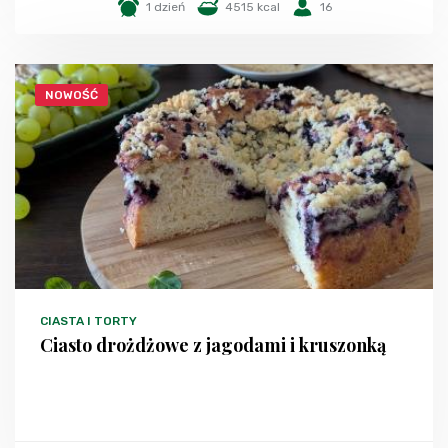
1 dzień
4515 kcal
16
NOWOŚĆ
CIASTA I TORTY
Ciasto drożdżowe z jagodami i kruszonką