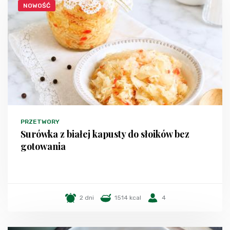
NOWOŚĆ
PRZETWORY
Surówka z białej kapusty do słoików bez
gotowania
2 dni
1514 kcal
4