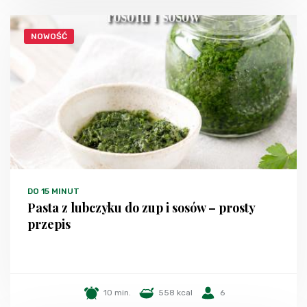
NOWOŚĆ
DO 15 MINUT
Pasta z lubczyku do zup i sosów – prosty
przepis
10 min.
558 kcal
6