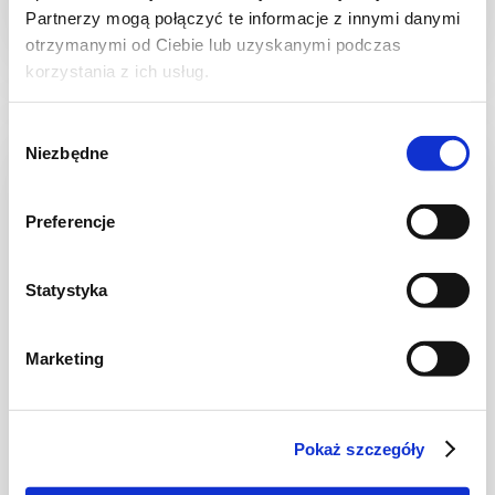
Partnerzy mogą połączyć te informacje z innymi danymi
30 min.
1531 kcal
8
otrzymanymi od Ciebie lub uzyskanymi podczas
korzystania z ich usług.
Wybór
Niezbędne
zgody
NOWOŚĆ
Preferencje
Statystyka
Marketing
CIASTA I TORTY
Ciasto warstwowe z kremem i malinową
Pokaż szczegóły
frużeliną