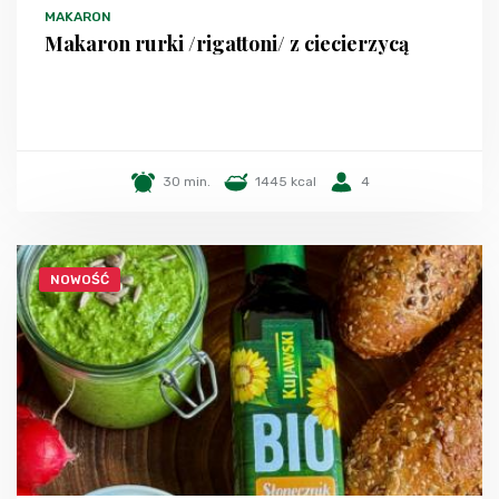
MAKARON
Makaron rurki /rigattoni/ z ciecierzycą
30 min.
1445 kcal
4
NOWOŚĆ