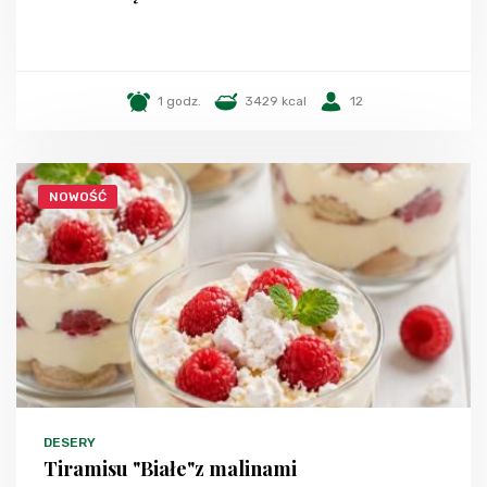
1 godz.
3429 kcal
12
NOWOŚĆ
DESERY
Tiramisu "Białe"z malinami