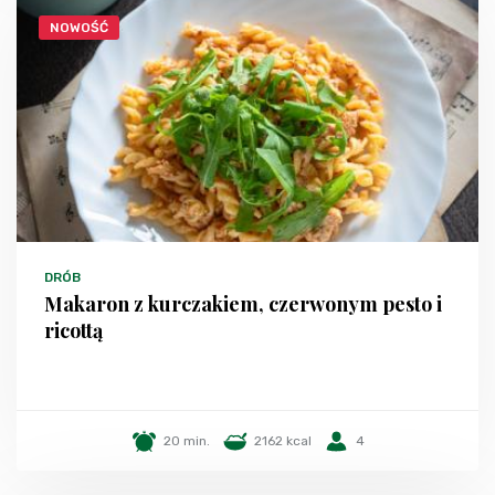
NOWOŚĆ
DRÓB
Makaron z kurczakiem, czerwonym pesto i
ricottą
20 min.
2162 kcal
4