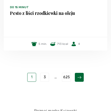
DO 15 MINUT
Pesto z liści rzodkiewki na oleju
5 min.
713 kcal
4
1
3
...
625
Poznaj markę Kujawski