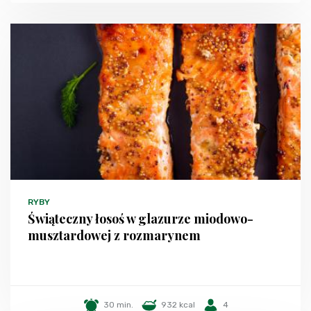
RYBY
Świąteczny łosoś w glazurze miodowo-
musztardowej z rozmarynem
30 min.
932 kcal
4