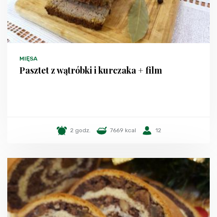
MIĘSA
Pasztet z wątróbki i kurczaka + film
2 godz.
7669 kcal
12