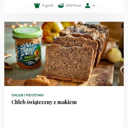
3 godz.
2301 kcal
6
CHLEB I PIECZYWO
Chleb świąteczny z makiem