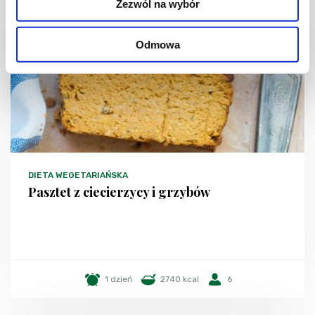
Zezwól na wybór
Odmowa
DIETA WEGETARIAŃSKA
Pasztet z ciecierzycy i grzybów
1 dzień
2740 kcal
6