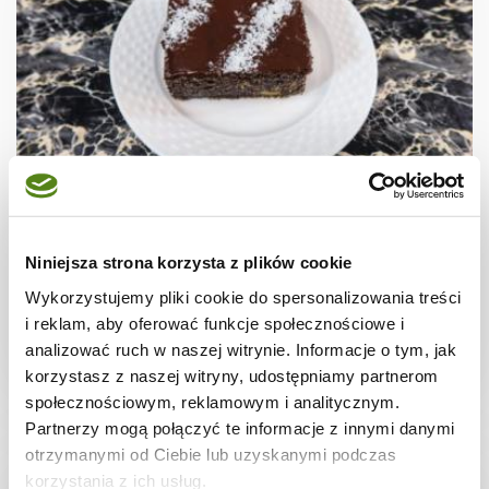
CIASTA I TORTY
Świąteczny Makowiec + film
Niniejsza strona korzysta z plików cookie
Wykorzystujemy pliki cookie do spersonalizowania treści
i reklam, aby oferować funkcje społecznościowe i
analizować ruch w naszej witrynie. Informacje o tym, jak
3 godz.
7032 kcal
16
korzystasz z naszej witryny, udostępniamy partnerom
społecznościowym, reklamowym i analitycznym.
Partnerzy mogą połączyć te informacje z innymi danymi
otrzymanymi od Ciebie lub uzyskanymi podczas
korzystania z ich usług.