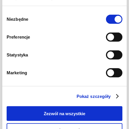
Wybór
Niezbędne
zgody
Preferencje
Statystyka
DIETA WEGETARIAŃSKA
Marketing
Świąteczny pasztet warzywny z soczewicy i
orzechów
Pokaż szczegóły
1 dzień
2138 kcal
6
Zezwól na wszystkie