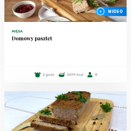
WIDEO
MIĘSA
Domowy pasztet
2 godz.
3699 kcal
8