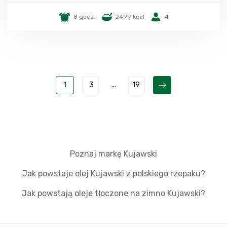
8 godz.
2499 kcal
4
1
3
...
19
Poznaj markę Kujawski
Jak powstaje olej Kujawski z polskiego rzepaku?
Jak powstają oleje tłoczone na zimno Kujawski?