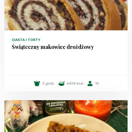
CIASTA I TORTY
Świąteczny makowiec drożdżowy
3 godz.
6408 kcal
10