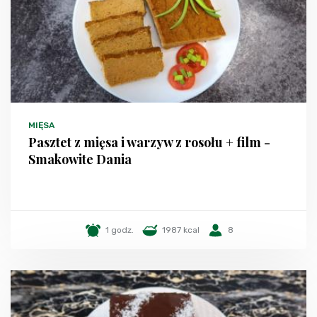
MIĘSA
Pasztet z mięsa i warzyw z rosołu + film -
Smakowite Dania
1 godz.
1987 kcal
8