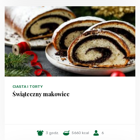
CIASTA I TORTY
Świąteczny makowiec
3 godz.
5660 kcal
6