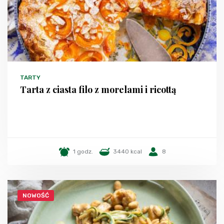
TARTY
Tarta z ciasta filo z morelami i ricottą
1 godz.
3440 kcal
8
NOWOŚĆ