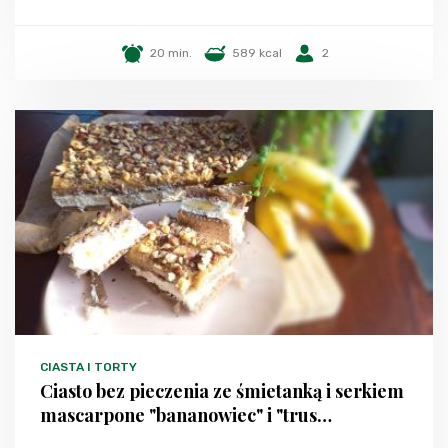
20 min.
589 kcal
2
CIASTA I TORTY
Ciasto bez pieczenia ze śmietanką i serkiem
mascarpone "bananowiec" i "trus…