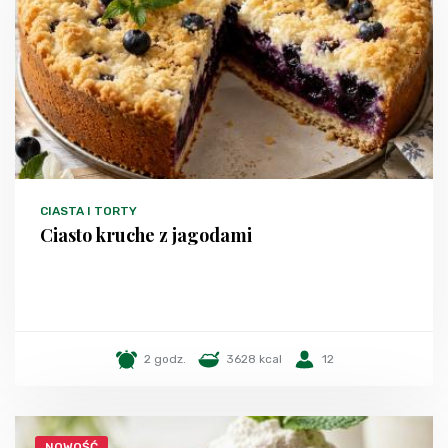
CIASTA I TORTY
Ciasto kruche z jagodami
2 godz.
3628 kcal
12
NOWOŚĆ