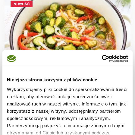
NOWOŚĆ
PRZETWORY
Ogórki w zalewie gyros z papryką do
Niniejsza strona korzysta z plików cookie
słoików na zimę
Wykorzystujemy pliki cookie do spersonalizowania treści
i reklam, aby oferować funkcje społecznościowe i
analizować ruch w naszej witrynie. Informacje o tym, jak
korzystasz z naszej witryny, udostępniamy partnerom
14 dni
2639 kcal
10
społecznościowym, reklamowym i analitycznym.
Partnerzy mogą połączyć te informacje z innymi danymi
otrzymanymi od Ciebie lub uzyskanymi podczas