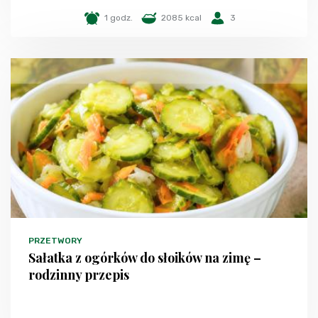
1 godz.
2085 kcal
3
PRZETWORY
Sałatka z ogórków do słoików na zimę –
rodzinny przepis