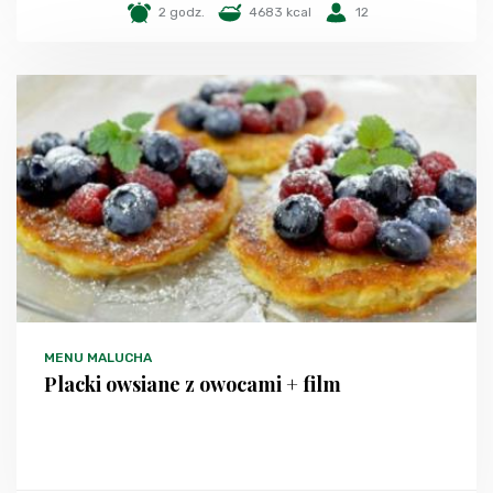
2 godz.
4683 kcal
12
MENU MALUCHA
Placki owsiane z owocami + film