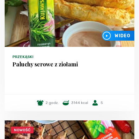
WIDEO
PRZEKĄSKI
Paluchy serowe z ziołami
2 godz.
3144 kcal
5
NOWOŚĆ