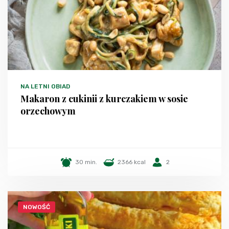
NA LETNI OBIAD
Makaron z cukinii z kurczakiem w sosie
orzechowym
30 min.
2366 kcal
2
NOWOŚĆ