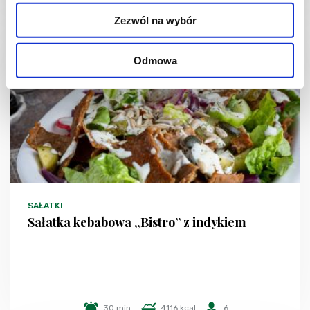
Zezwól na wybór
Odmowa
SAŁATKI
Sałatka kebabowa „Bistro” z indykiem
30 min.
4116 kcal
6