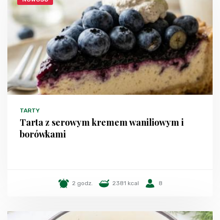
TARTY
Tarta z serowym kremem waniliowym i
borówkami
2 godz.
2381 kcal
8