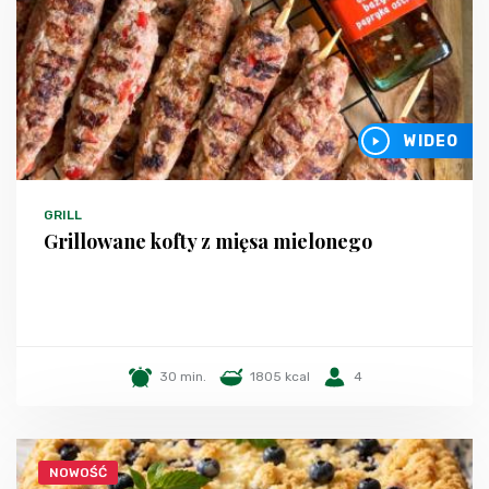
WIDEO
GRILL
Grillowane kofty z mięsa mielonego
30 min.
1805 kcal
4
NOWOŚĆ