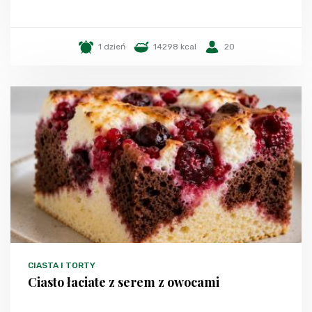
1 dzień
14298 kcal
20
CIASTA I TORTY
Ciasto łaciate z serem z owocami