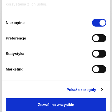
korzystania z ich usług.
Wybór
Niezbędne
zgody
Preferencje
Statystyka
Marketing
CIASTA I TORTY
Pleśniak z owocami lata
Pokaż szczegóły
Zezwól na wszystkie
2 godz.
5424 kcal
24