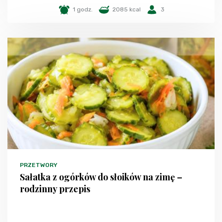
1 godz.
2085 kcal
3
PRZETWORY
Sałatka z ogórków do słoików na zimę –
rodzinny przepis