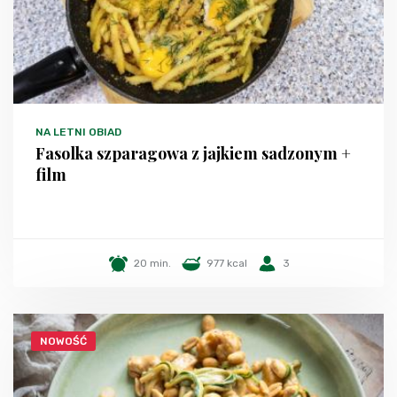
NA LETNI OBIAD
Fasolka szparagowa z jajkiem sadzonym +
film
20 min.
977 kcal
3
NOWOŚĆ