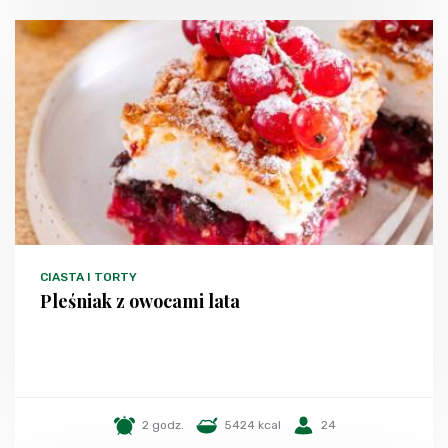
CIASTA I TORTY
Pleśniak z owocami lata
2 godz.
5424 kcal
24