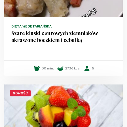
DIETA WEGETARIAŃSKA
Szare kluski z surowych ziemniaków
okraszone boczkiem i cebulką
30 min.
2736 kcal
5
NOWOŚĆ