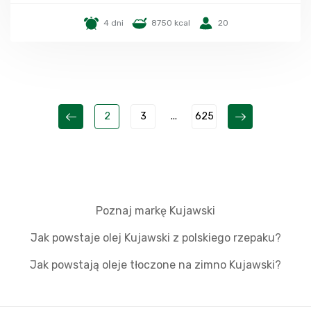
4 dni
8750 kcal
20
2
3
...
625
Poznaj markę Kujawski
Jak powstaje olej Kujawski z polskiego rzepaku?
Jak powstają oleje tłoczone na zimno Kujawski?