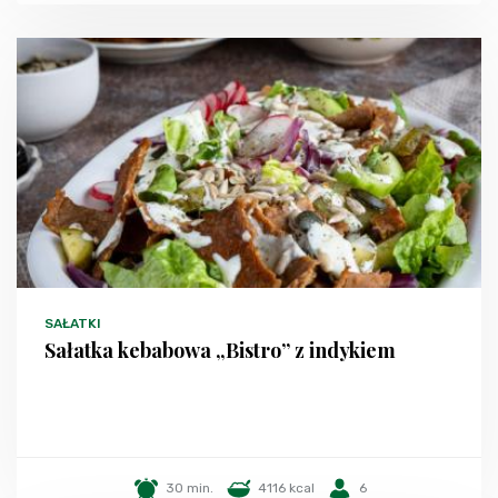
SAŁATKI
Sałatka kebabowa „Bistro” z indykiem
30 min.
4116 kcal
6