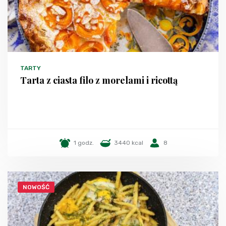
TARTY
Tarta z ciasta filo z morelami i ricottą
1 godz.
3440 kcal
8
NOWOŚĆ