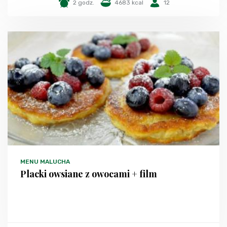
2 godz.
4683 kcal
12
MENU MALUCHA
Placki owsiane z owocami + film