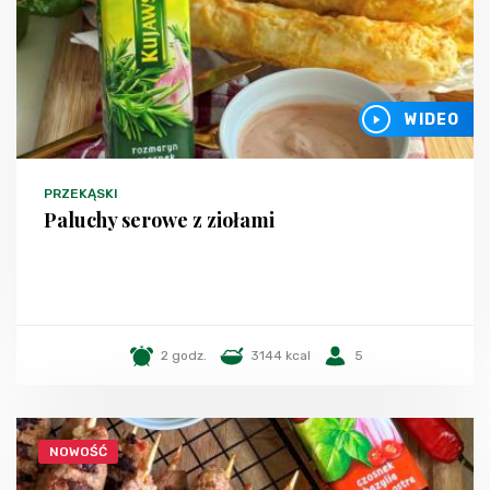
WIDEO
PRZEKĄSKI
Paluchy serowe z ziołami
2 godz.
3144 kcal
5
NOWOŚĆ