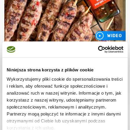
WIDEO
GRILL
Grillowane kofty z mięsa mielonego
Niniejsza strona korzysta z plików cookie
Wykorzystujemy pliki cookie do spersonalizowania treści
i reklam, aby oferować funkcje społecznościowe i
analizować ruch w naszej witrynie. Informacje o tym, jak
30 min.
1805 kcal
4
korzystasz z naszej witryny, udostępniamy partnerom
społecznościowym, reklamowym i analitycznym.
Partnerzy mogą połączyć te informacje z innymi danymi
otrzymanymi od Ciebie lub uzyskanymi podczas
korzystania z ich usług.