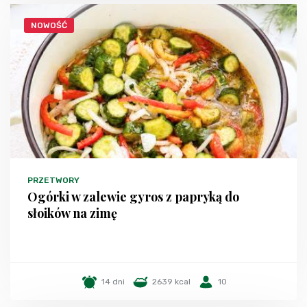
NOWOŚĆ
PRZETWORY
Ogórki w zalewie gyros z papryką do
słoików na zimę
14 dni
2639 kcal
10