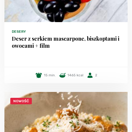
DESERY
Deser z serkiem mascarpone, biszkoptami i
owocami + film
15 min.
1465 kcal
2
NOWOŚĆ