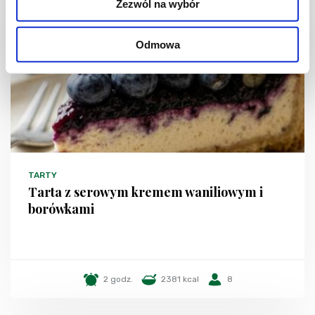
Zezwól na wybór
NOWOŚĆ
Odmowa
TARTY
Tarta z serowym kremem waniliowym i
borówkami
2 godz.
2381 kcal
8