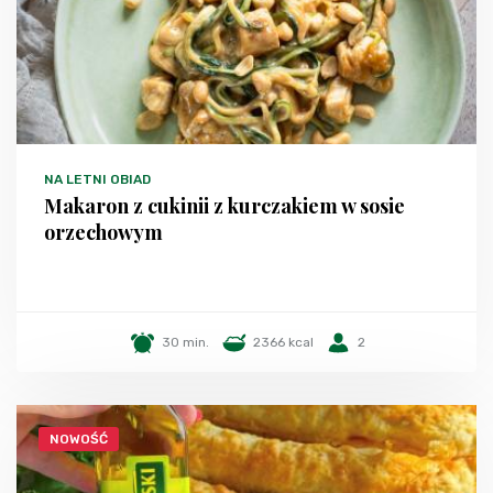
NA LETNI OBIAD
Makaron z cukinii z kurczakiem w sosie
orzechowym
30 min.
2366 kcal
2
NOWOŚĆ