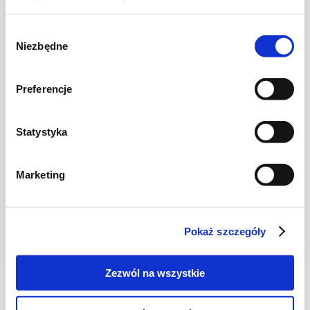
NOWOŚĆ
Wybór
Niezbędne
zgody
Preferencje
Statystyka
CIASTA I TORTY
Marketing
Ciasto kruche z jagodami
Pokaż szczegóły
2 godz.
3628 kcal
12
Zezwól na wszystkie