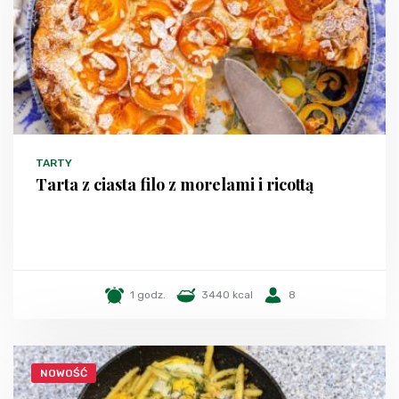
TARTY
Tarta z ciasta filo z morelami i ricottą
1 godz.
3440 kcal
8
NOWOŚĆ