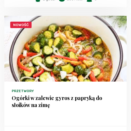
NOWOŚĆ
PRZETWORY
Ogórki w zalewie gyros z papryką do
słoików na zimę