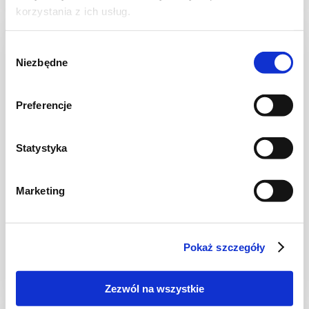
korzystania z ich usług.
NOWOŚĆ
Wybór
Niezbędne
zgody
Preferencje
Statystyka
Marketing
CIASTA I TORTY
Ciasto kruche z jagodami
Pokaż szczegóły
Zezwól na wszystkie
2 godz.
3628 kcal
12